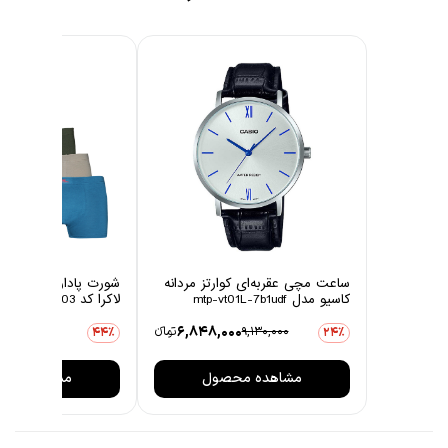
ساعت مچی عقربه‌ای کوارتز مردانه
شورت پادار مردانه چین
کاسیو مدل mtp-vt01L-7b1udf
لاکرا کد 1003 مجموعه 6 عددی
0
6,848,000
9,130,000
تومانءء
3,806,000
44٪
24٪
مشاهده محصول
مشاهده مح