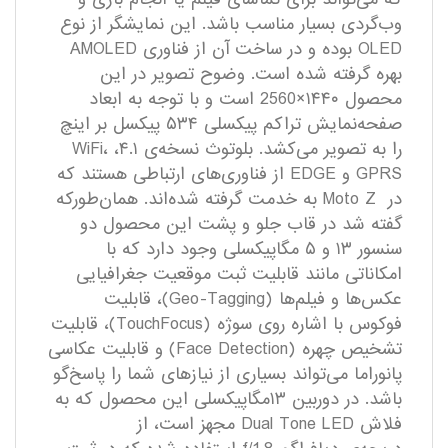
وب‌گردی بسیار مناسب باشد. این نمایشگر از نوع
OLED بوده و در ساخت آن از فناوری AMOLED
بهره گرفته شده است. وضوح تصویر در این
محصول ۱۴۴۰×2560 است و با توجه به ابعاد
صفحه‌نمایش تراکم پیکسلی ۵۳۴ پیکسل بر اینچ
را به تصویر می‌کشد. بلوتوث نسخه‌ی ۴.۱، WiFi،
GPRS و EDGE از فناوری‌های ارتباطی هستند که
در Moto Z به خدمت گرفته شده‌اند. همان‌طورکه
گفته شد در قاب جلو و پشت این محصول دو
سنسور ۱۳ و ۵ مگاپیکسلی وجود دارد که با
امکاناتی مانند قابلیت ثبت موقعیت جغرافیایی
عکس‌ها و فیلم‌ها (Geo-Tagging)، قابلیت
فوکوس با اشاره روی سوژه (TouchFocus)، قابلیت
تشخیص چهره (Face Detection) و قابلیت عکاسی
پانوراما می‌تواند بسیاری از نیازهای شما را پاسخ‌گو
باشد. در دوربین ۱۳مگاپیکسلی این محصول که به
فلاش Dual Tone LED مجهز است، از