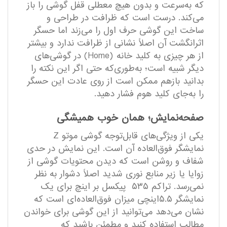
که به‌سرعت و بدون هیچ معطلی قفل گوشی را باز
می‌کند. درست است که ظرافت در طراحی و
ساخت این گوشی حرف اول را می‌زند اما حسگر
اثرانگشت آن اصلاً نشانی از ظرافت ندارد و بیشتر
از هر چیزی به کلید خانه (Home) در گوشی‌های
دیگر شبیه است؛ به‌طوری‌که حتی اگر این نکته را
بدانید بازهم ممکن است از روی عادت این حسگر
را به‌جای کلید هوم فشار دهید.
صفحه‌نمایش؛ همان خوب همیشگی
یکی از ویژگی‌های قابل‌توجه گوشی موتو Z
نمایشگر فوق‌العاده آن است. این نمایش در حدی
شفاف و روشن است که دیدن محتویات گوشی از
زوایا یا زیر منابع نوری شدید اصلاً دشوار به نظر
نمی‌رسد. تراکم ۵۳۵ پیکسل بر اینچ برای یک
نمایشگر ۵.۵‌اینچی میزان فوق‌العاده‌ای است که
نشان می‌دهد می‌توانید از این گوشی برای خواندن
مطالب استفاده کنید و مطمئن باشید که