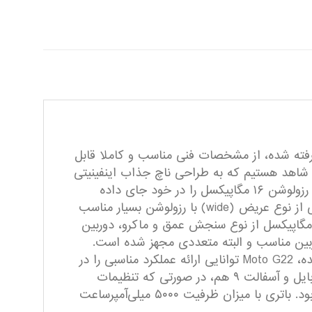
 نظر گرفته شده، از مشخصات فنی مناسب و کاملا قابل
ره برده است. در نمای رو‌به‌رویی صفحه‌نمایشی با ابعاد ۶.۵ اینچ و رزولوشن ۷۲۰×۱۶۰۰ پیکسل از نوع IPS را شاهد هستیم که به طراحی ناچ جذاب اینفینیتی
O مجهز شده است. بریدگی دایره‌ای شکل ناچ در قسمت بالایی و مرکزی صفحه‌نمایش هم، سنسور دوربین سلفی با رزولوشن ۱۶ مگاپیکسل را در خود جای داده
است.در قسمت پشتی هم چهار سنسور دوربین این گوشی هوشمند میان‌رده را همراهی می‌کنند. سنسور دوربین اصلی از نوع عریض (wide) با رزولوشن بسیار مناسب
مگاپیکسل در کنار سنسور ۸ مگاپیکسل فوق عریض (ultrawide) با زاویه دید ۱۱۸ درجه و دو سنسور با رزولوشن ۲ مگاپیکسل از نوع سنجش عمق و ماکرو، دوربین
ند. در این بخش باید بگوییم که موتورولا Moto G22 به سنسور‌های دوربین مناسب و البته متعددی مجهز شده است.
پردازنده هلیو G37 شرکت مدیاتک هم این گوشی هوشمند را همراهی می‌کند و باید بگوییم که با حضور این پردازنده‌، Moto G22 توانایی ارائه عملکرد مناسبی را در
اجرای بازی و نرم‌افزار‌های کاربردی دارد. حتی برای اجرای بازی‌های سنگین و با گرافیک بالایی مثل کال‌آف‌دیوتی موبایل و آسفالت ۹ هم، در صورتی که تنظیمات
گرافیکی بازی را روی حالت low قرار دهید، شاهد عملکرد مناسب، روان و بدون لگی از این گوشی هوشمند خواهید بود. باتری با میزان ظرفیت ۵۰۰۰ میلی‌آمپر‌ساعت