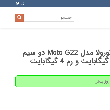
جستجو
برای:
گوشی موبایل موتورولا مدل Moto G22 دو سیم