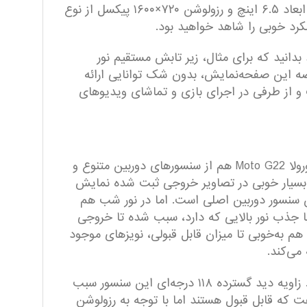
گوشی هوشمند میان‌رده به صفحه‌نمایش و سنسور‌های دوربین کاملا قابل قبولی مجهز شده است. صفحه‌نمایشی با ابعاد ۶.۵ اینچ و رزولوشن ۷۲۰×۱۶۰۰ پیکسل از نوع
بدانید که برای مثال، زیر تابش مستقیم نور
صه این صفحه‌نمایش، بدون شک توانایی ارائه
داشت و از طرفی در اجرای بازی و تماشای ویدیو‌های
بهره بردن از سنسور‌های دوربین قدرتمند و البته متنوع، معیار بسیار مهمی در خرید گوشی‌های هوشمند هستند و موتورولا Moto G22 هم از سنسور‌های دوربین متنوع و
مگاپیکسل سبب شده تا جزئیات با دقت بسیار خوبی در تصاویر خروجی ثبت شده نمایش
سنسور دوربین اصلی است. اما در نور شب هم
انید تا میزان قابل قبولی روی این سنسور دوربین حساب باز کنید. بهره بردن از گشودگی دریچه دیافراگم f/1.8 با جذب نور بالایی که دارد، سبب شده تا خروجی
م به‌خوبی تا میزان قابل قبولی، نویز‌های موجود
می‌کند.
سنسور محبوب و پرکاربرد فوق عریض یا همان ultrawide با رزولوشن ۸ مگاپیکسل هم این گوشی را همراهی می‌کند. زاویه دید گسترده ۱۱۸ درجه‌ای این سنسور سبب
 که قابل قبول هستند اما با توجه به رزولوشن