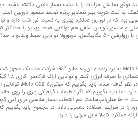
کمک به ثبت هرچه بهتر تصاویر پرتره توسط سنسور دوربین اصلی،
نتخاب بسیار خوبی بود که در نور روز عملکرد بهتری به نسبت نور شب دار
در بخش مشخصات سخت‌افزاری هم، موتورولا Moto G22 به پرد
نانومتری را تشکیل می‌دهند. 
بدون لگی را شاهد خواهید بود. باتری با میزان ظرفیت ۵۰۰۰ میلی‌آمپر‌ساعت هم انتخاب
ئه عملکرد کاملا قابل قبولی را دارد.