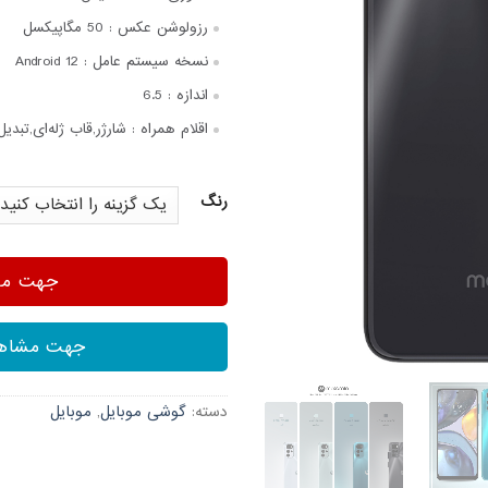
رزولوشن عکس :
50 مگاپیکسل
نسخه سیستم عامل :
Android 12
اندازه :
6.5
اقلام همراه :
شارژر,قاب ژله‌ای,تبدیل USB Type-C به SB
رنگ
جهت مشا
جهت مشاهد
دسته:
گوشی موبایل
,
موبایل