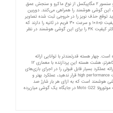
در نظر گرفته شده و همچنین زاویه دید گسترده، نباید توقع نمایش جزئیات را با دقت بسیار بالایی داشته باشید. دو سنسور ۲ مگاپیکسل از نوع ماکرو و سنجش عمق
 این گوشی هوشمند را همراهی می‌کنند. دوربین
د و نباید توقع حذف نویز را در خروجی ثبت شده تصاویر
در نور شب و نور کم داشته باشید. سنسور دوربین اصلی و سنسور دوربین سلفی هم توانایی ضبط ویدیو با حداکثر کیفیت ۱۰۸۰p و سرعت ۳۰ فریم در ثانیه را دارند که
شاید بهتر بود با توجه به حضور سنسور دوربین اصلی با رزولوشن ۵۰ مگاپیکسل، موتورولا توانایی ضبط ویدیو با حداکثر کیفیت ۴K را برای این گوشی هوشمند در نظر
ازنده میان‌رده هلیو G37 شرکت مدیاتک مجهز شده است. چهار هسته قدرتمند‌تر با توانایی ارائه
حداکثر فرکانس کاری ۲.۳ گیگاهرتز و چهار هسته اقتصادی با صرفه انرژی کمتر و توانایی ارائه فرکانس کاری ۱.۸ گیگاهرتز، هشت هسته این پردازنده با معماری ۱۲
با توجه به مشخصات در نظر گرفته شده، باید بگوییم که موتورولا Moto G22، توانایی ارائه عملکرد بسیار قابل قبولی را در اجرای بازی‌های
حتی سنگین، مثل کال‌آف‌دیوتی موبایل و آسفالت ۹ دارد. اما باید بگوییم که اگر تنظیمات گرافیکی بازی را روی حالت high performance قرار ندهید، عملکرد بهتر و
 بسیار مناسبی برای این گوشی هوشمند است که به ازای هر بار شارژ صد
درصدی، توانایی ارائه طول عمر مفید نزدیک به دو روز را در شرایط استفاده معمولی دارد. در مجموع باید بگوییم که موتورولا Moto G22 در جایگاه یک گوشی میان‌رده