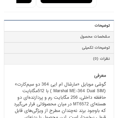
توضیحات
مشخصات محصول
توضیحات تکمیلی
نظرات (0)
معرفی
گوشی موبایل «مارشال ام ایی 364 دو سیم‌کارت»
(Marshal ME-364 Dual SIM ) با 512مگابایت
حافظه داخلی، 256 مگابایت رم و پردازنده‌ای دو
هسته‌ای MT6572 در میان محصولاتی قرار می‌گیرد
که باوجود برند نه‌چندان مطرح از ویژگی‌های قابل
قبولی برخوردار است. این محصول با بدنه‌ای