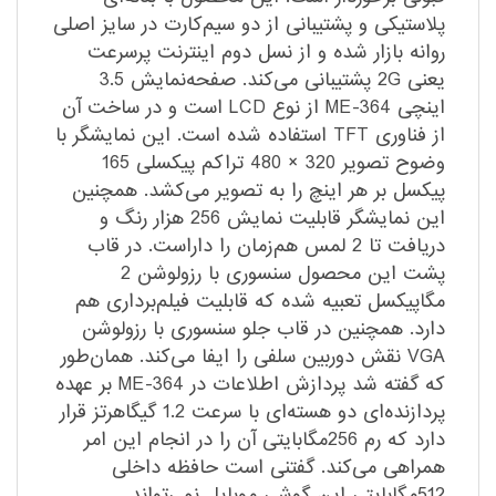
پلاستیکی و پشتیبانی از دو سیم‌کارت در سایز اصلی
روانه بازار شده و از نسل دوم اینترنت پرسرعت
یعنی 2G پشتیبانی می‌کند. صفحه‌نمایش 3.5
اینچی ME-364 از نوع LCD است و در ساخت آن
از فناوری TFT استفاده شده است. این نمایشگر با
وضوح تصویر 320 × 480 تراکم پیکسلی 165
پیکسل بر هر اینچ را به تصویر می‌کشد. همچنین
این نمایشگر قابلیت نمایش 256 هزار رنگ و
دریافت تا 2 لمس هم‌زمان را داراست. در قاب
پشت این محصول سنسوری با رزولوشن 2
مگاپیکسل تعبیه شده‌ که قابلیت فیلم‌برداری هم
دارد. همچنین در قاب جلو سنسوری با رزولوشن
VGA نقش دوربین سلفی را ایفا می‌کند. همان‌طور
که گفته شد پردازش اطلاعات در ME-364 بر عهده
پردازنده‌ای دو هسته‌ای با سرعت 1.2 گیگاهرتز قرار
دارد که رم 256مگابایتی آن را در انجام این امر
همراهی می‌کند. گفتنی است حافظه داخلی
512مگابایتی این گوشی موبایل نمی‌تواند