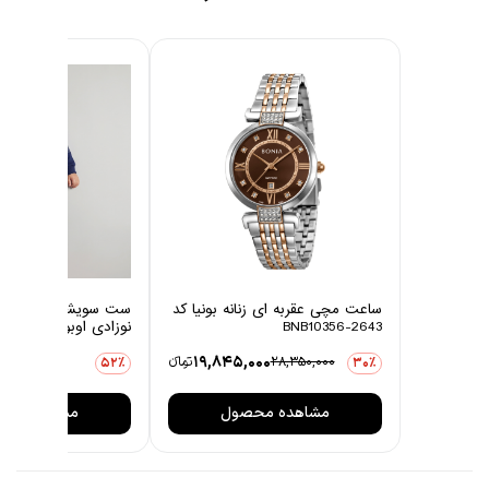
ساعت مچی عقربه ای زنانه بونیا کد
ست سویشرت و شلوار 
BNB10356-2643
نوزادی اوبوکو مدل کاج
0
19,845,000
28,350,000
تومانءء
3,876,000
52٪
30٪
مشاهده محصول
مشاهده مح