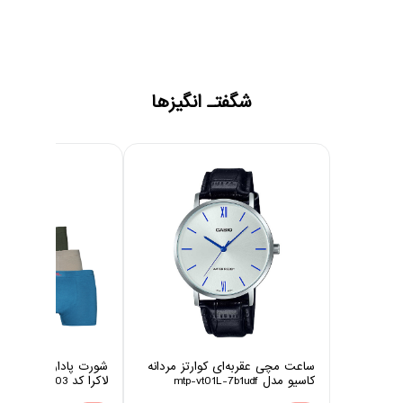
شگفتـ انگیزها
ساعت مچی عقربه‌ای کوارتز مردانه
شورت پادار مردانه چین
کاسیو مدل mtp-vt01L-7b1udf
لاکرا کد 1003 مجموعه 6 عددی