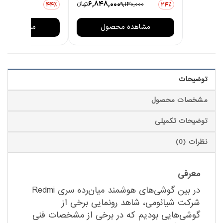
0
6,848,000
9,130,000
تومانءء
3,806,000
44٪
24٪
مشاهده محصول
مشاهده مح
توضیحات
مشخصات محصول
توضیحات تکمیلی
نظرات (0)
معرفی
در بین گوشی‌های هوشمند میان‌رده سری Redmi
شرکت شیائومی، شاهد رونمایی برخی از
گوشی‌هایی بودیم که در برخی از مشخصات فنی