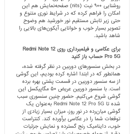
روشنایی ۹۰۰ نیت (nits) صفحه‌نمایش هم این
امکان را فراهم کرده که در شرایط نوری متنوع و
حتی زیر تابش مستقیم نور خورشید هم وضوح
تصویر بسیار خوب و خوانایی آیکون‌های بالایی را
شاهد باشید.
برای عکاسی و فیلمبرداری روی Redmi Note 12
Pro 5G حساب باز کنید
در بخش سنسور‌های دوربین در نظر گرفته شده،
همانطور که در ابتدا اشاره کرده بودیم، این گوشی
از سه سنسور دوربین در قسمت پشتی بهره برده
است. با سنسور دوربین عریض ۵۰ مگاپیکسل این
گوشی شروع می‌کنیم. حضور چنین سنسوری سبب
شده تا Redmi Note 12 Pro 5G به‌عنوان یک
گوشی میان‌رده در نور روز، میزان بسیار زیادی از
توقعات شما را در عکاسی بر‌آورده کند. کنتراست
خوب، داینامیک رنج گسترده و نمایش جزئیات
دقیق از جمله خصوصیات بارز تصاویر خروجی ثبت