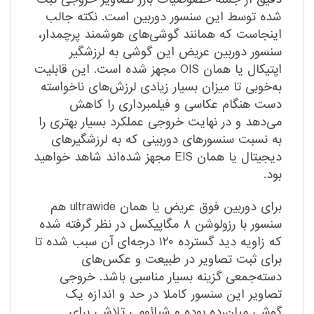
شده توسط این سنسور دوربین است. نکته جالب
اینجاست که همانند گوشی‌های هوشمند پرچمدار،
سنسور دوربین عریض این گوشی به لرزشگیر
اپتیکال یا همان OIS مجهز شده است. این قابلیت
به‌خوبی تا میزان بسیار زیادی لرزش‌های ناخواسته
دست هنگام عکاسی و فیلمبرداری را کاهش
می‌دهد و در نهایت خروجی عملکرد بسیار بهتری را
به نسبت سنسور‌های دوربینی که به لرزشگیر‌های
دیجیتال یا همان EIS مجهز شده‌اند شاهد خواهید
بود.
برای دوربین فوق عریض یا همان ultrawide هم
سنسور با رزولوشن ۸ مگاپیکسل در نظر گرفته شده
که زاویه دید گسترده ۱۲۰ درجه‌ای آن سبب شده تا
برای ثبت تصاویر در طبیعت و عکس‌های
دسته‌جمعی گزینه بسیار مناسبی باشد. خروجی
تصاویر این سنسور کاملا در حد و اندازه یک
گوشی میان‌رده بوده و شیائومی تلاشی برای