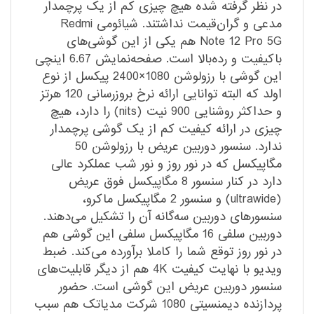
در نظر گرفته شده هیچ چیزی کم از یک پرچمدار
مدعی و گران‌قیمت نداشتند. شیائومی Redmi
Note 12 Pro 5G هم یکی از این گوشی‌های
با‌کیفیت و رده‌بالا است. صفحه‌نمایش 6.67 اینچی
این گوشی با رزولوشن 1080×2400 پیکسل از نوع
اولد که البته توانایی ارائه نرخ بروزرسانی 120 هرتز
و حداکثر روشنایی 900 نیت (nits) را دارد، هیچ
چیزی در ارائه کیفیت کم از یک گوشی پرچمدار
ندارد. سنسور دوربین عریض با رزولوشن 50
مگاپیکسل که در نور روز و نور شب عملکرد عالی
دارد در کنار سنسور 8 مگاپیکسل فوق عریض
(ultrawide) و سنسور 2 مگاپیکسل ماکرو،
سنسور‌های دوربین سه‌گانه آن را تشکیل می‌دهند.
دوربین سلفی 16 مگاپیکسل سلفی این گوشی هم
در نور روز توقع شما را کاملا بر‌آورده می‌کند. ضبط
ویدیو با نهایت کیفیت 4K هم از دیگر قابلیت‌های
سنسور دوربین عریض این گوشی است. حضور
پردازنده دیمنسیتی 1080 شرکت مدیاتک هم سبب