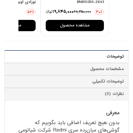
BNB10356-2643
نوزادی اوبوکو مدل کاج
0
19,845,000
28,350,000
تومانءء
3,876,000
52٪
30٪
مشاهده محصول
مشاهده مح
توضیحات
مشخصات محصول
توضیحات تکمیلی
نظرات (0)
معرفی
بدون هیچ تعریف اضافی باید بگوییم که
گوشی‌های میان‌رده سری Redmi شرکت شیائومی