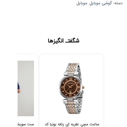
دسته:
گوشی موبایل
,
موبایل
شگفتـ انگیزها
ساعت مچی عقربه ای زنانه بونیا کد
ست سویشرت و شلوار 