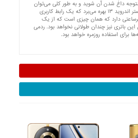
متوجه داغ شدن آن شوید و به طور کلی می‌توان
گفت گوشی مناسبی برای کارهای سنگین و انجام چند کار همزمان نیست. این گوشی از رابط کاربری MIUI 14 روی بستر اندروید ۱۳ بهره می‌برد که یک رابط کاربری
چنین نسخه اندروید تا دو نسخه قابل ارتقا است. باتری این گوشی ظرفیت ۵۰۰۰ میلی‌آمپرساعتی دارد که همان چیزی است که از یک
می‌آورد. به علاوه به لطف شارژر سریع ۳۳ واتی، زمان شارژ کامل این باتری نیز چندان طولانی نخواهد بود. ردمی