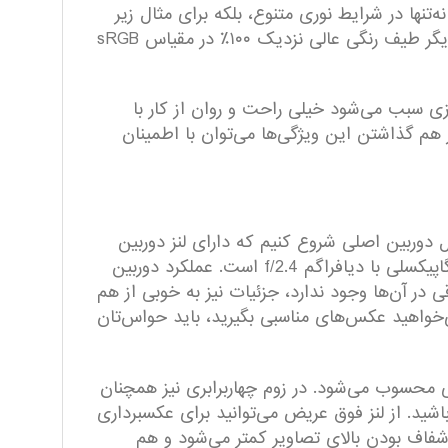
ها در شرایط نوری متنوع، بلکه برای مثال زیر
تابش مستقیم نور خورشید هم وضوح تصویر بسیار خوب و خوانایی آیکون‌های بسیار عالی را ارائه می‌کند. از طرف دیگر طیف رنگی عالی نزدیک ۱۰۰٪ در مقیاس sRGB
ین نرخ نوسازی سبب می‌شود خیلی راحت و روان از کار با
ار هم گذاشتن این ویژگی‌ها می‌توان با اطمینان
 دوربین اصلی شروع کنیم که دارای لنز دوربین
اصلی ۵۰ مگاپیکسلی با و دیافراگم f/1.8، لنز فوق عریض با رزولوشن ۸ مگاپیکسل و دیافراگم f/2.2 و لنز ماکرو دو مگاپیکسلی با دیافراگم f/2.4 است. عملکرد دوربین
در آن‌ها وجود ندارد، جزئیات نیز به خوبی از هم
ی‌خواهید عکس‌های مناسبی بگیرید، باید حواس‌تان
ی محسوب می‌شود. در زوم چهاربرابری نیز همچنان
 باشید. از لنز فوق عریض می‌توانید برای عکسبرداری
 شفاف بودن بالای تصاویر کمتر می‌شود و هم