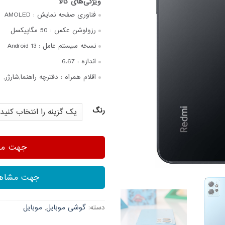
فناوری صفحه‌ نمایش :
AMOLED
رزولوشن عکس :
50 مگاپیکسل
نسخه سیستم عامل :
Android 13
اندازه :
6.67
اقلام همراه :
دفترچه‌ راهنما,شارژر,
رنگ
جهت مشا
جهت مشاهد
دسته:
گوشی موبایل
,
موبایل