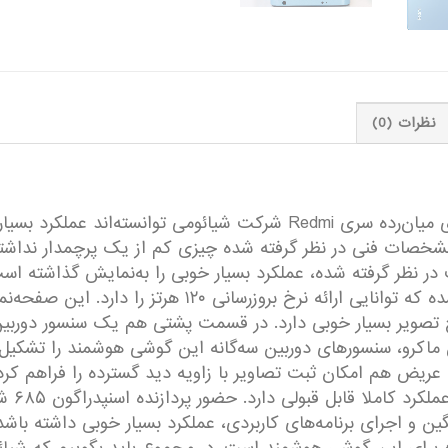
نظرات (0)
بدون هیچ تعریف اضافی باید بگوییم که گوشی‌های میان‌رده سری Redmi شرکت
و رزولوشن ۱۰۸۰×۲۴۰۰ پیکسل از نوع امولد مجهز شده که توانای
وع فوق عریض و سنسور ۲ مگاپیکسل ماکرو، سنسور‌های دوربین سه‌گانه این گوشی هوشم
 عریض هم امکان ثبت تصاویر با زاویه دید گسترده را فراهم 