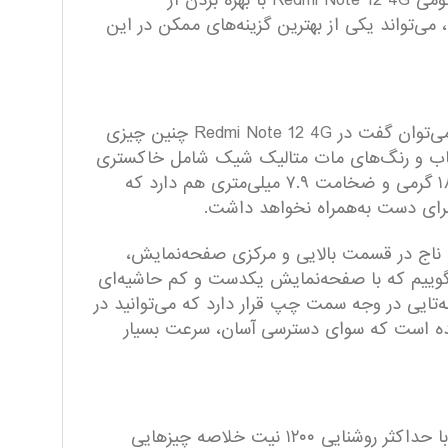
شارژ ۳۳ وات، از دیگر مشخصات در نظر گرفته شده برای این گوشی هوشمند است. در مجموع باید بگوییم که شیائومی Redmi Note 12 4G با بهره بردن از
می‌تواند یکی از بهترین گزینه‌های ممکن در این
در بسیاری از گوشی‌های میان رده برندها سعی می‌کنند با فدا کردن یک ویژگی، ویژگی‌های دیگر را قوی‌تر کنند. اما می‌توان گفت در Redmi Note 12 4G چنین چیزی
 قاب و رنگ‌های مات متالیک شیک شامل خاکستری
اونیکس، سبز نعنایی و آبی یخی کمک شایانی به جذاب‌تر شدن این گوشی میان‌رده کرده است. این گوشی وزن ۱۸۳ گرمی و ضخامت ۷.۹ میلی‌متری هم دارد که
رای دست به‌همراه نخواهد داشت.
که بریدگی دایره‌ای شکل ناج در قسمت بالایی و مرکزی صفحه‌نمایش،
گوییم که با صفحه‌نمایش یکدست و کم حاشیه‌ای
تایی در وجه سمت چپ قرار دارد که می‌توانید در
 شده است که سوای دسترسی آسان، سرعت بسیار
صفحه نمایش ردمی نوت ۱۲ جذاب و بهتر از کلاس قیمتی آن است. رزولوشن ۲۴۰۰ x ۱۰۸۰ در صفحه نمایش امولد با حداکثر روشنایی ۱۲۰۰ نیت خلاصه چیزهایی