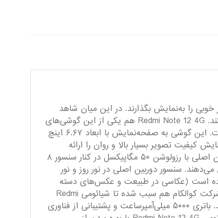
 شیائومی توانسته‌اند عملکرد بسیار خوبی را به‌نمایش بگذارند. در این میان شاهد
رونمایی برخی از محصولاتی بودیم که در برخی از مشخصات فنی در نظر گرفته شده چیزی کم از یک پرچمدار نداشتند. Redmi Note 12 4G هم یکی از این گوشی‌های
هوشمند میان‌رده قدرتمند است که به نسبت قیمت در نظر گرفته شده، عملکرد بسیار خوبی را به‌نمایش گذاشته است. این گوشی به صفحه‌نمایش با ابعاد ۶.۶۷ اینچ
ی ارائه نرخ بروزرسانی ۱۲۰ هرتز را دارد. این صفحه‌نمایش کیفیت تصویر بسیار بالا و روان را ارائه
می‌کند و از طرفی در شرایط نوری متنوع هم وضوح تصویر بسیار خوبی دارد. در قسمت پشتی هم یک سنسور دوربین اصلی با رزولوشن ۵۰ مگاپیکسل در کنار سنسور ۸
ند را تشکیل می‌دهند. سنسور دوربین اصلی در نور روز و نور
کرده است (عکاسی در طبیعت و عکس‌های دسته
جمعی). دوربین سلفی ۱۳ مگاپیکسل هم در نور روز عملکرد کاملا قابل قبولی دارد. حضور پردازنده اسنپدراگون ۶۸۵ شرکت کوالکام هم سبب شده تا شیائومی Redmi
Note 12 4G در اجرای بازی‌های محبوب و حتی سنگین و اجرای برنامه‌های کاربردی، عملکرد بسیار خوبی داشته باشد. باتری ۵۰۰۰ میلی‌آمپر‌ساعت و پشتیبانی از فناوری