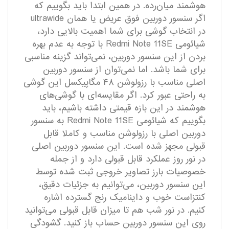
هوشمند میان‌رده. در همین ابتدا باید بگوییم که
اگر سنسور دوربین فوق عریض یا همان ultrawide
در انتخاب گوشی برای شما اهمیت بالایی دارد،
شیائومی Redmi Note 11SE با توجه به عدم بهره
بردن از این سنسور دوربین، نمی‌تواند گزینه مناسبی
برای شما باشد. اما نمی‌توان از سنسور دوربین
اصلی مناسب با رزولوشن ۴۸ مگاپیکسل این گوشی
به راحتی عبور کرد. اگر مقایسه‌ای با گوشی‌های
هوشمند در این بازه قیمتی داشته باشیم، باید
بگوییم که شیائومی Redmi Note 11SE به سنسور
دوربین اصلی با رزولوشن مناسب و کاملا قابل
قبولی مجهز شده است. این سنسور دوربین اصلی
در نور روز عملکرد قابل قبولی دارد و از جمله
خصوصیات بارز تصاویر خروجی ثبت شده توسط
این سنسور دوربین، می‌توانیم به جزئیات دقیق،
کنتزاست خوب و داینامیک رنج گسترده اشاره
کنیم. در نور شب هم تا میزان قابل قبولی می‌توانید
روی این سنسور دوربین حساب باز کنید. گشودگی