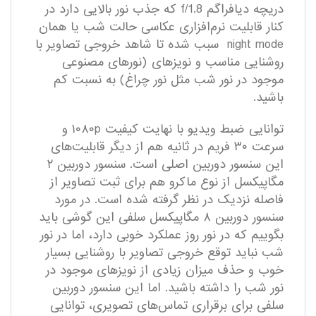
دریچه دیافراگم f/1.8 که جذب نور بالایی دارد در
کنار قابلیت نرم‌افزاری عکاسی حالت شب یا همان
night mode سبب شده تا شاهد خروجی تصاویر با
روشنایی مناسب و نویز‌های (نور‌های مصنوعی
موجود در نور شب مثل نور چراغ) به نسبت کم
باشید.
توانایی ضبط ویدیو با نهایت کیفیت ۱۰۸۰p و
سرعت ۳۰ فریم در ثانیه هم از دیگر قابلیت‌های
این سنسور دوربین اصلی است. سنسور دوربین ۲
مگاپیکسل از نوع ماکرو هم برای ثبت تصاویر از
فاصله نزدیک در نظر گرفته شده است. در مورد
سنسور دوربین ۸ مگاپیکسل سلفی این گوشی باید
بگوییم که در نور روز عملکرد خوبی دارد، اما در نور
شب نباید توقع خروجی تصاویر با روشنایی بسیار
خوب و حذف میزان زیادی از نویز‌های موجود در
نور شب را داشته باشید. اما این سنسور دوربین
سلفی برای برقراری تماس‌های تصویری، توانایی