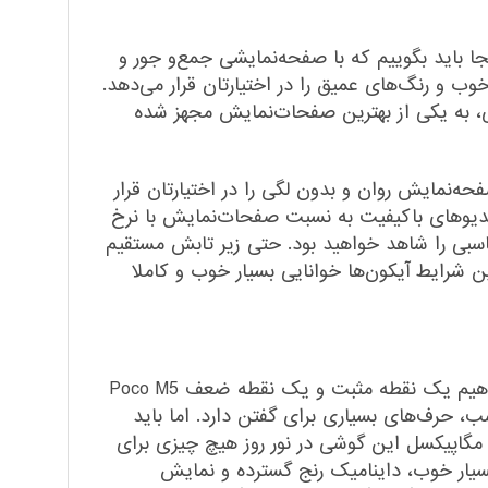
 ۱۰۸۰×۲۴۰۸ پیکسل از نوع IPS مجهز شده است. تا همینجا باید بگوییم که با صفحه‌نمایشی جمع‌و ‌جور و
۴۰ پیکسل در هر اینچ، وضوح تصویر بسیار خوب و رنگ‌های عمیق را در اختیارتان قرار می‌دهد.
وشی‌های هوشمند در این بازه قیمتی، به یکی از بهترین صفحات‌نمایش مجهز شده
 بروزرسانی ۹۰ هرتز است که در حین استفاده صفحه‌نمایش روان و بدون لگی را در اختیارتان قرار
 در اجرای بازی و تماشای ویدیو‌های با‌کیفیت به نسبت صفحات‌نمایش با نرخ
وجود حداکثر روشنایی ۵۰۰ نیت (nits)، وضوح تصویر بسیار مناسبی را شاهد خواهید بود. حتی زیر تابش مستقیم
ن شرایط آیکون‌ها خوانایی بسیار خوب و کاملا
سنسور‌های دوربین یکی از مهمترین معیار خرید کاربران در گوشی‌های هوشمند میان‌رده است. در همین ابتدا می‌خواهیم یک نقطه مثبت و یک نقطه ضعف Poco M5
ن گوشی با رزولوشن ۵۰ مگاپیکسل در نور روز و نور شب، حرف‌های بسیاری برای گفتن دارد. اما باید
دانید که Poco M5 از داشتن سنسور دوربین فوق عریض یا همان ultrawide محروم است. سنسور دوربین عریض ۵۰ مگاپیکسل این گوشی در نور روز هیچ چیزی برای
 بسیار خوب، داینامیک رنج گسترده و نمایش