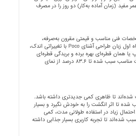
اتری با میزان ظرفیت 5000 میلی‌آمپر‌ساعت هم طول عمر مفید (زمان آماده به‌کار) دو روز را در مصرف
ند با بهره بردن از مشخصات فنی مناسب و قیمتی مقرون به‌صرفه،
عملکرد بسیار خوبی را به نمایش بگذارند. شیائومی Poco M5 هم یکی از این گوشی‌های هوشمند است. در همان نگاه اول زبان طراحی آشنای Poco با تغییراتی اندک،
یا همان قطره‌ای بهره برده و بریدگی قطره‌ای
شکل ناچ در قسمت بالایی و مرکزی صفحه‌نمایش، سنسور دوربین سلفی را در خود جای داده و حاشیه‌های به نسبت مناسب سبب شده تا ۸۳.۶ درصد از نمای
ر‌های دوربین سبب شده‌اند تا ظاهری کمی جدید‌تری داشته باشد.
شده تا اثر انگشت را به خودش نگیرد و بسیار
 دارد و به احتمال زیاد در استفاده طولانی مدت، کمی
شت. اما باید بدانید همین وزن نه‌چندان سبک و HANDS_ON بسیار خوب، سبب شده‌اند تا تجربه کاربری بسیار جذابی داشته