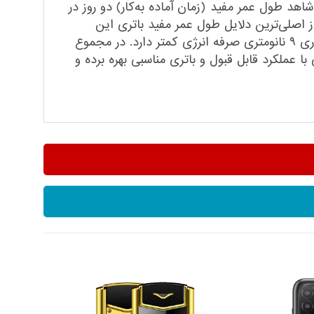
 شارژ صد درصدی، شاهد طول عمر مفید (زمان آماده به‌کار) دو روز در
ز اصلی‌ترین دلایل طول عمر مفید باتری این
گوشی به ازای هر بار شارژ صد درصدی، بدون شک پردازنده ۶ نانومتری آن است که به نسبت پردازنده‌هایی با معماری ۹ نانومتری صرفه انرژی کمتر دارد. در مجموع
نده‌ای با عملکرد قابل قبول و باتری مناسبی بهره برده و