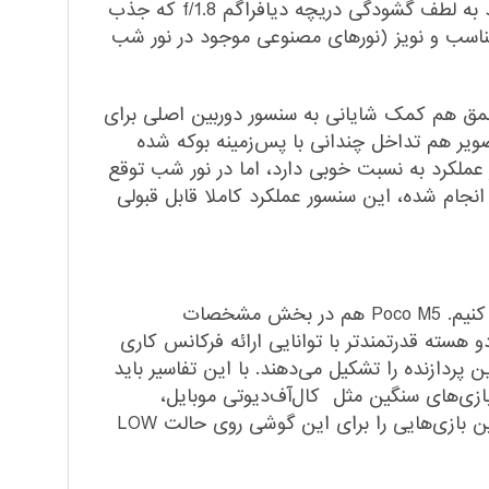
جزئیات با دقت بالا، از جمله ویژگی‌های تصاویر ثبت شده خروجی توسط این سنسور است. در نور شب هم می‌توانید به لطف گشودگی دریچه دیافراگم f/1.8 که جذب
 night mode، توقع خروجی تصاویر با روشنایی مناسب و نویز (نور‌های مصنوعی موجود در نور شب
از فاصله نزدیک در نظر گرفته شده و سنسور ۲ مگاپیکسل سنجش عمق هم کمک شایانی به سنسور دوربین اصلی برای
ویر هم تداخل چندانی با پس‌زمینه بوکه شده
گرفته شده که در نور روز عملکرد به نسبت خوبی دارد، اما در نور شب توقع
نجام شده، این سنسور عملکرد کاملا قابل قبولی
همانطور که همیشه اشاره داشتیم، هر گوشی هوشمندی را باید با توجه به قیمت در نظر گرفته شده برایش قضاوت کنیم. Poco M5 هم در بخش مشخصات
 هلیو G99 شرکت مدیاتک مجهز شده است. دو هسته قدرتمند‌تر با توانایی ارائه فرکانس کاری
توانایی ارائه فرکانس کاری ۲.۰ گیگاهرتز، هشت هسته این پردازنده را تشکیل می‌دهند. با این تفاسیر باید
اجرای بازی‌های سنگین مثل کال‌آف‌دیوتی موبایل،
آسفالت ۹ و PUBG موبایل هم می‌توانید روی این گوشی حساب باز کنید. پیشنهاد می‌کنیم که تنظیمات گرافیکی چنین بازی‌هایی را برای این گوشی روی حالت LOW