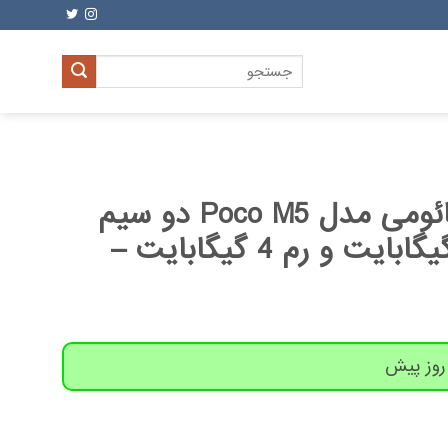
جستجو
برای:
گوشی موبایل شیائومی مدل Poco M5 دو سیم
کارت ظرفیت 64 گیگابایت و رم 4 گیگابایت –