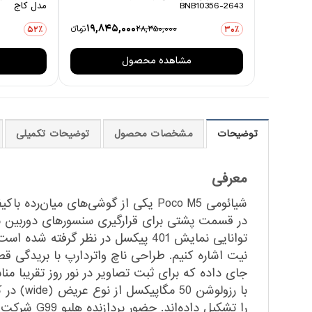
BNB10356-2643
مدل کاج
19,845,000
28,350,000
تومانءء
52٪
30٪
مشاهده محصول
توضیحات
مشخصات محصول
توضیحات تکمیلی
معرفی
شیائومی Poco M5 یکی از گوشی‌های 
جای داده که برای ثبت تصاویر در نور روز تقریبا
را تشکیل د