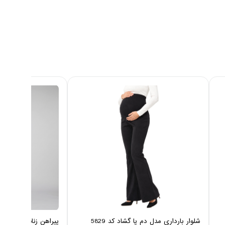
شلوار بارداری مدل دم پا گشاد کد 5829
پیراهن زنانه نخی ایزی دو 