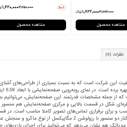
1,620,000
3,250,000
توم
50٪
1,822,000
3,876,000
تومانءء
مشاهده محصول
مشاهده محصول
نظرات (0)
میان‌رده با‌کیفیت این شرکت است که به نسبت بسیاری از طراحی‌های 
 مناسب و برای برقراری تماس‌های تصویر کاملا مناسب است. در
با رزولوشن 50 مگاپیکسل از نوع عریض (wide) در کنار دو سنسور با ر
اده‌اند. حضور پردازنده هلیو G99 شرکت مدیاتک هم نشان می‌دهد که می‌توانید برای اج