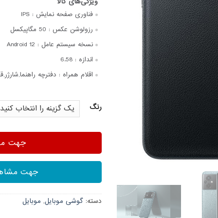
فناوری صفحه‌ نمایش :
IPS
رزولوشن عکس :
50 مگاپیکسل
نسخه سیستم عامل :
Android 12
اندازه :
6.58
اقلام همراه :
دفترچه‌ راهنما,شارژر,قا
رنگ
جهت مشا
جهت مشاهد
دسته:
گوشی موبایل
,
موبایل