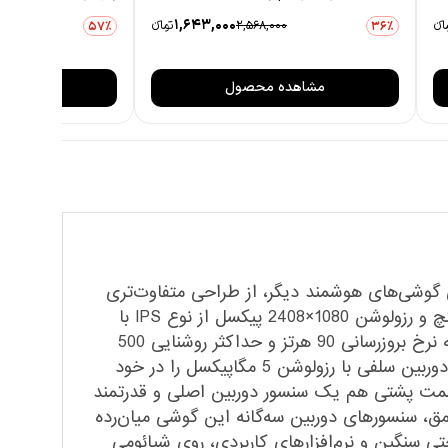
1,643,000
انءء
2,568,000
تومانءء
57٪
36٪
مشاهده محصول
مشاهده
آشنای گوشی‌های هوشمند دیگر، از طراحی متفاوت‌تری
در قسمت پشتی برای قرار‌گیری سنسور‌های دوربین بهره برده است. در نمای رو‌به‌رویی صفحه‌نمایشی با ابعاد 6.58 اینچ و رزولوشن 1080×2408 پیکسل از نوع IPS با
توانایی نمایش 401 پیکسل در نظر گرفته شده است که از جمله مشخصات قدرتمند این صفحه‌نمایش، می‌توانیم به نرخ بروزرسانی 90 هرتز و حداکثر روشنایی 500
نیت اشاره کنیم. طراحی ناچ واتردارپ با بریدگی قطره‌ای شکل در قسمت بالایی و مرکزی صفحه‌نمایش هم سنسور دوربین سلفی با رزولوشن 5 مگاپیکسل را در خود
 قسمت پشتی هم یک سنسور دوربین اصلی و قدرتمند
زولوشن 2 مگاپیکسل از نوع ماکرو و سنجش عمق، سنسور‌های دوربین سه‌گانه این گوشی میان‌رده
رای بازی‌های حتی سنگین و نرم‌افزار‌های کاربردی، روی شیائومی