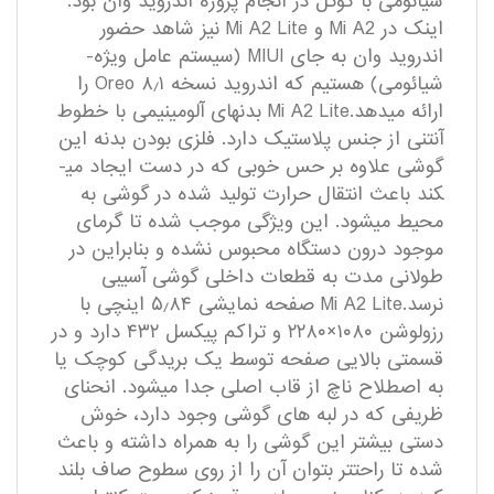
شیائومی با گوگل در انجام پروژه­ اندروید وان بود.
اینک در Mi A2 و Mi A2 Lite نیز شاهد حضور
اندروید وان به جای MIUI (سیستم عامل ویژه­
شیائومی) هستیم که اندروید نسخه­ ۸٫۱ Oreo را
ارائه می­دهد.Mi A2 Lite بدنه­ای آلومینیمی با خطوط
آنتنی از جنس پلاستیک دارد. فلزی بودن بدنه­ این
گوشی علاوه بر حس خوبی که در دست ایجاد می­
کند باعث انتقال حرارت تولید شده در گوشی به
محیط می­شود. این ویژگی موجب شده تا گرمای
موجود درون دستگاه محبوس نشده و بنابراین در
طولانی مدت به قطعات داخلی گوشی آسیبی
نرسد.Mi A2 Lite صفحه­ نمایشی ۵٫۸۴ اینچی با
رزولوشن ۱۰۸۰×۲۲۸۰ و تراکم پیکسل ۴۳۲ دارد و در
قسمتی بالایی صفحه توسط یک بریدگی کوچک یا
به اصطلاح ناچ از قاب اصلی جدا می­شود. انحنای
ظریفی که در لبه­­ های گوشی وجود دارد، خوش
دستی بیشتر این گوشی را به همراه داشته و باعث
شده تا راحتتر بتوان آن را از روی سطوح صاف بلند