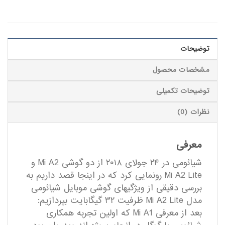
توضیحات
مشخصات محصول
توضیحات تکمیلی
نظرات (0)
معرفی
شیائومی در ۲۴ جولای ۲۰۱۸ از دو گوشی Mi A2 و
Mi A2 Lite رونمایی کرد که در اینجا قصد داریم به
بررسی دقیقی از ویژگی­های گوشی موبایل شیائومی
مدل Mi A2 Lite ظرفیت ۳۲ گیگابایت بپردازیم:
بعد از معرفی Mi A1 که اولین تجربه­ همکاری