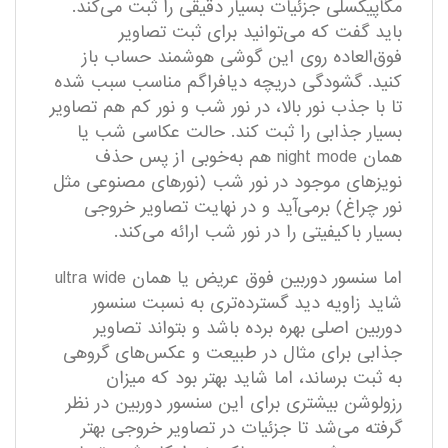
مگاپیکسلی جزئیات بسیار دقیقی را ثبت می‌کند.
باید گفت که می‌توانید برای ثبت تصاویر
فوق‌العاده روی این گوشی هوشمند حساب باز
کنید. گشودگی دریچه دیافراگم مناسب سبب شده
تا با جذب نور بالا، در نور شب و نور کم هم تصاویر
بسیار جذابی را ثبت کند. حالت عکاسی شب یا
همان night mode هم به‌خوبی از پس حذف
نویز‌های موجود در نور شب (نور‌های مصنوعی مثل
نور چراغ) بر‌می‌آید و در نهایت تصاویر خروجی
بسیار با‌کیفیتی را در نور شب ارائه می‌کند.
اما سنسور دوربین فوق عریض یا همان ultra wide
شاید زاویه دید گسترده‌تری به نسبت سنسور
دوربین اصلی بهره برده باشد و بتواند تصاویر
جذابی برای مثال در طبیعت و عکس‌های گروهی
به ثبت برساند، اما شاید بهتر بود که میزان
رزولوشن بیشتری برای این سنسور دوربین در نظر
گرفته می‌شد تا جزئیات در تصاویر خروجی بهتر