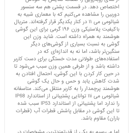
اختصاص دهد. در قسمت پشتی هم سه سنسور
دوربین را مشاهده می‌کنیم که با معماری شبیه به
شیائومی می ۱۱ در کنار یکدیگر قرار گرفته‌اند. متریال
با‌کیفیت پلاستیکی وزن ۱۹۶ گرمی برای این گوشی
هوشمند به همراه داشته است. شاید وزن این
گوشی به نسبت بسیاری از گوشی‌های دیگر
سنگین‌تر باشد، اما نه به اندازه‌ای که در
استفاده‌های طولانی مدت خستگی برای دست کاربر
داشته باشد و از طرفی همین وزن سبب می‌شود تا
در حین کار کردن با این گوشی، احتمال افتادن به
شدت کاهش یابد و حس و حال یک گوشی
هوشمند پرچمدار را به کاربر منتقل می‌کند. متاسفانه
شیائومی می ۱۱i توانایی پشتیبانی از استاندارد IP68
را ندارد اما پشتیبانی از استاندارد IP53 سبب شده
تا این گوشی در مقابل پاشش قطرات آب (قطرات
باران) مقاوم باشد.
اما می‌رسیم به یکی از قدرتمند‌ترین مشخصات در