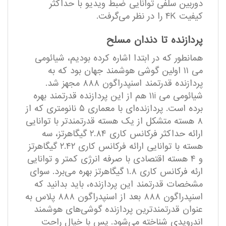
دوربین سلفی توانایی ضبط ویدیو با حداکثر
کیفیت ۴K را در نظر می‌گرفت.
پردازنده تا دندان مسلح
همانطور که در ابتدا اشاره کرده بودیم، شیائومی
می ۱۱ اولین گوشی هوشمند جهان بود که به
پردازنده قدرتمند اسنپدراگون ۸۸۸ مجهز شد.
شیائومی می ۱۱i هم از این پردازنده قدرتمند بهره
برده است. پردازنده‌ای با معماری ۵ نانومتری که از
۸ هسته متشکل از یک هسته قدرتمند‌تر با توانایی
ارائه حداکثر فرکانس کاری ۲.۸۴ گیگاهرتز، سه
هسته با توانایی ارائه فرکانس کاری ۲.۴۲ گیگاهرتز
و ۴ هسته اقتصادی با صرفه انرژی کمتر و توانایی
ارئه فرکانس کاری ۱.۸ گیگاهرتز بهره می‌برد. سوای
مشخصات قدرتمند این پردازنده، باید بدانید که
اسنپدراگون ۸۸۸ بعد از اسنپدراگون ۸۸۸ پلاس به
عنوان قدرتمند‌ترین پردازنده گوشی‌های هوشمند
اندرویدی شناخته می‌شود. پس با خیال راحت