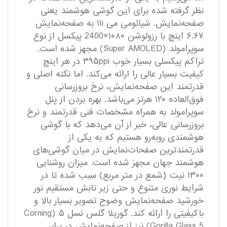
نظر گرفته شده برای این گوشی هوشمند یعنی
صفحه‌نمایش. شیائومی می ۱۱i به صفحه‌نمایش
۶.۶۷ اینچ با رزولوشن ۱۰۸۰×2400 پیکسل از نوع
سوپر‌امولد (Super AMOLED) مجهز شده است.
تراکم پیکسلی بسیار خوب ۳۹۵ppi در هر اینچ
کیفیت بسیار عالی را ارائه می‌کند. اما نکته اصلی و
قدرتمند این صفحه‌نمایش، نرخ بروزرسانی
فوق‌العاده ۱۲۰ هرتز می‌باشد. بهره بردن از پنل
سوپرامولد به همراه مشخصات فنی قدرتمند و نرخ
بروزرسانی عالی، خبر از آن می‌دهد که با گوشی
هوشمندی رو‌به‌رو هستیم که به یکی از
قدرتمند‌ترین صفحات‌نمایش در میان گوشی‌های
هوشمند جهان مجهز شده است. میزان روشنایی
۱۳۰۰ نیت (شمع در متر مربع) سبب شده تا در
شرایط نوری متنوع و حتی زیر تابش مستقیم نور
خورشید صفحه‌نمایش وضوح تصویر بسیار بالا و
با‌کیفیتی را ارائه کند. گوریلا گلس نسل ۵ (Corning
Gorilla Glass 5) نیز از صفحه‌نمایش در برابر