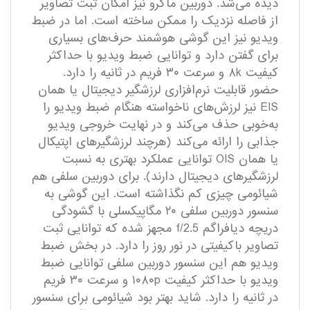
دیده می‌شد. دوربین ماکرو نیز امکان ثبت تصاویر
از فاصله نزدیک را ممکن ساخته است. اما در ضبط
ویدیو نیز این گوشی هوشمند حرف‌های بسیاری
برای گفتن دارد و توانایی ضبط ویدیو با حداکثر
کیفیت ۸k و سرعت ۳۰ فریم در ثانیه را دارد.
حضور قابلیت نرم‌افزاری لرزشگیر دیجیتال یا همان
EIS نیز لرزش‌های ناخواسته هنگام ضبط ویدیو را
به‌خوبی حذف می‌کند و در نهایت خروجی ویدیو
جذابی را ارائه می‌کند (هرچند لرزشگیر‌های اپتیکال
یا همان OIS توانایی عملکرد بهتری به نسبت
لرزشگیر‌های دیجیتال دارند). برای دوربین سلفی هم
شیائومی چیزی کم نگذاشته است. این گوشی به
سنسور دوربین سلفی ۲۰ مگاپیکسلی با گشودگی
دریچه دیافراگم f/2.5 مجهز شده که توانایی ثبت
تصاویر با‌کیفیتی در نور روز را دارد. در بخش ضبط
ویدیو هم این سنسور دوربین سلفی توانایی ضبط
ویدیو با حداکثر کیفیت ۱۰۸۰p و سرعت ۳۰ فریم
در ثانیه را دارد. شاید بهتر بود شیائومی برای سنسور