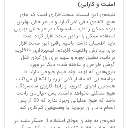
امنیت و کارایی)
نتیجه‌ی این لیست، سخت‌افزاری است که جای
هیچ انتقادی باقی نمی‌گذارد و در هر حالی بهترین
بازده ممکن را دارد. سامسونگ در هر حالتی بهترین
استفاده ممکن را از این سخت‌افزار کرده است.
باید اطمینان داشته باشیم وقتی این سخت‌افزار
برای پردازش واقعیت افزوده، فیلم‌برداری ۹۶۰فریم
بر ثانیه، تطبیق چهره و عنبیه برای باز کردن قفل
گوشی طراحی و ساخته شده؛ دیگر در مورد
بازی‌هایی که نهایتا چند فریم خروجی دارند یا
برنامه‌هایی که مقدار کمی از رم را اشغال می‌کنند،
همچنین اجرای اندروید و رابط کاربری سامسونگ،
هیچ مشکلی نخواهد داشت. پس خیال‌تان راحت
باشد که هیچ عملیاتی وجود ندارد که S9 از پس
انجام دادن آن برنیاید یا وهمچنین کم‌کاری کند.
تجربه‌ی نه چندان موفق استفاده از حسگر عنبیه در
S8، حالا در S9 با شناسایی صورت در کنار حسگر