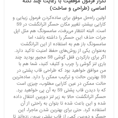
تکرار فرمول موفقیت با رعایت چند نکته
اساسی (طراحی و ساخت)
اولین راه‌حل موفق برای ساده‌کردن فرمول زیبایی و
کارایی بیشتر، تغییر مکان حسگر اثرانگشت در S9
است. البته انتظار می‌رفت، سامسونگ هم مثل اپل
جرات حذف این حسگر را داشته باشد؛ اما
سامسونگ باز هم به استفاده از این اثرانگشت
به‌عنوان یکی از روش‌های حفظ امنیت تاکید دارد.
اگر برای بازکردن قفل گوشی S8 مجبور بودید چند
باری لنز گوشی را چرب و کثیف کنید، شما هم با
من موافق خواهید بود که طراحی قاب پشتی در
S9 بهترین حالت و ترکیب ممکن را دارد. ساده‌ترین
حالت ممکن در عین کارایی مطلوب، چیزی است
که با دیدن قاب پشتی S9 به آن پی خواهید برد.
حسگر اثرانگشت حالا به زیر لنز دوربین انتقال داده
شده و این باعث شده تا بتوان به راحتی از آن
استفاده کرد. حتی برای بهترین شدن ماجرا، این
حسگر و دوربین کمی از قاب پشتی بیرون زده‌اند تا