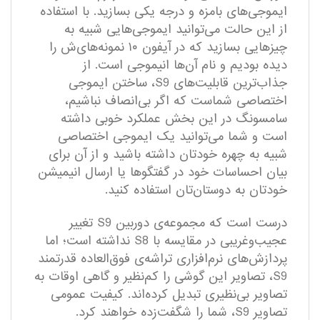
ایموجی‌های بامزه و درجه یکی بسازید. با استفاده
از این حالت می‌توانید ایموجی‌هایی شبیه به
چیزهایی بسازید که در آیفون ۱۰ نمونه‌های‌ش را
دیده بودیم و نام آن‌ها انیموجی است. از
جذاب‌ترین قابلیت‌های S9، ساختن ایموجی
اختصاصی شماست که اگر بی‌انصاف نباشیم،
سامسونگ در این بخش عملکرد خوبی داشته
است و شما می‌توانید یک ایموجی اختصاصی
شبیه به چهره خودتان داشته باشید و از آن برای
بیان احساسات خود در گفتگو‌ها یا ارسال انیمیشن
خودتان به دوستان‌تان استفاده کنید.
درست است که مجموعه‌ی دوربین S9 تغییر
عجیب‌و‌غریبی در مقایسه با S8 نداشته است؛ اما
پردازش‌های نرم‌افزاری تراشه‌ی فوق‌العاده قدرتمند
S9، تصاویر این گوشی را کم‌نظیر و گاهی اوقات به
تصاویر بی‌نظیری تبدیل کرده‌اند. کیفیت عمومی
تصاویر S9، شما را شگفت‌زده خواهند کرد.