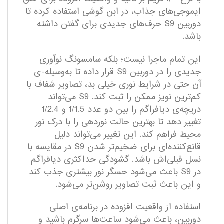
ایموجی‌های جذاب، در ابن گوشی استفاده کرده تا
دوربین S9 حرف‌های جدیدی برای گفتن داشته
باشد.
این تمام ماجرا نیست؛ بلکه سامسونگ نوآوری
جدیدی را در دوربین S9 قرار داده تا به‌وسیله-ی
آن حتی در شرایط نوری خیلی بد، تصاویر شفاف با
کم‌ترین نویز ممکن را ثبت کند. S9 می‌تواند
دریچه‌ی دیافراگم را بین دو عدد f/1.5 و f/2.4
تغییر دهد تا بهترین حالت نوردهی را با درک نور
محیط فراهم کند. این تغییر می‌تواند دلیل
قانع‌کننده‌ای برای ضخیم‌تر شدن S9 در مقایسه با
نسل قبلی‌اش باشد. گشودگی حداکثری دیافراگم
در S9 باعث می‌شود حسگر نور بیشتری جذب ‌کند
و این باعث ثبت تصاویر روشن‌تر‌ می‌شود.
استفاده از واقعیت افزوده در برنامه‌ی اصلی
دوربین، باعث می‌شود ساعت‌ها سرگرم باشید و