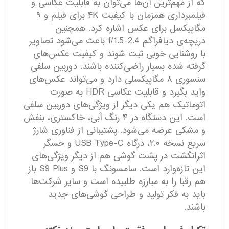
که از مهم‌ترین آن‌ها می‌توان به قابلیت عکاسی و
فیلمبرداری همزمان با کیفیت ۴K برای فیلم و ۹
مگاپیکسل برای عکس اشاره کرد. همچنین
دریچه‌ی دیافراگم f/1.5-2.4 باعث می‌شود تصاویر
با روشنایی خوبی ثبت شوند و کیفیت عکس‌های
گرفته شده بسیار راضی‌کننده باشند. دوربین سلفی
سنسوری ۸ مگاپیکسلی دارد و می‌تواند عکس‌های
واید بگیرد و قابلیت عکاسی HDR به صورت
اتوماتیک هم یکی دیگر از ویژگی‌های دوربین سلفی
است. این دستگاه در ۴ رنگ آبی، خاکستری، بنفش
و مشکی عرضه می‌شود. پشتیبانی از فناوری شارژ
سریع نسخه ۲.۰، درگاه USB Type-C و حسگر
اثرانگشت در پشت گوشی هم از دیگر ویژگی‌های
این تازه‌وارد است. سامسونگ با S9 و S9 Plus باز
هم رقبا را به مبارزه طلبیده است و سایر شرکت‌ها
باید به فکر تولید و طراحی گوشی‌های جدید
باشند.