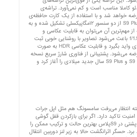
 Exynos 9810 بوده و به همراه ۶ گیگابایت رم عرضه می‌شود. این تراشه یکی از قوی‌ترین تراشه‌های
و کاملا مناسب است و کم نمی‌آورد. تراشه‌ی
 است. این گوشی با ۶۴ گیگابایت حافظه‌ی داخلی عرضه خواهد شد و با استفاده از یک کارت حافظه‌ی
جانبی تا ۴۰۰ گیگابایت می‌توانید این میزان را افزایش دهید. حال درباره‌ی دوربین صحبت می‌کنیم. دوربین اصلی S9 Plus از دو سنسور ۱۲مگاپیکسلی تشکیل شده و به
ه از مهم‌ترین آن می‌توان به قابلیت عکاسی و
فیلمبرداری همزمان با کیفیت ۴K برای فیلم و ۹ مگاپیکسل برای عکس اشاره کرد. همچنین دریچه‌ی دیافراگم f/1.5-2.4 باعث می‌شود تصاویر با روشنایی خوبی ثبت
شوند و کیفیت عکس‌های گرفته شده بسیار خوب باشد. دوربین سلفی سنسور ۸ مگاپیکسلی دارد و می‌تواند عکس‌های واید بگیرد و قابلیت عکاسی HDR به صورت
 ۴ رنگ آبی، خاکستری، بنفش و مشکی عرضه می‌شود. پشتیبانی از فناوری شارژ سریع نسخه
۲.۰، درگاه USB Type-C و حسگر اثرانگشت در پشت گوشی هم از دیگر ویژگی‌های این تازه‌وارد است. سامسونگ با S9 و S9 Plus سال جدید میلادی را آغاز کرد و
مول زیبایی و کارایی بیشتر، تغییر مکان حسگر اثرانگشت در S9پلاس است. البته انتظار می‌رفت سامسونگ هم مثل اپل جرات
منیت تاکید دارد. اگر برای بازکردن قفل گوشی
S8پلاس مجبور بودید چند باری لنز گوشی را چرب و کثیف کنید، شما هم با من موافق خواهید بود که طراحی قاب پشتی در S9پلاس بهترین حالت و ترکیب ممکن را
چیزی است که با دیدن قاب پشتی S9پلاس به آن پی خواهید برد. حسگر اثرانگشت حالا به زیر لنز دوربین انتقال