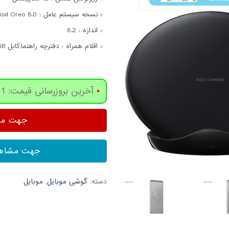
نسخه سیستم عامل :
iod Oreo 8.0
اندازه :
6.2
اقلام همراه :
دفترچه‌ راهنما,کابل USB,شارژر,تبدیل USB Type-C به USB,
آخرین بروزرسانی قیمت: 1 روز پیش
جهت مشا
جهت مشاهد
دسته:
گوشی موبایل
,
موبایل