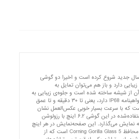
 خود در سال جدید شروع کرده است و اخیرا دو گوشی
وشی موبایل S9 Plus و صفحه‌نمایش آن طراحی زیبایی دارد و باز هم می‌توان تمایل به
ن از شیشه ساخته شده است و جلوه‌ی زیبایی به
گوشی داده است. روکش محافظ شیشه‌های پشت و جلوی این گوشی Corning Gorilla Glass 5 است. این گوشی گواهینامه IP68 دارد، یعنی تا ۳۰ دقیقه و تا عمق
شم است که با سرعت بسیار خوبی عکس‌العمل نشان
می‌دهد و در کنار حسگر اثرانگشت یکی دیگر از راه‌های امن ورود به محیط کاربری S9 Plus است. صفحه‌نمایش استفاده‌شده در این گوشی ۶.۲ اینچ با رزولوشن
Super  و پنل OLED تصاویر شفاف و بی‌نظیری را به نمایش می‌گذارد. این صفحه‌نمایش در هر اینچ
۵۳۱ پیکسل را نشان می‌دهد که این یعنی جزئیات و وضوح تصویر عالی است. همچنین روکش این نمایشگر لایه‌ی محافظ Corning Gorilla Glass 5 است که از