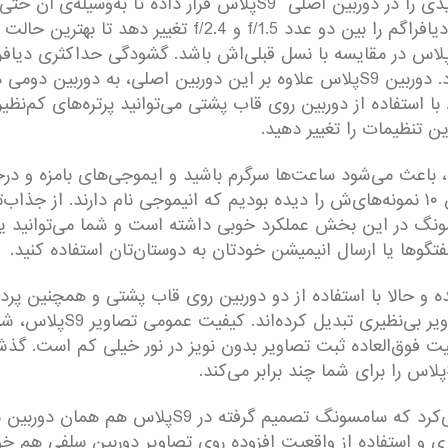
این تمام ماجرا نیست؛ بلکه سامسونگ نوآوری جدیدی را در دوربین اصل
نویز ممکن را ثبت کند. S9پلاس می‌تواند دریچه‌ی دیافراگم ر
جذب ‌کند و این باعث ثبت تصاویر روشن‌تر‌ می‌شود. دوربین S9پلاس علاوه بر این 
ر مقابل رقبا و حتی S9 اضافه کند. با استفاده از دوربین روی قاب پشتی می­‌توانید پرتره‌
ین تنظیمات را تغییر دهید.
، باعث می‌شود ساعت‌ها سرگرم باشید و ایموجی‌های بامزه و درجه
ونگ در این بخش عملکرد خوبی داشته است و شما می‌توانید 
گو‌ها یا ارسال انیمیشن خودتان به دوستان‌تان استفاده کنید.
ی دوربین S9پلاس متحول شده و حالا با استفاده از دو دوربین روی قاب پشتی و 
تصاویر این گوشی را کم‌نظ
 فوق‌العاده ثبت تصاویر بدون نویز در نور خیلی کم است. گذشت
دوربین سلفی S8پلاس آن‌قدر تصاویر خوبی ثبت می‌کرد ک
اری و استفاده از واقعیت افزوده روی تصاویر دوربین سلفی هم خود