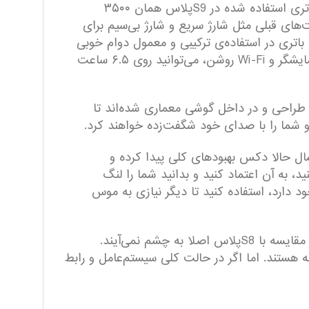
ضخامت بیشتر در بیشتر گوشی‌های موبایل نوید باتری با ظرفیت بیشتری را می‌دهد؛ اما جای تعجب دارد که چرا باتری استفاده شده در S9پلاس همان ۳۵۰۰
های قبلی مثل شارژ سریع و شارژ بی‌سیم برای
باتری در استفاده‌ی ترکیبی و معمول دوام خوبی
دارد و می‌توانید از یک‌روز استفاده‌ی کامل اطمینان داشته باشید. اما در شرایط آزمایشگاهی با روشنایی اتوماتیک نمایشگر و Wi-Fi روشن، می‌توانید روی ۶.۵ ساعت
اده از بلندگوهای استریویی است که توسط شرکت معروف AKG به صورت اختصاصی برای S9پلاس طراحی و در داخل گوشی معماری شده‌اند تا
 و شما را با صدای خود شگفت‌زده خواهند کرد.
 S8پلاس معرفی کرد. بعد از گذشت یکسال حالا دکس بهبودهای کلی پیدا کرده و
د، به آن اعتماد کنید و بدانید شما را لنگ
 دارد، استفاده کنید تا دیگر نیازی به موس
تغییرات در رابط کاربری و اندروید که حالا S9پلاس از آخرین نسخه‌ی آن‌ها استفاده می‌کند، آن‌قدر کم هستند که در مقایسه با S8پلاس اصلا به چشم نمی‌آیند.
ی ساخته شدن آن برای داشتن نهایت کارایی ممکن در S9پلاس جالب توجه هستند. اما اگر در حالت کلی سیستم‌عامل و رابط