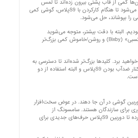
‌ها کمی از قاب پشتی بیرون زده‌اند تا لمس
حسگر راحت‌تر باشد. درست است که تنها دوربین و حسگر از قاب پشتی بیرون زده‌اند اما همین مقدار کم هم باعث می‌شود تا هنگام کارکردن با S9پلاس، گوشی کمی
 را بپوشاند، حل می‌شود.
 جای جدید حسگر اثرانگشت، دقیقا همان‌چیزی است که در S8پلاس دیده بودیم. البته با دقت بیشتر، متوجه می‌شوید
سنسورهای بالای نمایشگر تا جای ممکن محو طراحی شده‌اند تا مثل S8پلاس تو ذوق نزنند، همچنین کلیدهای‌ «بیکسبی» (Bixby) و روشن/خاموش کمی بزرگ‌تر
ن لذت خواهید برد. کلید‌ها بزرگ‌تر شده‌اند تا دسترسی به
آن‌ها هم راحت‌تر باشد، حسگر اثرانگشت جای بهتری دارد تا استفاده از آن ساده‌تر شده باشد؛ همه‌ی این موارد در کنار ضدآب بودن S9پلاس و البته استفاده از دو
دوربین گوشی‌ در آن جا دهند. در عوض سخت‌افزار
وری برای سازندگان هستند. سامسونگ از
فیلم‌برداری آهسته با نرخ ۹۶۰فریم بر ثانیه و واقعیت افزوده برای خلق ایموجی‌های جذاب در این گوشی استفاده کرده تا دوربین S9پلاس حرف‌های جدیدی برای