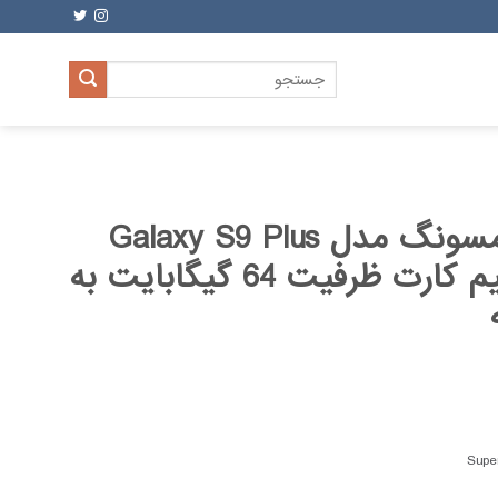
جستجو
برای:
گوشی موبایل سامسونگ مدل Galaxy S9 Plus
SM-965FD دو سیم کارت ظرفیت 64 گیگابایت به
Sup