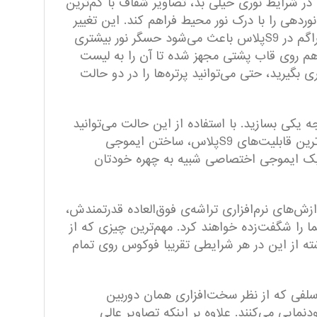
ی S9پلاس قرار داده تا به‌وسیله‌ی آن حتی در شرایط نوری خیلی بد، تصاویر شفاف با کم‌ترین
ا بین دو عدد f/1.5 و f/2.4 تغییر دهد تا بهترین حالت نوردهی را با درک نور محیط فراهم کند. این تغییر
می‌تواند دلیل قانع‌کننده‌ای برای ضخیم‌تر شدن S9پلاس در مقایسه با نسل قبلی‌اش باشد. گشودگی حداکثری دیافراگم در S9پلاس باعث می‌شود حسگر نور بیشتری
دوربین اصلی، به دوربین دومی هم روی قاب پشتی مجهز شده تا آن را به لیست
­های کم‌­نظیری بگیرید، حتی می‌­توانید پرتر‌ه­‌ها را در دو حالت
 یکی بسازید. با استفاده از این حالت می‌توانید
ایموجی‌هایی شبیه به چیزهایی بسازید که در آیفون ۱۰ نمونه‌های‌ش را دیده بودیم که انیموجی نام دارند. از جذاب‌ترین قابلیت‌های S9پلاس، ساختن ایموجی
یک ایموجی اختصاصی شبیه به چهره خودتان
همچنین پردازش‌های نرم‌افزاری تراشه‌ی فوق‌العاده قدرتمندش،
یر و گاهی اوقات به تصاویر بی‌نظیری تبدیل کرده‌اند. کیفیت عمومی تصاویر S9پلاس، شما را شگفت‌زده خواهند کرد. مهم‌ترین چیزی که از
ه از این در هر شرایطی تقریبا فوکوس روی تمام
ه سامسونگ تصمیم گرفته در S9پلاس هم همان دوربین سلفی که از نظر سخت‌افزاری همان دوربین
نمایی می‌کنند. علاوه بر اینکه تصاویر عالی