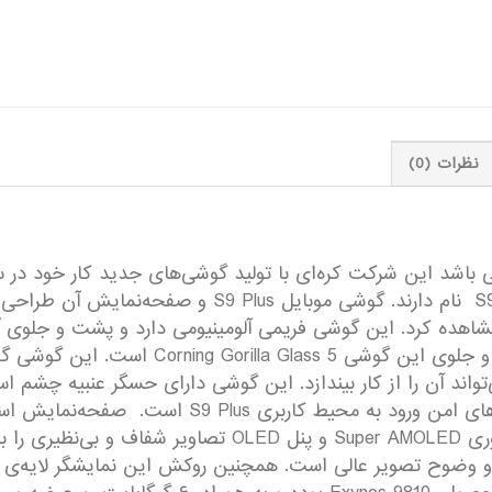
نظرات (0)
 سامسونگ سال خوبی باشد این شرکت کره‌ای با تولید گوشی‌های جدید کار
جدید دیگر از سامسونگ معرفی شد که S9 وS9 Plus نام دارند. گ
شاهده کرد. این گوشی فریمی آلومینیومی دارد و پشت و جلوی آ
می‌تواند آن را از کار بیندازد. این گوشی دارای حسگر عنبیه چ
QHD+ یعنی ۱۴۴۰x۲۹۶۰ است که با استفاده از فناوری AMOLED