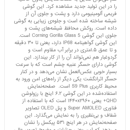
را در این تولید جدید مشاهده کرد. این گوشی
فریمی آلومینیومی دارد و پشت و جلوی آن از
شیشه ساخته شده است و جلوه‌ی زیبایی به گوشی
داده است. روکش محافظ شیشه‌های پشت و
جلوی این گوشی Corning Gorilla Glass 5 است.
این گوشی گواهینامه IP68 دارد، یعنی تا ۳۰ دقیقه
و تا عمق ۱.۵متری در برابر آب مقاوم است و
گردوغبار هم نمی‌تواند آن را از کار بیندازد. این
گوشی دارای حسگر عنبیه چشم است که با سرعت
بسیار خوبی عکس‌العمل نشان می‌دهد و در کنار
حسگر اثرانگشت یکی دیگر از راه‌های امن ورود به
محیط کاربری S9 Plus است. صفحه‌نمایش
استفاده‌شده در این گوشی ۶.۲ اینچ با رزولوشن
QHD+ یعنی ۱۴۴۰x۲۹۶۰ است که با استفاده از
فناوری Super AMOLED و پنل OLED تصاویر
شفاف و بی‌نظیری را به نمایش می‌گذارد. این
صفحه‌نمایش در هر اینچ ۵۳۱ پیکسل را نشان
می‌دهد که این یعنی جزئیات و وضوح تصویر عالی