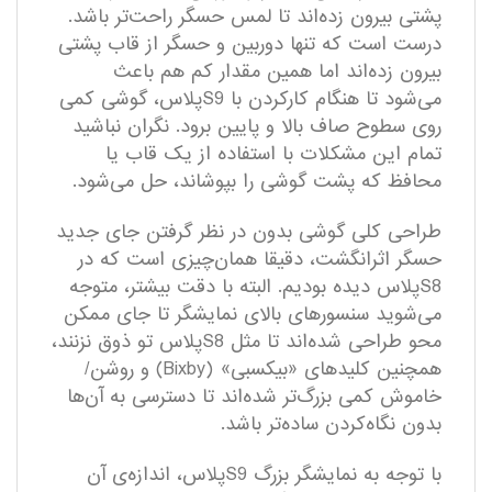
پشتی بیرون زده‌اند تا لمس حسگر راحت‌تر باشد.
درست است که تنها دوربین و حسگر از قاب پشتی
بیرون زده‌اند اما همین مقدار کم هم باعث
می‌شود تا هنگام کارکردن با S9پلاس، گوشی کمی
روی سطوح صاف بالا و پایین برود. نگران نباشید
تمام این مشکلات با استفاده از یک قاب یا
محافظ که پشت گوشی را بپوشاند، حل می‌شود.
طراحی کلی گوشی بدون در نظر گرفتن جای جدید
حسگر اثرانگشت، دقیقا همان‌چیزی است که در
S8پلاس دیده بودیم. البته با دقت بیشتر، متوجه
می‌شوید سنسورهای بالای نمایشگر تا جای ممکن
محو طراحی شده‌اند تا مثل S8پلاس تو ذوق نزنند،
همچنین کلیدهای‌ «بیکسبی» (Bixby) و روشن/
خاموش کمی بزرگ‌تر شده‌اند تا دسترسی به آن‌ها
بدون نگاه‌کردن ساده‌تر باشد.
با توجه به نمایشگر بزرگ S9پلاس، اندازه‌ی آن