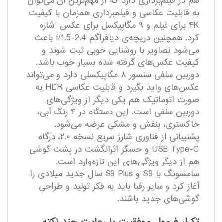
هم در فیلم‌برداری دارد که از مهم‌ترین آن می‌توان
به قابلیت عکاسی و فیلمبرداری همزمان با کیفیت
۴K برای فیلم و ۹ مگاپیکسل برای عکس اشاره
کرد. همچنین دریچه‌ی دیافراگم f/1.5-2.4 باعث
می‌شود تصاویر با روشنایی خوبی ثبت شوند و
کیفیت عکس‌های گرفته شده بسیار خوب باشد.
دوربین سلفی سنسور ۸ مگاپیکسلی دارد و می‌تواند
عکس‌های واید بگیرد و قابلیت عکاسی HDR به
صورت اتوماتیک هم یکی دیگر از ویژگی‌های
دوربین سلفی است. این دستگاه در ۴ رنگ آبی،
خاکستری، بنفش و مشکی عرضه می‌شود.
پشتیبانی از فناوری شارژ سریع نسخه ۲.۰، درگاه
USB Type-C و حسگر اثرانگشت در پشت گوشی
هم از دیگر ویژگی‌های این تازه‌وارد است.
سامسونگ با S9 و S9 Plus سال جدید میلادی را
آغاز کرد و سایر رقبا باید به فکر تولید و طراحی
گوشی‌های جدید باشند.