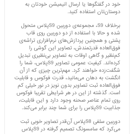
خود در گفتگو‌ها یا ارسال انیمیشن خودتان به
دوستان‌تان استفاده کنید.
برخلاف S9، مجموعه‌­ی دوربین S9پلاس متحول
شده و حالا با استفاده از دو دوربین روی قاب
پشتی و همچنین پردازش‌های نرم‌افزاری تراشه‌ی
فوق‌العاده قدرتمندش، تصاویر این گوشی را
کم‌نظیر و گاهی اوقات به تصاویر بی‌نظیری تبدیل
کرده‌اند. کیفیت عمومی تصاویر S9پلاس، شما را
شگفت‌زده خواهند کرد. مهم‌ترین چیزی که از آن
انگشت به دهان می‌مانید، قدرت فوکوس و قابلیت
فوق‌العاده ثبت تصاویر بدون نویز در نور خیلی کم
است. گذشته از این در هر شرایطی تقریبا فوکوس
روی تمام عناصر صحنه وجود دارد و این قابلیت،
جذابیت S9پلاس را برای شما چند برابر می‌کند.
دوربین سلفی S8پلاس آن‌قدر تصاویر خوبی ثبت
می‌کرد که سامسونگ تصمیم گرفته در S9پلاس