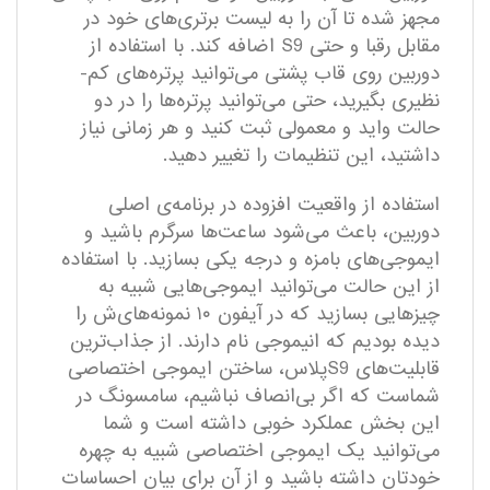
مجهز شده تا آن را به لیست برتری­‌های خود در
مقابل رقبا و حتی S9 اضافه کند. با استفاده از
دوربین روی قاب پشتی می­‌توانید پرتره‌­های کم‌­
نظیری بگیرید، حتی می‌­توانید پرتر‌ه­‌ها را در دو
حالت واید و معمولی ثبت کنید و هر زمانی نیاز
داشتید، این تنظیمات را تغییر دهید.
استفاده از واقعیت افزوده در برنامه‌ی اصلی
دوربین، باعث می‌شود ساعت‌ها سرگرم باشید و
ایموجی‌های بامزه و درجه یکی بسازید. با استفاده
از این حالت می‌توانید ایموجی‌هایی شبیه به
چیزهایی بسازید که در آیفون ۱۰ نمونه‌های‌ش را
دیده بودیم که انیموجی نام دارند. از جذاب‌ترین
قابلیت‌های S9پلاس، ساختن ایموجی اختصاصی
شماست که اگر بی‌انصاف نباشیم، سامسونگ در
این بخش عملکرد خوبی داشته است و شما
می‌توانید یک ایموجی اختصاصی شبیه به چهره
خودتان داشته باشید و از آن برای بیان احساسات