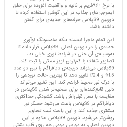
با نرخ ۹۶۰فریم بر ثانیه و واقعیت افزوده برای خلق
ایموجی‌های جذاب در این گوشی استفاده کرده تا
دوربین S9پلاس حرف‌های جدیدی برای گفتن
داشته باشد.
این تمام ماجرا نیست؛ بلکه سامسونگ نوآوری
جدیدی را در دوربین اصلی S9پلاس قرار داده تا
به‌وسیله‌ی آن حتی در شرایط نوری خیلی بد،
تصاویر شفاف با کم‌ترین نویز ممکن را ثبت کند.
S9پلاس می‌تواند دریچه‌ی دیافراگم را بین دو عدد
f/1.5 و f/2.4 تغییر دهد تا بهترین حالت نوردهی را
با درک نور محیط فراهم کند. این تغییر می‌تواند
دلیل قانع‌کننده‌ای برای ضخیم‌تر شدن S9پلاس در
مقایسه با نسل قبلی‌اش باشد. گشودگی حداکثری
دیافراگم در S9پلاس باعث می‌شود حسگر نور
بیشتری جذب ‌کند و این باعث ثبت تصاویر
روشن‌تر‌ می‌شود. دوربین S9پلاس علاوه بر این
دوربین اصلی، به دوربین دومی هم روی قاب پشتی