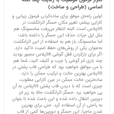
تکرار فرمول موفقیت با رعایت چند نکته
اساسی (طراحی و ساخت)
اولین راه‌حل موفق برای ساده‌کردن فرمول زیبایی و
کارایی بیشتر، تغییر مکان حسگر اثرانگشت در
S9پلاس است. البته انتظار می‌رفت سامسونگ هم
مثل اپل جرات حذف این حسگر را داشته باشد؛
اما سامسونگ باز هم به استفاده از این اثرانگشت
به‌عنوان یکی از روش‌های حفظ امنیت تاکید دارد.
اگر برای بازکردن قفل گوشی S8پلاس مجبور بودید
چند باری لنز گوشی را چرب و کثیف کنید، شما هم
با من موافق خواهید بود که طراحی قاب پشتی در
S9پلاس بهترین حالت و ترکیب ممکن را دارد.
ساده‌ترین حالت ممکن در عین کارایی مطلوب،
چیزی است که با دیدن قاب پشتی S9پلاس به آن
پی خواهید برد. حسگر اثرانگشت حالا به زیر لنز
دوربین انتقال داده شده و این باعث شده تا بتوان
به راحتی از آن استفاده کرد. حتی برای بهترین
شدن ماجرا، این حسگر و دوربین‌ها کمی از قاب