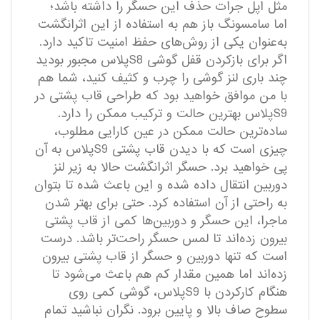
مثل اپل جرات حذف این حسگر را داشته باشد؛
اما سامسونگ باز هم به استفاده از این اثرانگشت
به‌عنوان یکی از روش‌های حفظ امنیت تاکید دارد.
اگر برای بازکردن قفل گوشی S8پلاس مجبور بودید
چند باری لنز گوشی را چرب و کثیف کنید، شما هم
با من موافق خواهید بود که طراحی قاب پشتی در
S9پلاس بهترین حالت و ترکیب ممکن را دارد.
ساده‌ترین حالت ممکن در عین کارایی مطلوب،
چیزی است که با دیدن قاب پشتی S9پلاس به آن
پی خواهید برد. حسگر اثرانگشت حالا به زیر لنز
دوربین انتقال داده شده و این باعث شده تا بتوان
به راحتی از آن استفاده کرد. حتی برای بهتر شدن
ماجرا، این حسگر و دوربین‌ها کمی از قاب پشتی
بیرون زده‌اند تا لمس حسگر راحت‌تر باشد. درست
است که تنها دوربین و حسگر از قاب پشتی بیرون
زده‌اند اما همین مقدار کم هم باعث می‌شود تا
هنگام کارکردن با S9پلاس، گوشی کمی روی
سطوح صاف بالا و پایین برود. نگران نباشید تمام