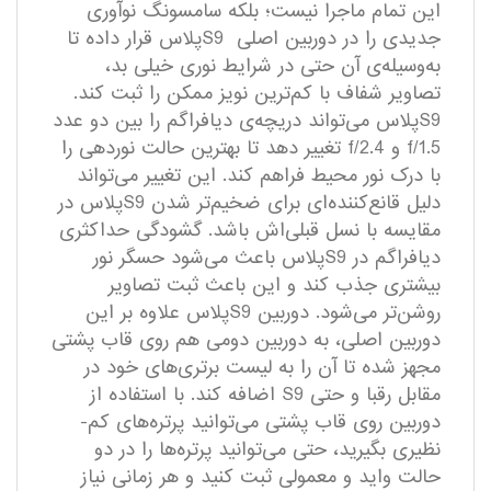
این تمام ماجرا نیست؛ بلکه سامسونگ نوآوری
جدیدی را در دوربین اصلی S9پلاس قرار داده تا
به‌وسیله‌ی آن حتی در شرایط نوری خیلی بد،
تصاویر شفاف با کم‌ترین نویز ممکن را ثبت کند.
S9پلاس می‌تواند دریچه‌ی دیافراگم را بین دو عدد
f/1.5 و f/2.4 تغییر دهد تا بهترین حالت نوردهی را
با درک نور محیط فراهم کند. این تغییر می‌تواند
دلیل قانع‌کننده‌ای برای ضخیم‌تر شدن S9پلاس در
مقایسه با نسل قبلی‌اش باشد. گشودگی حداکثری
دیافراگم در S9پلاس باعث می‌شود حسگر نور
بیشتری جذب ‌کند و این باعث ثبت تصاویر
روشن‌تر‌ می‌شود. دوربین S9پلاس علاوه بر این
دوربین اصلی، به دوربین دومی هم روی قاب پشتی
مجهز شده تا آن را به لیست برتری­‌های خود در
مقابل رقبا و حتی S9 اضافه کند. با استفاده از
دوربین روی قاب پشتی می­‌توانید پرتره‌­های کم‌­
نظیری بگیرید، حتی می‌­توانید پرتر‌ه­‌ها را در دو
حالت واید و معمولی ثبت کنید و هر زمانی نیاز