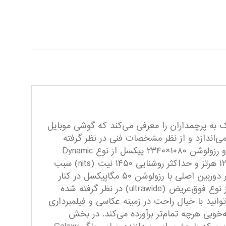
 به پرچمداران را معرفی می‌کند که گوشی موبایل
ونگ مدل Galaxy S23 FE یکی از آن‌ها است. ظاهر این گوشی ما را به یاد Galaxy S23 و Galaxy S23 Plus می‌اندازد و از نظر مشخصات فنی در نظر گرفته
شده در برخی از بخش‌ها، چیزی کم از آن‌ها ندارد. در نمای روبه‌رویی این گوشی به صفحه‌نمایش با ابعاد ۶.۴ اینچ و رزولوشن ۱۰۸۰×۲۳۴۰ پیکسل از نوع Dynamic
AMOLED 2X مجهز شده که توانایی نمایش ۴۰۳ پیکسل در هر اینچ را دارد. این مشخصات در کنار نرخ بروزرسانی ۱۲۰ هرتز و حداکثر روشنایی ۱۴۵۰ نیت (nits) سبب
شده تا عملکردی بسیار با‌کیفیت در حد و اندازه گوشی‌های پرچمدار را شاهد باشید. در قسمت پشتی هم یک سنسور دوربین اصلی با رزولوشن ۵۰ مگاپیکسل در کنار
سنسور ۸ مگاپیکسل تله‌فوتو با قابلیت زوم سه برابری اپتیکال (زوم بدون کم شدن کیفیت) و سنسور ۱۲ مگاپیکسل از نوع فوق‌عریض (ultrawide) در نظر گرفته شده
از آن دارد که می‌توانید با خیال راحت در زمینه عکاسی و فیلمبرداری
 فیلمبرداری، توقعات شما را به‌خوبی هرچه‌ تمام‌تر برآورده می‌کند. در بخش