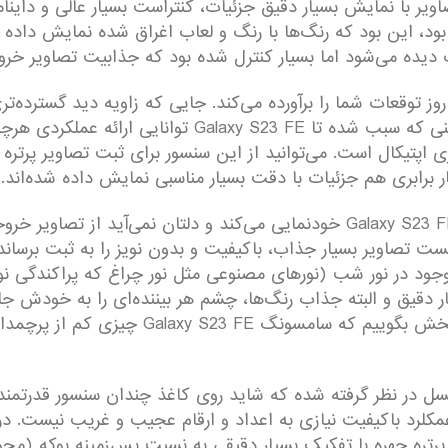
یر با نمایش بسیار دقیق جزئیات، کنتراست بسیار عالی و داینامی
دیده می‌شود اما بسیار کنترل‌ شده بود که جذابیت تصاویر خرو
ه‌خوبی در نور روز توقعات شما را بر‌آورده می‌کند. جایی که زاویه دید گ
نمایش جزئیات نیست. اما یکی از سنسور‌های دروبینی که سبب
ه برابری اپتیکال است. می‌توانید از این سنسور برای ثبت تصاویر پرت
برابری هم جزئیات با دقت بسیار مناسبی نمایش داده شده‌اند.
اما عکاسی در نور شب جایی است که سامسونگ Galaxy S23 FE خودنمایی می‌کند و د
ت تصاویر بسیار جذاب، با‌کیفیت و بدون نویز را به ثبت برسان
وجود در نور شب (نور‌های مصنوعی مثل نور چراغ که پراکندگی نور
ر دقیق و البته جذاب رنگ‌ها، چشم هر بیننده‌ای را به خودش ج
ن سلفی هم سنسور با رزولوشن ۱۰ مگاپیکسل در نظر گرفته شده که شاید روی کاغذ چندان 
رد با‌کیفیت نیازی به اعداد و ارقام عجیب و غریب نیست. در نو
پرتره چهره با تفکیک بسیار دقیقی به نسبت پس‌زمینه بوکه (م