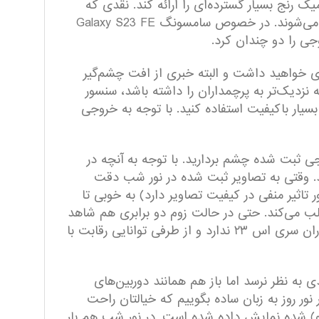
ک رنج بسیار گسترده‌ای را ارائه کند. نقدی که
پیش از این به برخی از محصولات سامسونگ وارد بود، این بود که رنگ‌ها با رنگ و لعاب اغراق شده نمایش داده می‌شوند. در خصوص سامسونگ Galaxy S23 FE
جی را دو چندان کرد.
سترده‌تری خواهید داشت و البته خبری از افت چشم‌گیر
 شده تا Galaxy S23 FE توانایی ارائه عملکردی هرچه نزدیک‌تر به پرچمداران را داشته باشد، سنسور
ره بسیار باکیفیت استفاده کنید. با توجه به خروجی
لتان نمی‌آید از تصاویر خروجی ثبت شده چشم بردارید. با توجه به آنچه در
د. وقتی به تصاویر ثبت شده در نور شب دقت
 تاثیر منفی در کیفیت تصاویر دارد) به خوبی تا
لب می‌کند. حتی در حالت زوم دو برابری هم شاهد
نمایش بسیار دقیق جزئیات هستیم و باید در این بخش بگوییم که سامسونگ Galaxy S23 FE چیزی کم از پرچمداران سری اس ۲۳ ندارد و از طرفی توانایی رقابت با
سنسور قدرتمندی به نظر نرسد اما باز هم همانند دوربین‌های
ر روز به زبان ساده بگوییم که خیالتان راحت
حو) شده نمایش داده شده است. در نور شب هم بار