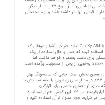
مشخصات سخت‌افزاری هم این گوشی به پردازنده اختصاصی اگزینوس ۲۲۰۰ سامسونگ مجهز شده و می‌توانیم بگوییم که با حضور این پردازنده، سامسونگ Galaxy
S23 FE به‌راحتی از پس اجرای بازی‌های سنگین و برنامه‌های کاربردی برمی‌آید. باتری ۴۵۰۰ میلی‌آمپر‌ساعت در کنار پشتیبانی از فناوری شارژ سریع ۲۵ وات، از دیگر
ران قیمتی ارزان‌تر داشته باشد و از مشخصاتی
بالاخره سامسونگ نسخه جدید FE خود را روانه بازار کرد. سامسونگ Galaxy S23 FE که در نگاه اول تفاوت خاصی با GalaXy A54 ندارد. طراحی آشنا و موفقی که
 فریم آلومینیومی برای این گوشی استفاده کرده که حس و حال استفاده از یک
فاده طولانی مدت کمی خستگی برای دست به‌همراه خواهد داشت اما
یم، در همین بخش است. جایی که سامسونگ بهتر
بود حاشیه کمتری را برای نمای رو‌به‌رویی در نظر می‌گرفت تا در نهایت با صفحه‌نمایش یکدست‌تری روبه‌رو می‌شدیم. ۸۳.۲ درصد از نمای رو‌به‌رویی را صفحه‌نمایش به
حی پرچمداران سری اس ۲۳ را شاهد هستیم. جایی که خبری از معماری خاصی برای قرار‌گیری
سنسور‌های دوربین نیست و چیدمان ستونی ساده و در عین حال جذابی در نظر گرفته شده است. همانند پرچمداران گران‌قیمت اس ۲۳، این گوشی هم از استاندارد
د که توانایی قرار‌گیری در عمق ۱.۵ متری آب و مدت زمان ۳۰ دقیقه را دارد. پس در شرایط جوی متنوع از آن استفاده کنید و