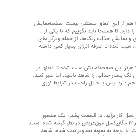
تا به امروز به همه ثابت شده است که سامسونگ در زمینه صفحه‌نمایش یکه‌تاز است و سامسونگ Galaxy S23 FE هم از این اتفاق مستثنی نیست. صفحه‌نمایش
 امولد ۲X که توانایی نمایش بسیار خوب ۴۰۳ پیکسل در هر اینچ را دارد. تا همینجا باید بگوییم که با یکی از
 و نمایش جذاب رنگ‌ها، از جمله ویژگی‌های
Dynamic  در کنار ارائه کیفیت بسیار مناسب، سبب شده تا صرفه انرژی بسیار کمی داشته
اما قطعا سامسونگ مشخصات قدرتمند دیگری را هم برای این صفحه‌نمایش در نظر گرفته است. نرخ بروزرسانی ۱۲۰ هرتز این صفحه‌نمایش سبب شده تا نه‌تنها در
ون لگ بسیار جذابی را شاهد باشید. اما صبر کنید،
 قدرتمند این جذاب تماشایی تمام نشده و باید بدانید که توانایی ارائه روشنایی ۱۴۵۰ نیت (nits) را هم دارد. پس با خیال راحت در شرایط نوری
 عمل کار بر‌آید. در قسمت پشتی یک سنسور
دروبین اصلی با رزولوشن ۵۰ مگاپیکسل در کنار سنسور ۸ مگاپیکسل تله‌فوتو با قابلیت زوم سه‌برابری اپتیکال و سنسور ۱۲ مگاپیکسل فوق‌عریض در نظر گرفته شده است.
. با توجه به نمونه تصاویر ثبت شده، شاهد