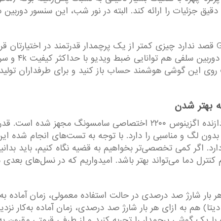
یق جزئیات را ارائه کند. البته در نور شب، این سنسور دوربین
در بخش فیلمبرداری هم سامسونگ Galaxy S23 FE قصد ندارد چیزی کمتر از یک پرچمدار قدرتمند
 روی این گوشی هوشمند حساب باز کنید و برای طرفداران تولید 
به بهتر شدن
در بخش مشخصات سخت‌افزاری این گوشی به پردازنده اگزینوس ۲۲۰۰ اختصاص
 بدون لگ و مناسبی را دارد. با توجه به تست‌های انجام شده ای
ارد. اگر کمی تخصصی‌تر بخواهیم به قضیه نگاه کنیم، باید بدان
ترل دما می‌تواند بهتر باشد. امیدواریم که در نسل‌های بعدی سا
ازای هر بار شارژ صد درصدی در حالت استفاده معمولی، زمان آماده به‌
تا) هم به ازای هر بار شارژ صد درصدی، زمان آماده به‌کار نزد