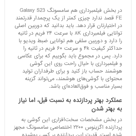
در بخش فیلمبرداری هم سامسونگ Galaxy S23
FE قصد ندارد چیزی کمتر از یک پرچمدار قدرتمند
در اختیارتان قرار دهد. باید بدانید که دوربین اصلی
توانایی فیلمبرداری ۸K با سرعت ۲۴ فریم در ثانیه
را دارد و دوربین سلفی هم توانایی ضبط ویدیو با
حداکثر کیفیت ۴k و سرعت ۶۰ فریم در ثانیه را
دارد. پس در مجموع باید بگوییم که برای عکاسی
و فیلمبرداری با خیال راحت روی این گوشی
هوشمند حساب باز کنید و برای طرفداران تولید
محتوای با گوشی‌های هوشمند، می‌تواند گزینه
بسیار مناسب و فوق‌العاده‌ای باشد.
عملکرد بهتر پردازنده به نسبت قبل، اما نیاز
به بهتر شدن
در بخش مشخصات سخت‌افزاری این گوشی به
پردازنده اگزینوس ۲۲۰۰ اختصاصی سامسونگ مجهز
شده است. قدرت این پردازنده بر کسی پوشیده