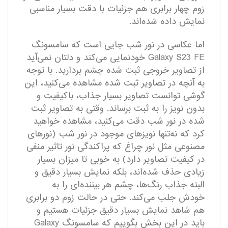
زوم چهار برابری هم جزئیات با دقت بسیار مناسبی
نمایش داده شده‌اند.
اما عکاسی در نور شب جایی است که سامسونگ
Galaxy S23 FE خودنمایی می‌کند و دلتان نمی‌آید
از تصاویر خروجی ثبت شده چشم بردارید. با توجه
به آنچه در تصاویر ثبت شده مشاهده می‌کنید، این
گوشی توانست تصاویر بسیار جذاب، با‌کیفیت و
بدون نویز را به ثبت برساند. وقتی به تصاویر ثبت
شده در نور شب دقت می‌کنید، مشاهده خواهید
کرد که نه‌تنها نویز‌های موجود در نور شب (نور‌های
مصنوعی مثل نور چراغ که پراکندگی نور تاثیر منفی
در کیفیت تصاویر دارد) به خوبی تا میزان بسیار
زیادی حذف شده‌اند، بلکه نمایش بسیار دقیق و
البته جذاب رنگ‌ها، چشم هر بیننده‌ای را به
خودش جلب می‌کند. حتی در حالت زوم دو برابری
هم شاهد نمایش بسیار دقیق جزئیات هستیم و
باید در این بخش بگوییم که سامسونگ Galaxy