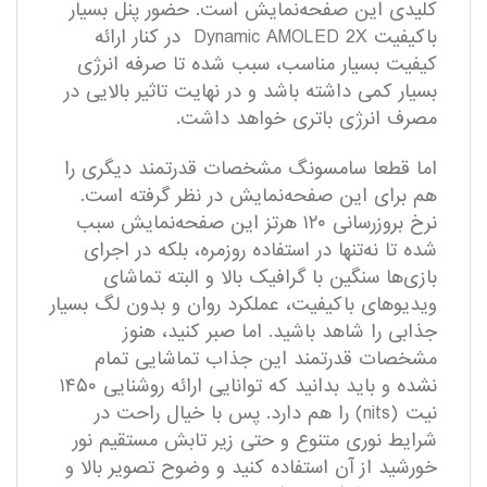
کلیدی این صفحه‌نمایش است. حضور پنل بسیار
با‌کیفیت Dynamic AMOLED 2X در کنار ارائه
کیفیت بسیار مناسب، سبب شده تا صرفه انرژی
بسیار کمی داشته باشد و در نهایت تاثیر بالایی در
مصرف انرژی باتری خواهد داشت.
اما قطعا سامسونگ مشخصات قدرتمند دیگری را
هم برای این صفحه‌نمایش در نظر گرفته است.
نرخ بروزرسانی ۱۲۰ هرتز این صفحه‌نمایش سبب
شده تا نه‌تنها در استفاده روزمره، بلکه در اجرای
بازی‌ها سنگین با گرافیک بالا و البته تماشای
ویدیو‌های با‌کیفیت، عملکرد روان و بدون لگ بسیار
جذابی را شاهد باشید. اما صبر کنید، هنوز
مشخصات قدرتمند این جذاب تماشایی تمام
نشده و باید بدانید که توانایی ارائه روشنایی ۱۴۵۰
نیت (nits) را هم دارد. پس با خیال راحت در
شرایط نوری متنوع و حتی زیر تابش مستقیم نور
خورشید از آن استفاده کنید و وضوح تصویر بالا و