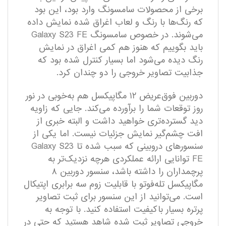
برخی از محصولات سامسونگ وارد بود، این بود
که رنگ‌ها با رنگ و لعاب اغراق شده نمایش داده
می‌شوند. در خصوص سامسونگ Galaxy S23 FE
باید بگوییم که هنوز هم کمی اغراق در نمایش
رنگ دیده می‌شود اما بسیار کنترل‌ شده بود که
جذابیت تصاویر خروجی را دو چندان کرد.
دوربین فوق‌عریض ۱۲ مگاپیکسل هم به‌خوبی در نور
روز توقعات شما را بر‌آورده می‌کند. جایی که زاویه
دید گسترده‌تری خواهید داشت و البته خبری از
افت چشم‌گیر نمایش جزئیات نیست. اما یکی از
سنسور‌های دروبینی که سبب شده تا Galaxy S23
FE توانایی ارائه عملکردی هرچه نزدیک‌تر به
پرچمداران را داشته باشد، سنسور دوربین ۸
مگاپیکسل تله‌فوتو با قابلیت زوم سه برابری اپتیکال
است. می‌توانید از این سنسور برای ثبت تصاویر
پرتره بسیار باکیفیت استفاده کنید. با توجه به
خروجی تصاویر ثبت شده شاهد هستید که حتی در