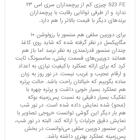
S23 FE چیزی کم از پرچمداران سری اس ۲۳
ندارد و از طرفی توانایی رقابت با پرچمداران
برند‌های دیگر با قیمت بالاتر را هم دارد.
برای دوربین سلفی هم سنسور با رزولوشن ۱۰
مگاپیکسل در نظر گرفته شده که شاید روی کاغذ
چندان سنسور قدرتمندی به نظر نرسد اما باز هم
همانند دوربین‌های قسمت پشتی، سامسونگ ثابت
کرد که برای ارائه عمکلرد با‌کیفیت نیازی به اعداد
و ارقام عجیب و غریب نیست. در نور روز به زبان
ساده بگوییم که خیالتان راحت باشد. حالت پرتره
هم عملکرد بسیار خوبی داشت و پرتره چهره با
تفکیک بسیار دقیقی به نسبت پس‌زمینه بوکه
(محو) شده نمایش داده شده است. در نور شب
هم بار دیگر این گوشی توانست خروجی تصاویر با
نمایش دقیق جزئیات را ارائه کند. البته در نور شب،
این سنسور دوربین سلفی می‌توانست در بخش
پس‌زمینه عملکرد بهتری داشته باشد.