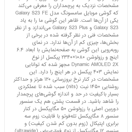
مشخصات نزدیک به پرچمداران را معرفی می‌کند
که گوشی موبایل سامسونگ مدل Galaxy S23 FE
یکی از آن‌ها است. ظاهر این گوشی ما را به یاد
Galaxy S23 و Galaxy S23 Plus می‌اندازد و از نظر
مشخصات فنی در نظر گرفته شده در برخی از
بخش‌ها، چیزی کم از آن‌ها ندارد. در نمای
روبه‌رویی این گوشی به صفحه‌نمایش با ابعاد ۶.۴
اینچ و رزولوشن ۱۰۸۰×۲۳۴۰ پیکسل از نوع
Dynamic AMOLED 2X مجهز شده که توانایی
نمایش ۴۰۳ پیکسل در هر اینچ را دارد. این
مشخصات در کنار نرخ بروزرسانی ۱۲۰ هرتز و حداکثر
روشنایی ۱۴۵۰ نیت (nits) سبب شده تا عملکردی
بسیار با‌کیفیت در حد و اندازه گوشی‌های پرچمدار
را شاهد باشید. در قسمت پشتی هم یک سنسور
دوربین اصلی با رزولوشن ۵۰ مگاپیکسل در کنار
سنسور ۸ مگاپیکسل تله‌فوتو با قابلیت زوم سه
برابری اپتیکال (زوم بدون کم شدن کیفیت) و
سنسور ۱۲ مگاپیکسل از نوع فوق‌عریض (ultrawide)