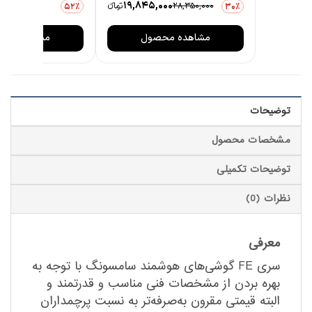
0
19,845,000
28,350,000
تومانءء
3,876,000
52٪
30٪
مشاهده محصول
مشاهده مح
توضیحات
مشخصات محصول
توضیحات تکمیلی
نظرات (0)
معرفی
سری FE گوشی‌های هوشمند سامسونگ با توجه به
بهره بردن از مشخصات فنی مناسب و قدرتمند و
البته قیمتی مقرون به‌صرفه‌تر به نسبت پرچمداران