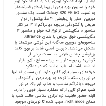
توانایی ارائه عملکرد بهتری را دارد که عملکرد بهتر
خود را مدیون بهره بردن از پردازنده‌ای قدرتمند‌تر
به نسبت Galaxy S20 FE 5G است. یک سنسور
دوربین اصلی با رزولوشن ۱۲ مگاپیکسل از نوع
عریض با گشودگی دریچه دیافراگم f/1.8 در کنار
سنسور ۸ مگاپیکسل از نوع تله فوتو و سنسور ۱۲
مگاپیکسلی فوق عریض یا همان ultrawide،
سنسور‌های دوربین سه‌گانه این گوشی هوشمند را
تشکیل می‌دهند. دوربین اصلی شاید بر روی کاغد
رزولوشن چندان بالایی به نسبت برخی از
گوشی‌های پرچمدار و میان‌رده سطح بالای بازار
نداشته باشد، اما باید بدانید که در عملکرد
حرف‌های بسیار برای گفتن دارد. این سنسور نه تنها
در نور روز، بلکه با توجه به بهره بردن از گشودگی
دریچه دیافراگم مناسب و جذب نور بالا، در نور
شب هم توانایی ارائه عملکرد بسیار خوبی را دارد.
البته حضور قابلیت نرم‌افزاری عکاسی حالت شب یا
همان night mode، سبب شده تا نویز‌های موجود