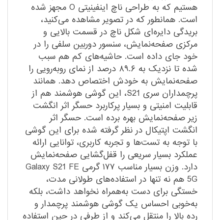
هستیم که به طراحی ناچ اینفینیتی O مجهز شده
است. همانطور که در تصویر مشاهده می‌کنید،
بریدگی دایره‌ای شکل ناچ در قسمت بالایی و
مرکزی صفحه‌نمایش، سنسور دوربین سلفی را در
خود جای داده است. حاشیه‌های کم هم سبب
شده تا نزدیک به ۸۹.۶ درصد از نمای رو‌به‌رویی را
صفحه‌نمایش به خودش اختصاص دهد. همانند
پرچمداران سری S21، این گوشی هوشمند هم از
قابلیت امنیتی و بسیار پرکاربرد حسگر اثر انگشت
زیر صفحه‌نمایش بهره برده است. حسگر اثر
انگشت اپتیکال در نظر گرفته شده برای این گوشی
با توجه به تست‌ها و تجربه کاربری، توانایی ارائه
عملکرد بسیار سریعی را قفل‌گشایی صفحه‌نمایش
دارد. وزن بسیار مناسب ۱۷۷ گرمی Galaxy S21 FE
5G هم نه تنها در استفاده‌های طولانی مدت،
خستگی برای دست به‌همراه نخواهد داشت، بلکه
به‌خوبی احساس یک گوشی هوشمند پرچمدار و
رده بالا را منتقل می‌کند و از طرفی در حین استفاده