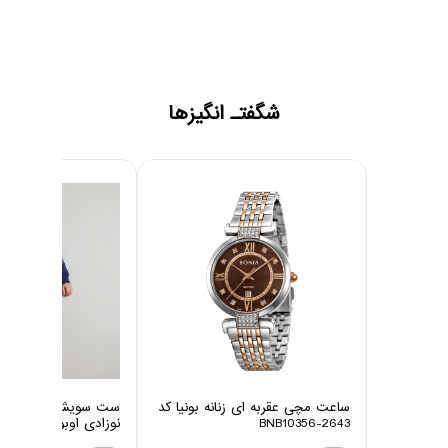
شگفتـ انگیزها
ساعت مچی عقربه ای زنانه بونیا کد
ست سویشرت و شلوار 
BNB10356-2643
نوزادی اوبوکو مدل کاج