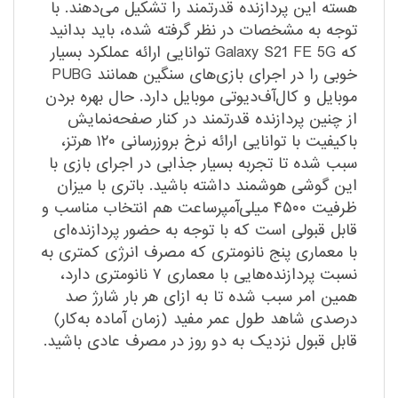
هسته این پردازنده قدرتمند را تشکیل می‌دهند. با
توجه به مشخصات در نظر گرفته شده، باید بدانید
که Galaxy S21 FE 5G توانایی ارائه عملکرد بسیار
خوبی را در اجرای بازی‌های سنگین همانند PUBG
موبایل و کال‌آف‌دیوتی‌ موبایل دارد. حال بهره بردن
از چنین پردازنده قدرتمند در کنار صفحه‌نمایش
با‌کیفیت با توانایی ارائه نرخ بروزرسانی ۱۲۰ هرتز،
سبب شده تا تجربه بسیار جذابی در اجرای بازی با
این گوشی هوشمند داشته باشید. باتری با میزان
ظرفیت ۴۵۰۰ میلی‌آمپر‌ساعت هم انتخاب مناسب و
قابل قبولی است که با توجه به حضور پردازنده‌ای
با معماری پنج نانومتری که مصرف انرژی کمتری به
نسبت پردازنده‌هایی با معماری ۷ نانومتری دارد،
همین امر سبب شده تا به ازای هر بار شارژ صد
درصدی شاهد طول عمر مفید (زمان آماده به‌کار)
قابل قبول نزدیک به دو روز در مصرف عادی باشید.