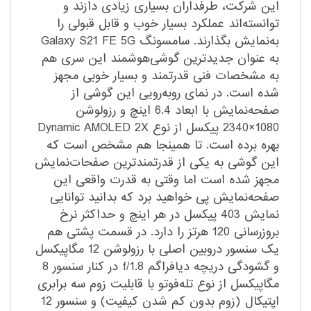
این شرکت، طرفداران بسیاری زیادی دازند و
توانسته‌اند عملکرد بسیار خوب و قابل قبولی را
به‌نمایش بگذارند. سامسونگ Galaxy S21 FE 5G
به عنوان جدید‌ترین گوشی‌هوشمند این سری هم
به مشخصات فنی قدرتمند و بسیار خوبی مجهز
شده است. در نمای رو‌به‌رویی این گوشی از
صفحه‌نمایش با ابعاد 6.4 اینچ و رزولوشن
1080×2340 پیکسل از نوع Dynamic AMOLED 2X
بهره برده است. تا همینجا هم مشخص است که
این گوشی به یکی از قدرتمند‌ترین صفحات‌نمایش
مجهز شده است اما وقتی به قدرت واقعی این
صفحه‌نمایش پی‌ خواهید برد که بدانید توانایی
نمایش 403 پیکسل در هر اینچ و حداکثر نرخ
بروزرسانی 120 هرتز را دارد. در قسمت پشتی هم
یک سنسور دروبین اصلی با رزولوشن 12 مگاپیکسل
و گشودگی دریچه دیافراگم f/1.8 در کنار سنسور 8
مگاپیکسل از نوع تله‌فوتو با قابلیت زوم سه برابری
اپتیکال (زوم بدون کم شدن کیفیت) و سنسور 12