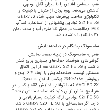
هم، احساس افتادن را تا میزان قابل توجهی
کاهش می‌دهد. بهره بردن از متریال با‌کیفیت و
تکنولوژی ساخت پیشرفته سبب شده تا، Galaxy
S21 FE 5G توانایی پشتیبانی از استاندارد ضد‌آب
IP68 (مقاومت در عمق ۱.۵ متری آب و مدت زمان
۳۰ دقیقه) را داشته باشد.
سامسونگ پیشگام در صفحه‌نمایش
همواره سامسونگ در زمینه صفحه‌نمایش
گوشی‌های هوشمند حرف‌های بسیاری برای گفتن
داشت و Galaxy S21 FE 5G هم از این اتفاق
مستثنی نیست. صفحه‌نمایش با ابعاد ۶.۴ اینچ و
رزولوشن ۱۰۸۰×2340 پیکسل از نوع Dynamic
AMOLED 2X که با توانایی نمایش 403 پیکسل در
هر اینچ، نشان از آن دارد که صفحه‌نمایش Galaxy
S21 FE 5G توانایی ارائه کیفیت بسیار بالایی را
دارد. اگر مقایسه‌ای با Galaxy S20 FE 5G داشته
باشیم در این بخش، باید بدانید که Galaxy S21