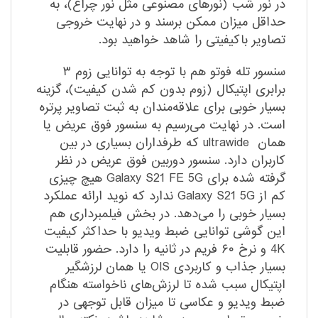
در نور شب (نور‌های مصنوعی مثل نور چراغ)، به
حداقل میزان ممکن برسند و در نهایت خروجی
تصاویر با‌کیفیتی را شاهد خواهید بود.
سنسور تله فوتو هم با توجه به توانایی زوم ۳
برابری اپتیکال (زوم بدون کم شدن کیفیت)، گزینه
بسیار خوبی برای علاقه‌مندان به ثبت تصاویر پرتره
است. در نهایت می‌رسیم به سنسور فوق عریض یا
همان ultrawide که طرفداران بسیاری در بین
کاربران دارد. سنسور دوربین فوق عریض در نظر
گرفته شده برای Galaxy S21 FE 5G هیچ چیزی
کم از Galaxy S21 5G ندارد که نوید ارائه عملکرد
بسیار خوبی را می‌دهد. در بخش فیلمبرداری هم
این گوشی توانایی ضبط ویدیو با حداکثر کیفیت
4K و نرخ ۶۰ فریم در ثانیه را دارد. حضور قابلیت
بسیار جذاب و کاربردی OIS یا همان لرزشگیر
اپتیکال سبب شده تا لرزش‌های ناخواسته هنگام
ضبط ویدیو و عکاسی تا میزان قابل توجهی در