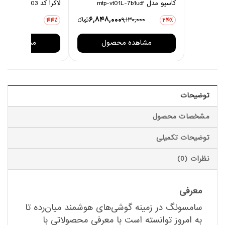
کاسیو مدل mtp-vt01L-7b1udf
لاکرا کد 1003 مجموعه 6 عددی
0
6,848,000
9,130,000
تومانءء
3,806,000
44٪
24٪
مشاهده محصول
مشاهده مح
توضیحات
مشخصات محصول
توضیحات تکمیلی
نظرات (0)
معرفی
سامسونگ در زمینه گوشی‌های هوشمند میان‌رده تا
به امروز توانسته است با معرفی محصولاتی با