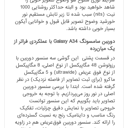
شرایط نوری متنوع هو وضوح تصویر خوبی را
شاهد خواهید بود و البته حداکثر روشنایی 1000
نیت (nits) سبب شده تا زیر تابش مستقیم نور
خورشید وضوح تصویر قابل قبول و خوانایی آیکون
بسیار خوبی داشته باشد.
دورببن سامسونگ Galaxy A34 با عملکردی فراتر از
یک میان‌رده
در قسمت پشتی این گوشی سه سنسور دوربین با
رزولوشن 48 مگاپیکسل از نوع اصلی، 8 مگاپیکسل
از نوع فوق عریض (ultrawide) و 5 مگاپیکسل
ماکرو (برای ثبت تصاویر از فاصله نزدیک) در نظر
گرفته شده است. ابتدا با بررسی سنسور دوربین
اصلی در نور روز می‌پردازیم. با توجه به خروجی
تصاویر باید بگوییم که این سنسور توانست
خروجی تصاویر با نمایش دقیق چزئیات، تفکیک
رنگ مناسب و داینامیک رنج به نسبت گسترده‌ای
را ارائه کند. سنسور دوربین فوق‌عریض هم در زاویه