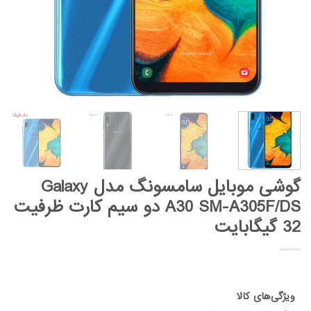
گوشی موبایل سامسونگ مدل Galaxy
A30 SM-A305F/DS دو سیم کارت ظرفیت
32 گیگابایت