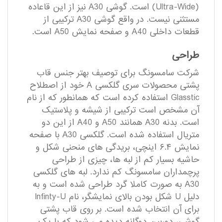
(Ultra-Wide) است. گوشی A30 نیز از این قاعاده
مستثنی نیست. در واقع گوشی A30 ترکیبی از
قطعات داخلی A40 و صفحه نمایش A50 است.
طراحی
شرکت سامسونگ برای توصیف بهتر جنس قاب
پشتی محصولات سری گلکسی A خود از اصطلاح
Glasstic استفاده کرده است که همانطور که از نام
آن مشخص است ترکیبی از شیشه و پلاستیک
است. بدنه A30 همانند A50 و A40 از این دو
متریال استفاده شده است. گلکسی A30 با صفحه
نمایش ۶.۴ اینچی، بریدگی های منحنی شکل و
حاشیه بسیار کم از لبه ها، چیزی از طراحی
پرچمداران سامسونگ کم ندارد. لبه های گلکسی
A30 به صورت کاملا گرد طراحی شده است و به
دلیل U شکل بودن بالای نمایشگر، نام Infinty-U
برای آن انتخاب شده است. بر روی قاب پشتی
گوشی، دوربین دوگانه دیده می شود که با یک