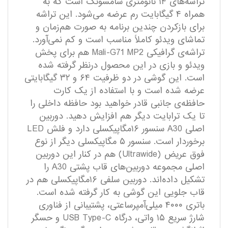
تراشه‌های ۱۴ نانومتری سامسونگ است که به
همراه ۴ گیگابایت رم عرضه می‌شود. این تراشه
برای بازکردن چندین برنامه به صورت هم‌زمان و
تماشای ویدئو کاملاً مناسب است و کم نمی‌آورد.
تراشه‌ی گرافیکی Mali-G71 MP2 هم برای پخش
ویدئو و بازی در این محصول درنظر گرفته شده
است. این گوشی در دو ظرفیت ۶۴ و ۳۲ گیگابایتی
عرضه شده است و با استفاده از یک کارت
حافظه‌ی جانبی قادر خواهید بود حافظه داخلی را
تا یک ترابایت دیگر هم افزایش دهید. دوربین
اصلی A30 سنسور ۱۶مگاپیکسلی دارد و فلش LED
برخوردار است. سنسور ۵ مگاپیکسلی دیگر از نوع
فوق عریض (Ultrawide) هم در کنار این دوربین
اصلی مجموعه دوربین‌های قاب پشتی A30 را
تشکیل داده‌اند. دوربین سلفی ۱۶مگاپیکسلی هم در
قاب جلویی این گوشی به کار گرفته شده است.
باتری ۴۰۰۰ میلی‌آمپرساعتی، پشتیبانی از فناوری
شارژ سریع ۱۵ واتی، درگاه USB Type-C و حسگر