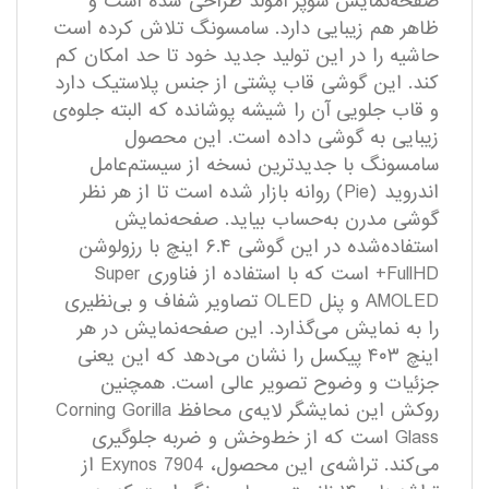
صفحه‌نمایش سوپر آمولد طراحی شده است و
ظاهر هم زیبایی دارد. سامسونگ تلاش کرده است
حاشیه را در این تولید جدید خود تا حد امکان کم
کند. این گوشی قاب پشتی از جنس پلاستیک دارد
و قاب جلویی آن را شیشه پوشانده که البته جلوه‌ی
زیبایی به گوشی داده است. این محصول
سامسونگ با جدیدترین نسخه از سیستم‌عامل
اندروید (Pie) روانه بازار شده است تا از هر نظر
گوشی مدرن به‌حساب بیاید. صفحه‌نمایش
استفاده‌شده در این گوشی ۶.۴ اینچ با رزولوشن
FullHD+ است که با استفاده از فناوری Super
AMOLED و پنل OLED تصاویر شفاف و بی‌نظیری
را به نمایش می‌گذارد. این صفحه‌نمایش در هر
اینچ ۴۰۳ پیکسل را نشان می‌دهد که این یعنی
جزئیات و وضوح تصویر عالی است. همچنین
روکش این نمایشگر لایه‌ی محافظ Corning Gorilla
Glass است که از خط‌وخش و ضربه جلوگیری
می‌کند. تراشه‌ی این محصول، Exynos 7904 از