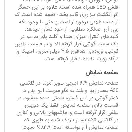
فلش LED همراه شده است. علاوه بر این حسگر
اثر انگشت نیز روی قاب پشتی تعبیه شده است که
از دقت بالایی برخوردار است و حتی با وجود لکه
روی آن، عملکرد مطلوبی از خود نشان می‎دهد.
کلیدهای کنترل میزان صدا و کلید پاور هر دو در
یک سمت گوشی قرار گرفته ‎اند و در قسمت پایین
گوشی، وروددی هدفون ۳.۵ میلی متری، اسپیکر و
درگاه پورت USB-C قرار گرفته است.
صفحه نمایش
صفحه نمایش ۶.۴ اینچی سوپر آمولد در گلکسی
A30 بسیار زیبا و بلند به نظر می‎رسد. این پنل در
کمتر گوشی در این گستره قیمتی دیده می‎شود. در
قسمت بالای صفحه نمایش فقط یک دوربین
سلفی قرار گرفته است و حاشیه‎های بالایی و کناری
در گلکسی A30 بسیار باریک شده به طوری که
صفحه نمایش آن توانسته است ۸۴.۹% نسبت