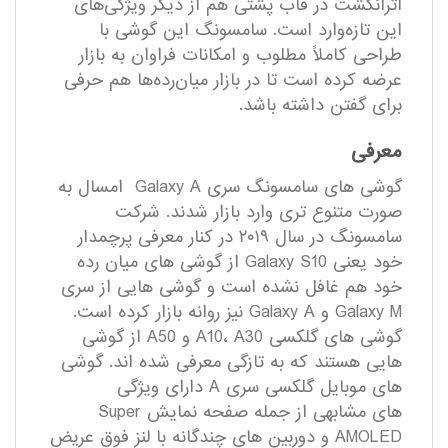
اثرانگشت در قاب پشتی هم از دیگر ویژگی‌های
این تازه‌وارد است. سامسونگ این گوشی با
طراحی کاملاً مطلوب و امکانات فراوان به بازار
عرضه کرده است تا در بازار میان‌رده‌ها هم حرفی
برای گفتن داشته باشد.
معرفی
گوشی های سامسونگ سری Galaxy A امسال به
صورت متنوع ‎تری وارد بازار شدند. شرکت
سامسونگ در سال ۲۰۱۹ در کنار معرفی پرچم‎دار
خود یعنی Galaxy S10 از گوشی های میان ‎رده
خود هم غافل نشده است و گوشی هایی از سری
Galaxy M و Galaxy A نیز روانه بازار کرده است.
گوشی های گلکسی A10، A30 و A50 از گوشی
هایی هستند که به تازگی معرفی شده اند. گوشی
های موبایل گلکسی سری A دارای ویژگی
های مشابهی از جمله صفحه نمایش Super
AMOLED و دوربین های چندگانه‏ با لنز فوق عریض