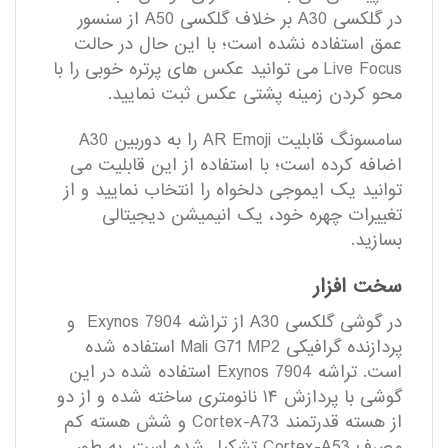
در گلکسی A30 بر خلاف گلکسی A50 از سنسور
عمق استفاده نشده است؛ با این حال در حالت
Live Focus می توانید عکس های پرتره خوبی را با
محو کردن زمینه پشتی عکس ثبت نمایید.
سامسونگ قابلیت AR Emoji را به دوربین A30
اضافه کرده است؛ با استفاده از این قابلیت می
‎توانید یک ایموجی دلخواه را انتخاب نمایید و از
تغییرات چهره خود، یک انیمیشن دیجیتالی
بسازید.
سخت افزار
در گوشی گلکسی A30 از تراشه Exynos 7904 و
پردازنده گرافیکی Mali G71 MP2 استفاده شده
است. تراشه Exynos 7904 استفاده شده در این
گوشی با پردازش ۱۴ نانومتری ساخته شده و از دو
از هسته قدرتمند Cortex-A73 و شش هسته کم
مصرف Cortex-A53 تشکیل شده است. به طور