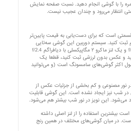
د کارهای روزمره را با گوشی انجام دهید. نسبت صفحه نمایش
سمتی است که برای دست‌یابی به قیمت پایین‌تر
عکس‌های باکیفیتی هم ثبت کنید. سیستم دوربین این گوشی سه‌تایی
است که از لنز اصلی ۵۰ مگاپیکسلی با گشودگی دریچه دیافراگم f/1.8، لنز فوق عریض ۵ مگاپیکسلی با دیافراگم f/2.2 و یک لنز ماکرو ۲ مگاپیکسلی با دیافراگم f/2.4
نید و عکس بدون لرزشی ثبت کنید، قطعا یک
ول اکثر گوشی‌های سامسونگ است (و می‌توانید
ر نور مصنوعی و کم بخشی از جزئیات عکس از
ر شب نیز ایجاد نشده است. این گوشی قابلیت
 است بیشترین استفاده را از لنز اصلی داشته
است. در میان گوشی‌های مختلف در همین رنج