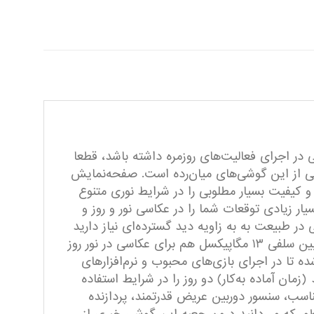
ی در اجرای فعالیت‌های روزمره داشته باشد، قطعا
 انتخاب بسیار خوبی در بین گوشی‌های سری A شرکت سامسونگ داشته باشید. سامسونگ Galaxy A14 یکی از این گوشی‌های میان‌رده است. صفحه‌نمایش
، توانایی نمایش دقیق رنگ‌ها و کیفیت بسیار مطلوبی را در شرایط نوری متنوع
گوشی، به خوبی تا میزان بسیار زیادی توقعات شما را در عکاسی نور و روز و
ین ۵ مگاپیکسل فوق عریض هم برای عکاسی در طبیعت به به زاویه دید گسترده‌ای نیاز دارید
بسیار مناسب است و سنسور ۲ مگاپیکسل ماکرو هم برای ثبت تصاویر از فاصله نزدیک در نظر گرفته شده است. دوربین سلفی ۱۳ مگاپیکسل هم برای عکاسی در نور روز
تا در اجرای بازی‌های محبوب و نرم‌افزار‌های
ی، طول عمر مفید (زمان آماده به‌کار) دو روز را در شرایط استفاده
ناسب، سنسور دوربین عریض قدرتمند، پردازنده