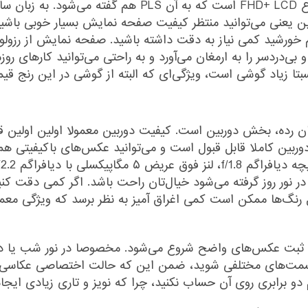
صفحه نمایش ۶.۶ اینچی گوشی گلکسی A14 از نوع FHD+ LCD 
فیت بهتری دارد. این یعنی می‌توانید منتظر کیفیت صفحه نمایش بسیار خوب
م خورشید کمی نیاز به دقت داشته باشید. صفحه نمایش از رزول
هرتزی، عملکردی روان و بی‌دردسر را به ارمغان می‌آورد و به راحتی می‌توانی
ن رده، بخش دوربین است. کیفیت دوربین معمولا اولین اولین ق
ا می‌شود، اما بگذارید بگوییم که در گوشی A14 دوربین کاملا قابل قبول است و می‌توانید 
ر نور روز گرفته می‌شود خیال‌تان راحت باشد. اگر کمی دقت ک
رنگ‌ها ممکن است کمی اغراق آمیز به نظر برسد که ویژگی معم
ای ثبت عکس‌های واضح شروع می‌شود. مخصوصا در نور شب یا د
مت‌های مختلفی شوید، ضمن این که حالت اختصاصی عکاسی د