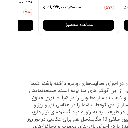
7756 مجموعه 3 عددی
1,222,000
انءء
2,870,000
تومانءء
57٪
55٪
مشاهده محصول
مشاهده
ی در اجرای فعالیت‌های روزمره داشته باشد، قطعا
 انتخاب بسیار خوبی در بین گوشی‌های سری A شرکت سامسونگ داشته باشید. سامسونگ Galaxy A14 یکی از این گوشی‌های میان‌رده است. صفحه‌نمایش
، توانایی نمایش دقیق رنگ‌ها و کیفیت بسیار مطلوبی را در شرایط نوری متنوع
گوشی، به خوبی تا میزان بسیار زیادی توقعات شما را در عکاسی نور و روز و
ن 5 مگاپیکسل فوق عریض هم برای عکاسی در طبیعت به به زاویه دید گسترده‌ای نیاز دارید
بسیار مناسب است و سنسور 2 مگاپیکسل ماکرو هم برای ثبت تصاویر از فاصله نزدیک در نظر گرفته شده است. دوربین سلفی 13 مگاپیکسل هم برای عکاسی در نور روز
تا در اجرای بازی‌های محبوب و نرم‌افزار‌های