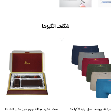
شگفتـ انگیزها
دانه چیندکا مدل پنبه لاکرا کد
ست هدیه مردانه چرم بارز مدل DS3.Q