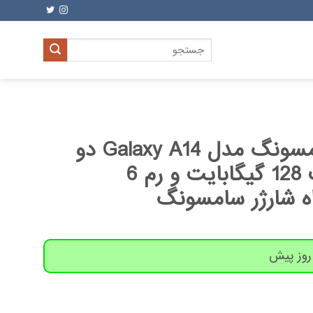
جستجو
برای:
گوشی موبایل سامسونگ مدل Galaxy A14 دو
سیم کارت ظرفیت 128 گیگابایت و رم 6
اه شارژر سامسونگ