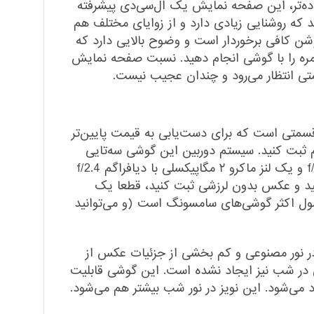
است که به آن PLS هم گفته می‌شود. به زبان ساده‌تر،‌ این صفحه نمایش یک ال‌سی‌دی پیشرفته
ی باشید که روشنایی زیادی دارد و از زوایای مختلف هم
وشن کافی برخوردار است و وضوح بالایی دارد که
د کارهای روزمره را با گوشی انجام دهید. نسبت صفحه نمایش
سمتی است که برای دست‌یابی به قیمت پایین‌تر
عکس‌های باکیفیتی هم ثبت کنید. سیستم دوربین این گوشی سه‌تایی
است که از لنز اصلی ۵۰ مگاپیکسلی با گشودگی دریچه دیافراگم f/1.8، لنز فوق عریض ۵ مگاپیکسلی با دیافراگم f/2.2 و یک لنز ماکرو ۲ مگاپیکسلی با دیافراگم f/2.4
نید و عکس بدون لرزشی ثبت کنید، قطعا یک
ول اکثر گوشی‌های سامسونگ است (و می‌توانید
ر نور مصنوعی و کم بخشی از جزئیات عکس از
ر شب نیز ایجاد نشده است. این گوشی قابلیت