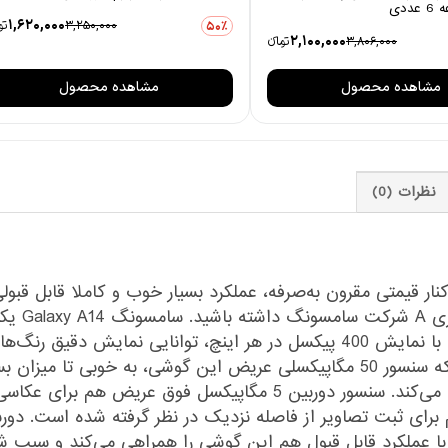
1,620,000
3,250,000
توم
50٪
2,100,000
3,806,000
تومانءء
مشاهده محصول
مشاهده محصول
نظرات (0)
کنار قیمتی مقرون به‌صرفه، عملکرد بسیار خوب و کاملا قابل قبول
می‌توانید
6.6 اینچ و رزولوشن 1080×2408 پیکسل این گوشی با نمایش 400 پیکسل در هر اینچ
دارد. در بخش سنسور‌های دوربین هم باید بگوییم که سنسور 50 مگاپیکسلی عریض این 
حتی نور شب در جایگاه یک گوشی میان‌رده بر‌آورده می‌کند. سنسور دوربی
ا عملکرد قابل قبول هم این گوشی را همراهی می‌کند و سبب شده 