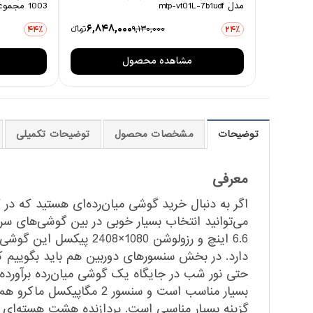
مدل mtp-vt01L-7b1udf
1003 مجموعه 6 عددی
6,848,000
9,130,000
تومانءء
44٪
24٪
مشاهده محصول
توضیحات
مشخصات محصول
توضیحات تکمیلی
معرفی
اگر به دنبال خرید گوشی‌ میان‌رده‌ای هستید که در 
گزینه بسیار مناسبی است. پردازنده هشت هسته‌ای ب