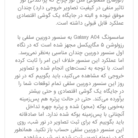
(نور‌های مصنوعی مثل نور چراغ که پراکندگی نور
تاثیر منفی در کیفیت تصاویر خروجی دارد) چندان
موفق نبوده و البته در جایگاه یک گوشی اقتصادی
عملکرد قابل قبولی داشته است.
سامسونگ Galaxy A04 به سنسور دوربین سلفی با
رزولوشن ۵ مگاپیکسل مجهز شده است که در نگاه
اول سنسور دوربین چندان مناسبی به‌نظر نمی‌رسد.
اما عملکرد این سنسور خلاف این امر را ثابت کرده
است. با توجه به تست‌های انجام شده و تصاویر
خروجی که مشاهده می‌کنید، باید بگوییم که در نور
روز این سنسور دوربین سلفی تمام توقعات شما را
در جایگاه یک گوشی اقتصادی و حتی بیشتر
بر‌آورده می‌کند. حتی در حالت پرتره هم پس‌زمینه
به‌خوبی بوکه (محو) شده و پرتره چهره تداخل
آنچنانی با پس‌زمینه بوکه شده ندارد. اما صادقانه
باید بگوییم که برای ثبت تصاویر در نور شب، روی
این سنسور دوربین سلفی حساب باز نکنید. همانطور
که در نمونه تصویر ثبت شده نور شب مشاهده