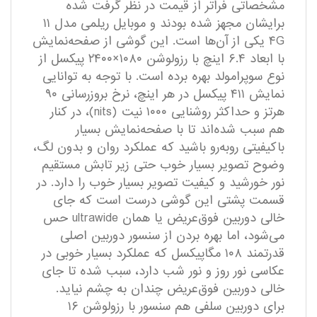
مشخصاتی فراتر از قیمت در نظر گرفت شده
برایشان مجهز شده بودند و موبایل ریلمی مدل ۱۱
۴G یکی از آن‌ها است. این گوشی از صفحه‌نمایش
با ابعاد ۶.۴ اینچ با رزولوشن ۱۰۸۰×۲۴۰۰ پیکسل از
نوع سوپرامولد بهره برده است. با توجه به توانایی
نمایش ۴۱۱ پیکسل در هر اینچ، نرخ بروزرسانی ۹۰
هرتز و حداکثر روشنایی ۱۰۰۰ نیت (nits)، در کنار
هم سبب شده‌اند تا با صفحه‌نمایش بسیار
با‌کیفیتی روبه‌رو باشید که عملکرد روان و بدون لگ،
وضوح تصویر بسیار خوب حتی زیر تابش مستقیم
نور خورشید و کیفیت تصویر بسیار خوب را دارد. در
قسمت پشتی این گوشی درست است که جای
خالی دوربین فوق‌عریض یا همان ultrawide حس
می‌شود، اما بهره بردن از سنسور دوربین اصلی
قدرتمند ۱۰۸ مگاپیکسل که عملکرد بسیار خوبی در
عکاسی نور روز و نور شب دارد، سبب شده تا جای
خالی دوربین فوق‌عریض چندان به چشم نیاید.
برای دوربین سلفی هم سنسور با رزولوشن ۱۶