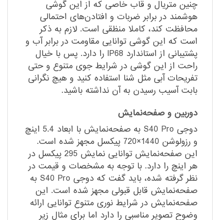
چنین متریال و قاب خاصی که از این گوشی
هوشمند در برابر ضربات و افتادن‌های احتمالی
محافظت کند، کاملا منظقی است. لازم به ذکر
است که این گوشی توانایی مقاومت در برابر آب و
پشتیبانی از استاندارد IP68 را دارد. پس ‌با خیال
راحت از این گوشی در شرایط جوی متنوع و حتی
تفریحات آبی مثل شنا استفاده کنید و هیچ نگرانی
بابت آسیب رسیدن به آن نداشته باشید.
دوربین و صفحه‌نمایش
دوجی S40 Pro به صفحه‌نمایش با ابعاد 5.4 اینچ
و رزولوشن 1440×720 پیکسل مجهز شده است.
این صفحه‌نمایش توانایی نمایش 295 پیکسل در
هر اینچ را دارد. با توجه‌ به مشخصات و قیمت در
نظر گرفته شده، باید گفت که دوجی S40 Pro به
صفحه‌نمایش قابل قبولی مجهز شده است. این
صفحه‌نمایش در شرایط نوری متنوع توانایی ارائه
وضوح تصویر مناسبی را دارد اما برای مثال زیر