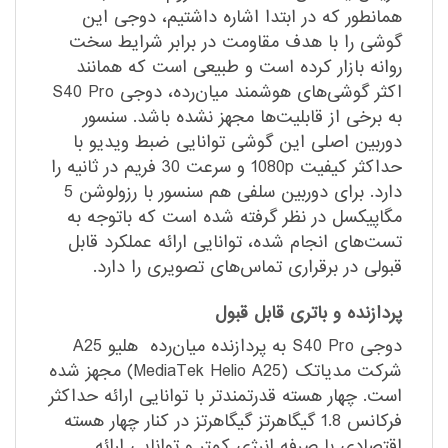
همانطور که در ابتدا اشاره داشتیم، دوجی این
گوشی را با هدف مقاومت در برابر شرایط سخت
روانه بازار کرده است و طبیعی است که همانند
اکثر گوشی‌های هوشمند میان‌رده، دوجی S40 Pro
به برخی از قابلیت‌ها مجهز نشده باشد. سنسور
دوربین اصلی این گوشی توانایی ضبط ویدیو با
حداکثر کیفیت 1080p‌ و سرعت 30 فریم در ثانیه را
دارد. برای دوربین سلفی هم سنسور با رزولوشن 5
مگاپیکسل در نظر گرفته شده است که با‌توجه به
تست‌های انجام شده، توانایی ارائه عملکرد قابل
قبولی در برقراری تماس‌های تصویری را دارد.
پردازنده و باتری قابل قبول
دوجی S40 Pro به پردازنده میان‌رده هلیو A25
شرکت مدیاتک (MediaTek Helio A25) مجهز شده
است. چهار هسته قدرتمند‌تر با توانایی ارائه حداکثر
فرکانس 1.8 گیگاهرتز گیگاهرتز در کنار چهار هسته
اقتصادی با صرفه انرژی کمتر و توانایی ارائه