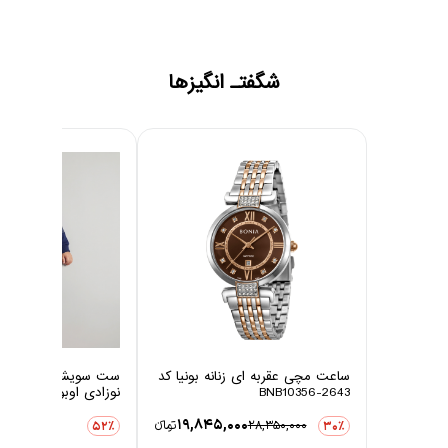
شگفتـ انگیزها
ساعت مچی عقربه ای زنانه بونیا کد
ست سویشرت و شلوار 
BNB10356-2643
نوزادی اوبوکو مدل کاج
0
19,845,000
28,350,000
تومانءء
3,876,000
52٪
30٪