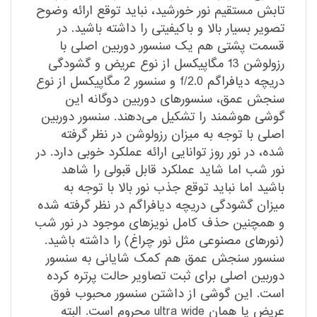
تابش مستقیم نور خورشید، نباید توقع ارائه وضوح
تصویر بسیار بالا و با‌کیفیتی را داشته باشید. در
قسمت پشتی هم یک سنسور دوربین اصلی با
رزولوشن 13 مگاپیکسل از نوع عریض و گشودگی
دریچه دیافراگم f/2.0 و سنسور 2 مگاپیکسل از نوع
سنجش عمق، سنسور‌های دوربین دو‌گانه این
گوشی هوشمند را تشکیل می‌دهند. سنسور دوربین
اصلی با توجه به میزان رزولوشن در نظر گرفته
شده، در نور روز توانایی ارائه عملکرد خوبی دارد. در
نور شب اما شاید عملکرد قابل قبولی را شاهد
باشید اما نباید توقع جذب نور بالا با توجه به
میزان گشودگی دریچه دیافراگم در نظر گرفته شده
و همچنین حذف کامل نویز‌های موجود در نور شب
(نور‌های مصنوعی مثل نور چراغ) را داشته باشید.
سنسور سنجش عمق هم کمک شایانی به سنسور
دوربین اصلی برای ثبت تصاویر حالت پرتره کرده
است. این گوشی از داشتن سنسور محبوب فوق
عریض یا همان ultra wide محروم است. البته