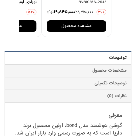
BNB10356-2643
نوزادی اوبوکو مدل کاج
0
19,845,000
28,350,000
تومانءء
3,876,000
52٪
30٪
مشاهده محصول
مشاهده مح
توضیحات
مشخصات محصول
توضیحات تکمیلی
نظرات (0)
معرفی
گوشی هوشمند مدل bond، اولین محصول برند
داریا است که به صورت رسمی وارد بازار ایران شد.