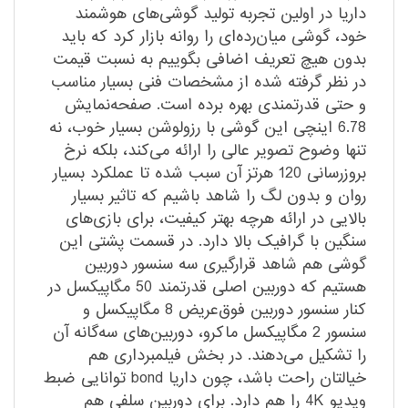
داریا در اولین تجربه تولید گوشی‌های هوشمند
خود، گوشی میان‌رده‌ای را روانه بازار کرد که باید
بدون هیچ تعریف اضافی بگوییم به نسبت قیمت
در نظر گرفته شده از مشخصات فنی بسیار مناسب
و حتی قدرتمندی بهره برده است. صفحه‌نمایش
6.78 اینچی این گوشی با رزولوشن بسیار خوب، نه
تنها وضوح تصویر عالی را ارائه می‌کند، بلکه نرخ
بروزرسانی 120 هرتز آن سبب شده تا عملکرد بسیار
روان و بدون لگ را شاهد باشیم که تاثیر بسیار
بالایی در ارائه هرچه بهتر کیفیت، برای بازی‌های
سنگین با گرافیک بالا دارد. در قسمت پشتی این
گوشی هم شاهد قرارگیری سه سنسور دوربین
هستیم که دوربین اصلی قدرتمند 50 مگاپیکسل در
کنار سنسور دوربین فوق‌عریض 8 مگاپیکسل و
سنسور 2 مگاپیکسل ماکرو، دوربین‌های سه‌گانه آن
را تشکیل می‌دهند. در بخش فیلمبرداری هم
خیالتان راحت باشد، چون داریا bond توانایی ضبط
ویدیو 4K را هم دارد. برای دوربین سلفی هم