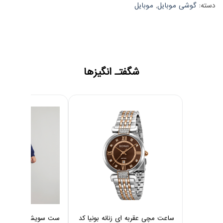
دسته:
گوشی موبایل
,
موبایل
شگفتـ انگیزها
ساعت مچی عقربه ای زنانه بونیا کد
ست سویشرت و شلوار 