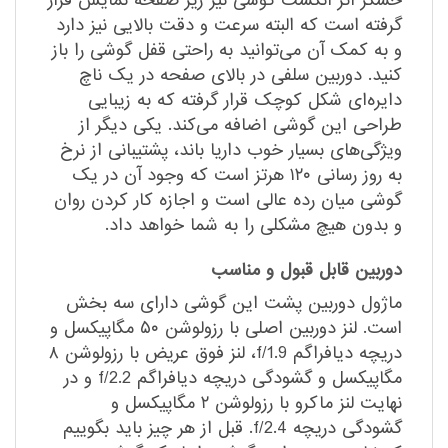
حسگر اثر انگشت گوشی نیز زیر صفحه نمایش قرار
گرفته است که البته سرعت و دقت بالایی نیز دارد
و به کمک آن می‌توانید به راحتی قفل گوشی را باز
کنید. دوربین سلفی در بالای صفحه در یک ناچ
دایره‌ای شکل کوچک قرار گرفته که به زیبایی
طراحی این گوشی اضافه می‌کند. یکی دیگر از
ویژگی‌های بسیار خوب داریا باند، پشتیبانی از نرخ
به روز رسانی ۱۲۰ هرتز است که وجود آن در یک
گوشی میان رده عالی است و اجازه کار کردن روان
و بدون هیچ مشکلی را به شما خواهد داد.
دوربین قابل قبول و مناسب
ماژول دوربین پشت این گوشی دارای سه بخش
است. لنز دوربین اصلی با رزولوشن ۵۰ مگاپیکسل و
دریچه دیافراگم f/1.9، لنز فوق عریض با رزولوشن ۸
مگاپیکسل و گشودگی دریچه دیافراگم f/2.2 و در
نهایت لنز ماکرو با رزولوشن ۲ مگاپیکسل و
گشودگی دریچه f/2.4. قبل از هر چیز باید بگوییم