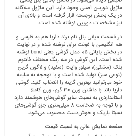
صیقلی دیده می‌شود. در بخش بالایی پنل پشتی
ماژول دوربین اصلی وجود دارد. این ماژول سه‌گانه
در یک بخش برجسته قرار گرفته است و بالای آن
نیز مشخصات دوربین نوشته شده است.
در قسمت میانی پنل نام برند داریا هم به فارسی و
هم انگلیسی با فونت براق نوشته شده و در نهایت
در بخش پایانی نام مدل گوشی یعنی bond نوشته
شده است. این گوشی در سه رنگ مختلف فانتوم
بلک (مشکی)،‌ سیلور وایت (سفید) و لاگون گرین
(نوعی سبز) تولید شده است و با توحجه به سلیقه
خود می‌توانید بهترین گزینه را انتخاب کنید. گوشی
داریا باند با داشتن وزن ۲۱۰ گرم، وزن کاملا
استانداردی به نسبت سایر گوشی‌های هوشمند دارد
و با توجه به ضخامت ۸ میلی‌متری جزو گوشی‌های
نسبتا باریک و خوش‌دست محسوب می‌شود.
صفحه نمایش عالی به نسبت قیمت