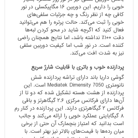
خوبی را داریم. این دوربین ۱۶ مگاپیکسلی در نور
کافی چه از نظر رنگ و چه جزئیات سلفی‌‌های
خوبی را ثبت می‌کند. حالت پرتره را هم می‌توانید
فعال کنید که اگرچه شاید در محو کردن لبه‌ها
دقت ۱۰۰٪ نداشته باشد، اما نتایج همچنان راضی
کننده است. در نور شب اما کیفیت دوربین سلفی
نیز به شدت افت می‌کند.
پردازنده خوب و باتری با قابلیت شارژ سریع
گوشی داریا باند دارای تراشه پردازنده شش
نانومتری Mediatek Dimensity 7050 است. این
پردازنده از هشت هسته تشکیل شده که دو تا از
آن‌ها دارای فرکانس مرکزی ۲.۶ گیگاهرتز و باقی
فرکانس ۲ گیگاهرتزی دارند. این پردازنده در کنار رم
۸ گیگابایتی عملکرد خوبی را ارائه می‌کند و جالب
است بدانید که امتیاز بنچمارک آن حتی از برخی
میان رده‌ها با قیمت‌های بالاتر نیز بهتر است. با