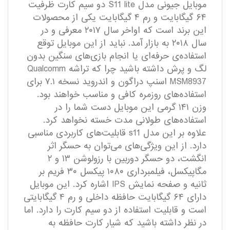
موبایل جیونی مدل S11 lite دو سیم کارت ظرفیت
۶۴ گیگابایت و رم ۴ گیگابایت یکی از محصولات
این برند است که اواخر سال ۲۰۱۷ معرفی و در
سال ۲۰۱۸ به بازار آمد. نباید از این موبایل توقع
استفاده‌ی حرفه‌ای یا انجام بازی‌های سنگین بدون
لگ و پرش داشته باشید چرا که تراشه Qualcomm
MSM8937 اسنپ دراگون و اندروید نسخه ۷.۱ برای
استفاده‌های روزمره کافی و مناسب خواهند بود.
وزن ۱۴۱ گرمی این موبایل دست شما را در
استفاده‌های طولانی مدت خسته نخواهد کرد.
علاوه بر این مدل s11 قابلیت‌های کاربردی مناسبی
دارد. از این ویژگی‌های می‌توان به حسگر اثر
انگشت، دو حسگر دوربین با رزولوشن ۱۳ و ۲
مگاپیکسل، فیلمبرداری ۱۰۸۰ پیکسل ۳۰ فریم بر
ثانیه و صفحه نمایش IPS اشاره کرد. این موبایل
دارای ۶۴ گیگابایت حافظه داخلی و رم ۴ گیگابایتی
است و قابلیت استفاده از دو سیم کارت را دارد. اما
در نظر داشته باشید که شیار کارت حافظه به