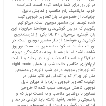
در نور روز برای شما فراهم کرده است. کنتراست
خوب، داینامیک رنج مناسب و نمایش دقیق
جزئیات، از خصوصیات بارز تصاویر خروجی ثبت
شده توسط این سنسور دوربین است. می‌توانیم
بگوییم که در بین گوشی‌های هوشمند میان‌رده این
بازه قیمتی، تی‌سی‌ال ۳۰ SE یکی از قدرتمند‌ترین
گوشی‌های هوشمند از نظر سنسور دوربین است. در
نور شب شاید عملکرد ضعیف‌تری به نسبت نور روز
شاهد باشید اما باز هم با توجه به گشودگی دریچه
دیافراگم مناسب که جذب نور بالایی دارد و قابلیت
نرم‌افزاری عکاسی حالت شب یا همان night mode
که نویز‌های موجود در نور شب (نور‌های مصنوعی
مثل نور چراغ که پراکندگی نور تاثیر منفی در
کیفیت تصاویر خروجی دارد) را تا میزان قابل
توجهی کاهش می‌دهد، سبب شده تا خروجی
تصاویر با روشنایی مناسب و به نسبت نویز کم و
با‌کیفیتی را شاهد باشید (البته باید توقعی در حد و
اندازه یک گوشی میان‌رده از سنسور‌های دوربین