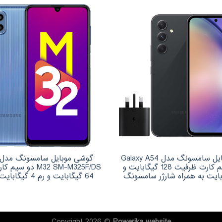
گوشی موبایل سامسونگ مدل Galaxy A54
5G دو سیم کارت ظرفیت 128 گیگابایت و
M32 SM-M325F/DS دو
64 گیگابایت و رم 4 گیگابایت – اکتیو
Copyright 2026 ©
Powerika
website