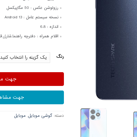
رزولوشن عکس :
50 مگاپیکسل
نسخه سیستم عامل :
Android 13
اندازه :
6.8
اقلام همراه :
دفترچه‌ راهنما,شارژر,ق
رنگ
جهت مشا
جهت مشاهد
دسته:
گوشی موبایل
,
موبایل