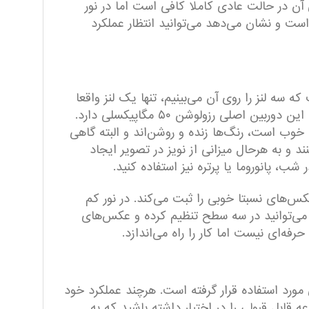
 آن در حالت عادی کاملا کافی است اما در نور
۹ هرتز پشتیبانی می‌شود که خبر خوبی است و نشان می‌دهد می‌‌توانید انتظار عملکرد
ل دوربین پشت که سه لنز را روی آن می‌بینیم، تنها یک لنز واقعا
کار می‌کند و ظاهرا دو مورد دیگر تزئینی هستند. البته سنسور تشخیص عمق نیز در این ماژول قرار دارد. در هر صورت این دوربین اصلی رزولوشن ۵۰ مگاپیکسلی دارد.
خوب است، رنگ‌ها زنده و روشن‌اند و البته گاهی
د و به هرحال میزانی از نویز در تصویر ایجاد
 پانوروما یا پرتره نیز استفاده کنید.
گذارد و عکس‌های نسبتا خوبی را ثبت می‌کند. در نور کم
وربین سلفی یک فلش LED هم قرار گرفته که نور آن را می‌توانید در سه سطح تنظیم کرده و عکس‌های
پرو از تراشه ۸ هسته‌ای مدیاتک Hellio G88 و با فرکانس پردازنده ۱.۸ تا ۲ گیگاهرتزی مورد استفاده قرار گرفته است. هرچند عملکرد خود
ازی ۹۰ هرتزی، سبب می‌شود در کل مجموعه قابل قبولی را در اختیار داشته باشید که به