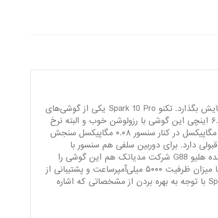
برند تکنو توانسته است در عرصه گوشی‌های هوشمند میان‌رده با معرفی محصولات با‌کیفیت، عملکردی خوبی را به‌نمایش بگذارد. تکنو Spark 10 Pro یکی از گوشی‌های
این شرکت است که به نسبت قیمت در نظر گرفته شده، از مشخصات فنی مناسبی بهره برده است. صفحه‌نمایش ۶.۸ اینچی این گوشی با رزولوشن خوب و البته نرخ
بروزرسانی ۹۰ هرتز، عملکرد روان و بدون لگ را ارائه می‌کند. در قسمت پشتی هم یک سنسور دوربین با رزولوشن ۵۰ مگاپیکسل در کنار سنسور ۰.۰۸ مگاپیکسل سنجش
ولی دارد. برای دوربین سلفی هم سنسور با
رزولوشن ۳۲ مگاپیکسل در نظر گرفته شده که باید بگوییم نیاز‌های شما را تا میزان بسیار زیادی بر‌آورده می‌کند. پردازنده هلیو G88 شرکت مدیاتک هم این گوشی را
همراهی می‌کند که در اجرای بازی‌های نه‌چندان سنگین و برنامه‌های کاربردی، عملکرد کاملا قابل قبولی دارد. باتری با میزان ظرفیت ۵۰۰۰ میلی‌آمپر‌ساعت و پشتیبانی از
فناوری شارژ سریع ۱۸ وات، از دیگر مشخصات در نظر گرفته شده برای این گوشی است. در مجموع تکنو Spark 10 Pro با توجه به بهره بردن از مشخصاتی که اشاره