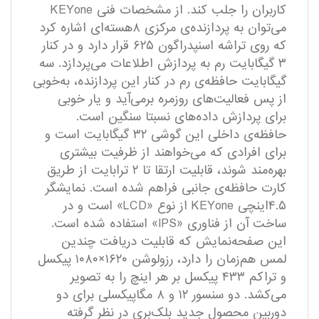
کاربران را جلب کند. از مشخصات فنی KEYone
می‌توان به پردازنده‌ی مرکزی ۸هسته‌ای اشاره کرد
که روی تراشه اسنپدراگون ۶۲۵ قرار دارد و در کنار
۳ گیگابایت رم به پردازش اطلاعات می‌پردازد. سه
گیگابایت حافظه‌ی رم در کنار این پردازنده، به‌خوبی
از پس فعالیت‌های روزمره برمی‌آید و یار خوبی
برای پردازش داده‌های نسبتا سنگین است.
حافظه‌ی داخلی این گوشی ۳۲ گیگابایت است و
برای افرادی که می‌خواهند از ظرفیت بیشتری
بهره‌مند شوند، قابلیت ارتقا تا ۲ ترابایت از طریق
کارت حافظه‌ی ‌جانبی فراهم شده است. نمایشگر
۴.۵اینچی KEYone از نوع «LCD» است و در
ساخت آن از فناوری «IPS» استفاده شده است.
این صفحه‌نمایش که قابلیت دریافت چندین
لمس هم‌زمان را دارد، رزولوشن ۱۶۲۰×۱۰۸۰ پیکسل
و تراکم ۴۳۳ پیکسل بر هر اینچ را به تصویر
می‌کشد. دو سنسور‌ ۱۲ و ۸ مگاپیکسلی برای دو
دوربین محصول جدید بلک‌بری در نظر گرفته