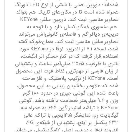
‌شده‌اند؛ دوربین اصلی با فلشی از نوع LED دورنگ
همراه شده است تا در مکان‌های تاریک هم بتواند
تصاویر مناسبی ثبت کند. دوربین سلفی KEYone
هم سنسوری ۸مگاپیکسلی دارد و با توجه به
دریچه‌ی دیافراگم و فاصله‌ی کانونی‌اش می‌تواند
تصاویر سلفی مناسبی ثبت کند. همان‌طورکه گفته
شده، نسخه ۷.۱ از اندروید نوقا در KEYone مورد
استفاده قرار گرفته که در کنار حسگر اثر انگشت،
باتری با ظرفیت ۳۵۰۵ میلی‌آمپر ساعت و پشتیبانی
از زبان فارسی از مهم‌ترین نقاط قوت این محصول
است. KEYone از ترکیب پلاستیک و فلز ساخته
شده که علاوه‌بر بخشیدن زیبایی به این محصول،
باعث شده این گوشی چیزی در حدود ۱۸۰ گرم
وزن و ۹.۴ میلی‌متر ضخامت داشته باشد. گوشی
KEYone با تراشه‌ اسنپدراگون ۶۲۵ به همراه سه
گیگابایت رم، نمایشگر ۴.۵اینچی با تراکم عالی
۴۳۳ پیکسل بر اینچ، پشتیبانی از شبکه‌ی ۴G،
اندروید نوقا و دوربین اصلی ۱۲مگاپیکسلی می‌تواند