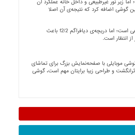
 بسیار خوب و روشن و شفاف است؛ اما زیر نور غیرطبیعی و داخل خانه عملکرد آن
ه‌ی دیافراگم f2/2، نویز را هم باید به تصاویر این گوشی اضافه کرد که نتیجه‌ی آن اصلا
مورد دیگری که در مشخصات بخش دوربین مهم به نظر می‌رسد، استفاده از سنسوری 13مگاپیکسلی برای دوربین سلفی است؛ اما دریچه‌ی دیافراگم f2/2 باعث
ز انتظار است.
ره کارآمد باشد. اگر گوشی موبایلی با صفحه‌نمایش بزرگ برای تماشای
ر قدرتمند با چهار گیگابایت رم، دوربین اصلی 20مگاپیکسلی، حسگر اثرانگشت و طراحی زیبا برایتان مهم است، گوشی