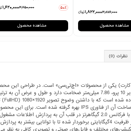
1,620,000
3,250,000
توم
50٪
1,822,000
3,876,000
تومانءء
مشاهده محصول
مشاهده محصول
نظرات (0)
Desire 1» (دیزایر 10 پرو دو سیم کارت) یکی از محصولات «اچ‌تی‌سی» است. در ط
است و یار همیشگی پردازنده، یعنی حافظه‌ی رم، از ظرفیت 4گیگابایتی برخوردار شده 
پلیکیشن‌های مختلف و فایل‌های صوتی و تصویری کافی به نظر می‌