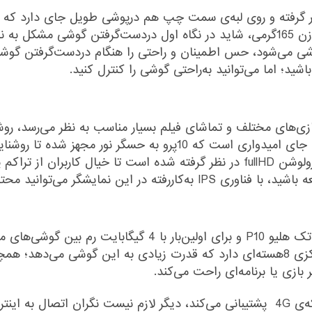
ی قرار گرفته و روی لبه‌ی سمت چپ هم درپوشی طویل جای دارد که ز
شی می‌شود، حس اطمینان و راحتی را هنگام دردست‌گرفتن گوشی ا
ید؛ اما می‌توانید به‌راحتی گوشی را کنترل کنید.
5اینچی از نوع LCD برای انجام بازی‌های مختلف و تماشای فیلم بسیار مناسب به نظ
نور‌های شدید و مستقیم بازده‌ی خوبی داشته باشد. جای امیدواری است
برخلاف نسخه‌ی لایف‌استایل برای نمایشگر 10پرو رزولوشن fullHD در نظر گرفته شده 
ات را از هر زاویه‌ای به‌راحتی مشاهده کنید.
دیزایر10پرو با داشتن تراشه‌ی قدرتمند 64بیتی مدیاتک هلیو P10 و 
با توجه به اینکه دیزایر 10پرو از دو سیم‌کارت و شبکه‌ی 4G پشتیبانی می‌کند، دیگر ل