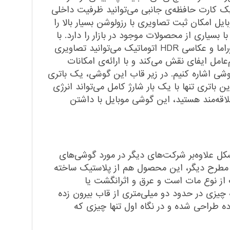
گرفته است؛ بنابراین با استفاده از یک کارت حافظه‌ی جانبی می‌توانید ظرفیت داخلی
سلی در دوربین اصلی این گوشی موبایل امکان ثبت تصاویری با رزولوشن بسیار بالا را
پیکسلی مجهز شده که توانایی رقابت با بسیاری از محصولات موجود در بازار را دارد. با
استفاده از این دو دوربین و امکانات مختلف آن‌ مانند قابلیت تشخیص چهره (Face Detection)، قابلیت عکاسی پانوراما و عکاسی HDR اتوماتیک می‌توانید تصاویری
 ببرید. در این محصول، نسخه‌ی 6 اندروید به‌عنوان سیستم‌عامل ایفای نقش می‌کند و با ارائه‌ی امکانات
 گوشی اشاره کنیم. در زیر قاب این گوشی، یک باتری
ارد. این باتری تنها با یک بار شارژ کامل می‌تواند انرژی
ند اچ‌تی‌سی علاقه‌مند هستید، این گوشی موبایل با داشتن
ین مشکل علاوه‌بر شرکت‌های دیگر در مورد گوشی‌های
 مطرح دیگر، این محصول هم از پلاستیک ساخته
 از نوع مات است و عرق و اثرانگشت یا
د. تنها قسمتی که از قاب پشتی بیرون زده است، دوربین دیزایر 10 پرو است که چیزی در حدود دو میلی‌متری از قاب بیرون زده
طراحی ‌شده و در نگاه اول تنها چیزی که