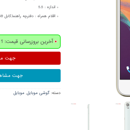
اندازه :
5.5
اقلام همراه :
دفترچه‌ راهنما,کابل USB,شارژر,هندزفری,
آخرین بروزرسانی قیمت: 1 روز پیش
جهت مشا
جهت مشاهد
دسته:
گوشی موبایل
,
موبایل