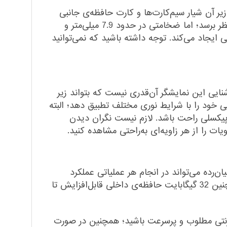
یر آن شیار‌ سیم‌کارت‌ها و کارت حافظه‌ی جانبی
قابل‌مشاهده است. با توجه به ابعاد نسبتا بزرگ و وزن 165گرمی، شاید در نگاه اول دردست‌گرفتن گوشی مشکل به نظر برسد؛ اما ضخامتی در حدود 7.9 میلی‌متر و
یجاد می‌کند. توجه داشته باشید که نمی‌توانید
ر می‌رسد، روشنایی این نمایشگر آن‌قدری نیست که بتواند زیر
 که 10پرو به حسگر نور مجهز شده تا روشنایی خود را با شرایط نوری مختلف تطبیق دهد؛ البته
است تا خیال کاربران از تراکم پیکسلی راحت باشد. لازم نیست نگران دیدن
برای اولین‌بار با 4 گیگابایت رم بین گوشی‌های میان‌رده می‌تواند در انجام هر عملیاتی عملکرد
فوق‌العاده‌ای داشته باشد. این تراشه پردازنده‌ی مرکزی 8هسته‌ای دارد که قدرت زیادی به این گوشی می‌دهد؛ همچنین 32 گیگابایت حافظه‌ی داخلی قابل‌افزایش تا
ازم نیست نگران اتصال به اینترنتی مطلوب و پرسرعت باشید؛ همچنین در صورت