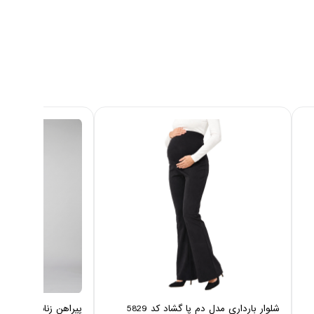
شلوار بارداری مدل دم پا گشاد کد 5829
پیراهن زنانه نخی ایزی دو 