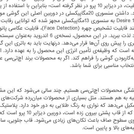
حافظه‌ی microSD را برای افزایش هرچه بیشتر ظرفیت، در دیزایر 10 پرو در نظر 
این محصول را تا 2 ترابایت دیگر هم افزایش دهید. داشتن سنسوری 20مگاپیک
فراهم کرده است؛ همچنین دوربین سلفی در Desire 10 Pro به سنسوری 13مگا
را ثبت کنید که از دیدن آن‌ها در گوشی موبایل خود لذت
هتری را پیش روی آن‌ها قرار می‌دهد. درنهایت باید به باتری این
ی‌آمپرساعت قرار گرفته است که وظیفه‌ی تأمین انرژی این محصول را به عهده د
ساعت مکالمه و 480 ساعت آماده‌به‌کاربودن گوشی را فراهم کند. اگر به محصولات بر
 انتخاب مناسبی برای شما باشد.
 همان طراحی همیشگی محصولات اچ‌تی‌سی هستیم. چند سالی می‌شود که ا
یه به هم هستند. مثل بسیاری از محصولات میان‌رده شرکت‌های
کیل می‌دهد که نواری به رنگ طلایی به دور خود دارد. پلاستیک
خط‌وخش روی آن تاثیر کمی می‌گذار
وی سطوح صاف باعث تکان‌های زیادی می‌شود. قاب جلویی، ساده 
به‌های بالا و پایین است.