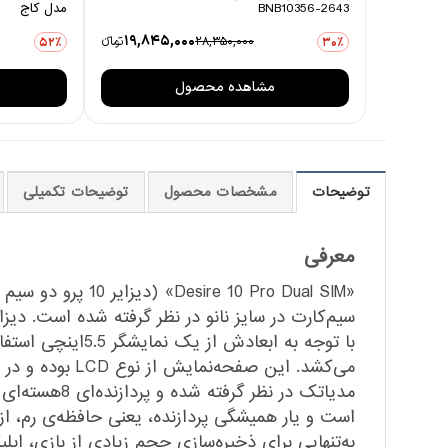
BNB10356-2643
مدل کاج
19,845,000
28,350,000
تومانءء
52٪
30٪
مشاهده محصول
توضیحات
مشخصات محصول
توضیحات تکمیلی
معرفی
«0 Pro Dual SIM
به‌تنهایی برای ذخیره‌سازی حجم زیادی از بازی، ا