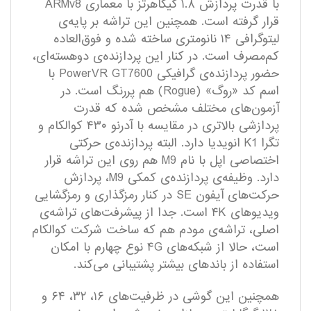
با قدرت پردازش ۱.۸ گیگاهرتز با معماری ARMv8
قرار گرفته‌ است. همچنین این تراشه بر پایه‌ی
لیتوگرافی ۱۴ نانومتری ساخته ‌شده و فوق‌العاده
کم‌مصرف است. در کنار این پردازنده‌ی دوهسته‌ای‌،
حضور پردازنده‌ی گرافیکی PowerVR GT7600 با
اسم کد «روگ» (Rogue) هم پررنگ است. در
آزمون‌های مختلف مشخص‌ شده که قدرت
پردازشی بالاتری در مقایسه با آدرنو ۴۳۰ کوالکام و
تگرا K1 انویدیا دارد. البته پردازنده‌‌ی حرکتی
اختصاصی اپل با نام M9 هم روی این تراشه قرار
دارد. وظیفه‌ی پردازنده‌ی کمکی M9، پردازش‌
حرکت‌های آیفون SE در کنار رمزگذاری و رمزگشایی
ویدیو‌های ۴K است. جدا از پیشرفت‌های تراشه‌ی
اصلی، تراشه‌ی مودم هم که ساخت شرکت کوالکام
است، حالا از شبکه‌های ۴G نوع چهارم با امکان
استفاده از باندهای بیشتر پشتیبانی می‌کند.
همچنین این گوشی در ظرفیت‌های ۱۶، ۳۲، ۶۴ و