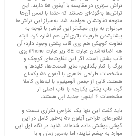
تراش تیزتری در مقایسه با آیفون ۵s دارند. این
تراش‌ها به‌گونه‌ای هستند که حتما با لمس آن‌ها
متوجه تفاوتشان خواهید شد. به‌غیراز این تراش‌ها
می‌توان به وزن سبک‌تر این گوشی با توجه به
بیشترشدن ظرفیت باتری‌اش هم اشاره کرد. البته
تفاوت کوچکی هم روی قاب پشتی وجود دارد؛ آن‌
هم اضافه‌شدن عبارت SE زیر عبارت iPhone روی
قاب پشتی است. اگر این تفاوت‌های کوچک و
بزرگ را کنار بگذاریم؛ سایر قسمت‌ها، کلید‌ها و
مشخصات طراحی ظاهری با آیفون ۵s یکسان
هستند. قابی از جنس آلومینیوم با لبه‌های کاملا
گرد، قاب پشتی یکپارچه با قاب اصلی از
مشخصات ۴ اینچی جدید اپل هستند.
باید گفت این تنها یک طراحی تکراری نیست و
نقص‌های طراحی آیفون ۵s به‌طور کامل در این
گوشی پوشش داده شده‌اند. شاید در نگاه اول این
موارد به چشم نیایند؛ اما به‌مرور زمان و با