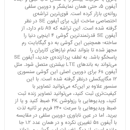
آیفون ۵، حتی همان نمایشگر و دوربین سلفی
روانه‌ی بازار کرده است. قوی‌ترین تراشه‌ی
اختصاصی ساخت اپل، برای آیفون SE در نظر
گرفته شده است. این تراشه که A9 نام دارد، از
آیفون SE قدرتمندترین گوشی ۴ اینچی دنیا را
ساخته؛ همچنین این گوشی به دو گیگابایت رم
مجهز شده تا بتواند تمام نیاز‌های کاربران را
پاسخگو باشد. به لطف پردازنده‌ی جدید، آیفون SE
می‌تواند به باند‌های LTE بیشتری متصل شود. مثل
آیفون ۶s برای دوربین اصلی این گوشی سنسوری
۱۲ مگاپیکسلی درنظر گرفته شده است. با این
سنسور علاوه بر این‌که می‌توانید تصاویر با
کیفیت‌تری ثبت کنید، می‌توانید تصاویر زنده ثبت
کنید، ویدیو‌هایی با رزولوشن ۴K ضبط کنید و یا از
ضبط ویدیو‌هایی با سرعت ۲۴۰ فریم بر ثانیه لذت
ببرید. اما در عین ناباوری دوربین سلفی در مقایسه
با آیفون ۵s تغییری نکرده و در همان عدد ۱.۲ جا
مانده است. از دیگر تغییرات این گوشی می‌تواند