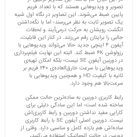
تصویر و ویدیوهایی هستند که با تعداد فریم
پایین ضبط می‌شوند. این تصاویر در نگاه اول شبیه
یک تصویر ثابت به نظر می‌رسند؛ اما با نگه‌داشتن
انگشت رویشان به حرکت درمی‌آیند و لحظات
جالبی را برایتان رقم می‌زنند. در کنار این قابلیت،
آیفون ۴ اینچی جدید حالا می‌تواند ویدیو‌هایی با
رزولوشن ۴K ضبط کند. البته این نهایت فیلم‌برداری
در دوربین آیفون SE نیست؛ بلکه امکان تهیه‌ی
ویدیو‌هایی با سرعت خارق‌العاده‌ی ۲۴۰ فریم بر
ثانیه با کیفیت HD و همچنین ویدیو‌هایی با
سرعت‌بالا هم وجود دارد.
رابط‌ کاربری دوربین به ساده‌ترین حالت ممکن
ساخته ‌شده است؛ اما این سادگی دلیلی برای
کارایی مفید نداشتن دوربین و رابط کاربری‌اش
نیست. دوربین اصلی آیفون SE با رابط کاربری
ساده‌اش هم بازده کامل و مناسبی دارد. وقتی از
دوربین در حالت اتوماتیک استفاده می‌کنید،