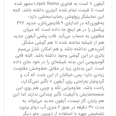
آیفون ۱۱ است به فناوری Liquid Retina مجهز ‌شده
است تا قیمت تمام شده کم‌تری داشته باشد. البته
این نمایشگر رزولوشن رضایت‌بخشی دارد؛
به‌طوری‌که در اندازه­‌ی ۵.۹اینچی‌اش، حدود ۳۲۶
پیکسل را در هر اینچ جا داده است که میزان
مطلوبی به حساب می‌‍آید. قاب پشتی آیفون جدید
هم از شیشه ساخته‌ شده تا هم گوشی مشکل
آنتن‌‌دهی نداشته باشد و هم امکان شارژ بی‌‌سیم
باتری در این گوشی وجود داشته باشد. البته قابی
آلومینیومی این بدنه شیشه‌ای را در خود جای داده
است. این بدنه­‌ی زیبا در مقابل خط‌‌وخش مقاومت
زیادی دارد؛ پس خیالتان از این بابت که آب و
گردوغبار به‌‌راحتی روی آیفون ۱۱ تأثیر نمی‌‌گذارد،
راحت باشد. علاوه‌براین لکه و چربی هم روی این
صفحه‌نمایش باکیفیت تأثیر چندانی ندارند اما این
هم پایان کار نیست، آیفون جدید می‌تواند به
مدت ۳۰ دقیقه در عمق ۲ متری آب دوام بیاورد.
تشخیص چهره با استفاده از دوربین جلو دیگر