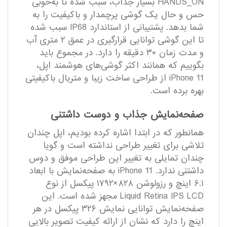
HANDS_ON بسیار جذاب، سبب شده تا به‌خوبی
حس و حال یک گوشی پرچمدار و با‌کیفیت را به
شما بدهد. پشتیبانی از استاندارد IP68 سبب شده
تا این گوشی توانایی قرار‌گیری در عمق ۲ متری آب
و مدت زمان ۳۰ دقیقه را دارد. در مجموع باید
بگوییم که همانند اکثر گوشی‌های هوشمند اپل،
iPhone 11 از طراحی ساخت زیبا و متریال با‌کیفیتی
بهره برده است.
صفحه‌نمایش جذاب و دوست داشتنی
همانطور که در ابتدا اشاره کرده بودیم، اپل چندان
تلاشی برای تغییر طراحی نداشته است و گویا
چندان تمایلی به تغییر این طراحی موفق و دوس
داشتنی ندارد. iPhone 11 به صفحه‌نمایش با ابعاد
۶.۱ اینچ و رزولوشن ۸۲۸×۱۷۹۲ پیکسل از نوع
Liquid Retina IPS LCD مجهز شده است. این
صفحه‌نمایش توانایی نمایش ۳۲۶ پیکسل در هر
اینچ را دارد که نشان از ارائه کیفیت تصویر بالایی