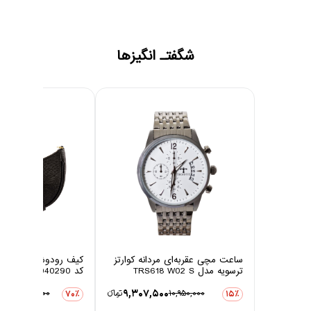
شگفتـ انگیزها
ساعت مچی عقربه‌ای مردانه کوارتز
ترسویه مدل TRS618 W02 S
کد 10040290
00
9,307,500
10,950,000
تومانءء
24,898,000
70٪
15٪