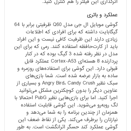
اثرگذاری این فیلتر را هم کنترل کنید.
عملکرد و باتری
گوشی موبایل ال جی مدل Q60 ظرفیتی برابر با 64
گیگابایت داشته که برای افرادی که اطلاعات
زیادی دارند این ظرفیت کافی نیست و این افراد
باید از کارت‌حافظه استفاده کنند. رمی که برای این
مدل در نظر رفته شده 3 گیگ بوده که در کنار
پردازنده 8 هسته‌ای Cortex-A53 عملکرد قابل
قبولی دارد. این گوشی برای استفاده‌های روزمره و
ساده به بازار عرضه شده است. شما بازی‌های
سبک نظیر Angry Bird، Candy Crush و بسیاری از
عناوین دیگر را بدون کوچکترین مشکل می‌توانید
اجرا کنید. اما برای بازی‌هایی نظیر PubG احتمالا با
لگ روبه‌رو می‌شوید. این گوشی قابلیت استفاده
همزمان از چندین برنامه را به شما می‌دهد و
نیازتان را برطرف می‌کند. یکی از نقاط ضعف این
گوشی عملکرد کند حسگر اثرانگشت است. به طور