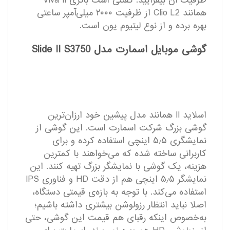
ظرفیت آن بیفزایید. گفتنی است باتری Viva II
همانند Clio L2 از ظرفیت ۲۰۰۰ میلی‌آمپر ساعتی
بهره برده و از نوع لیتیوم یون است.
گوشی موبایل اسمارت مدل Slide II S3750
اسلاید II همانند مدل پیشین خود ارزان‌ترین
گوشی بزرگ شرکت اسمارت است. این گوشی از
نمایشگری ۵٫۵ اینچی استفاده کرده و برای
کاربرانی ساخته شده که می‌خواهند با کمترین
هزینه، یک گوشی با نمایشگر بزرگ تهیه کنند. این
نمایشگر ۵٫۵ اینچی هم از دقت HD و فناوری IPS
استفاده می‌کند. با توجه به بازه‌ی قیمتی دستگاه،
اصلا نباید انتظار رزولوشن بیشتری داشته باشیم؛
به‌خصوص اینکه رقبای هم قیمت این گوشی، حتی