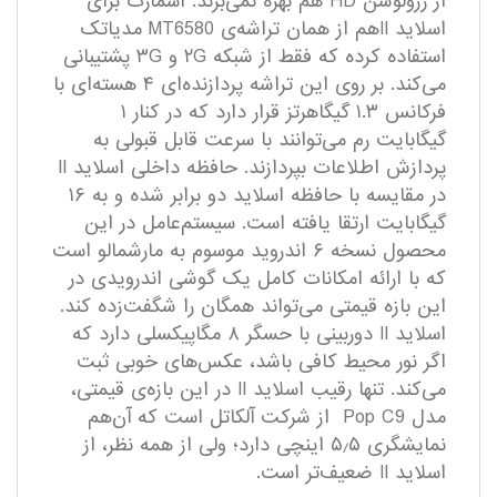
از رزولوشن HD هم بهره نمی‌برند. اسمارت برای
اسلاید IIهم از همان تراشه‌ی MT6580 مدیاتک
استفاده کرده که فقط از شبکه ۲G و ۳G پشتیبانی
می‌کند. بر روی این تراشه پردازنده‌ای ۴ هسته‌ای با
فرکانس ۱.۳ گیگاهرتز قرار دارد که در کنار ۱
گیگابایت رم می‌توانند با سرعت قابل قبولی به
پردازش اطلاعات بپردازند. حافظه داخلی اسلاید II
در مقایسه با حافظه اسلاید دو برابر شده و به ۱۶
گیگابایت ارتقا یافته است. سیستم‌عامل در این
محصول نسخه ۶ اندروید موسوم به مارشمالو است
که با ارائه امکانات کامل یک گوشی اندرویدی در
این بازه قیمتی می‌تواند همگان را شگفت‌زده کند.
اسلاید II دوربینی با حسگر ۸ مگاپیکسلی دارد که
اگر نور محیط کافی باشد، عکس‌های خوبی ثبت
می‌کند. تنها رقیب اسلاید II در این بازه‌ی قیمتی،
مدل Pop C9 از شرکت آلکاتل است که آن‌هم
نمایشگری ۵٫۵ اینچی دارد؛ ولی از همه نظر، از
اسلاید II ضعیف‌تر است.