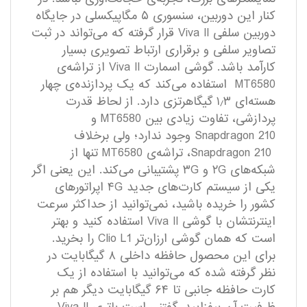
کنار این دوربین، سنسوری ۵ مگاپیکسلی در جایگاه
دوربین سلفی Viva II قرار گرفته که می‌تواند در ثبت
تصاویر سلفی و برقراری ارتباط تصویری بسیار
کارآمد باشد. گوشی اسمارت Viva II از تراشه‌ی
MT6580 استفاده می‌کند که یک پردازنده‌ی چهار
هسته‌ای ۱٫۳ گیگاهرتزی دارد. از لحاظ قدرت
پردازشی، تفاوت زیادی بین MT6580 و
Snapdragon 210 وجود ندارد؛ ولی برخلاف
Snapdragon 210، تراشه‌ی MT6580 تنها از
شبکه‌های ۲G و ۳G پشتیبانی می‌کند. این یعنی اگر
یکی از سیستم کارت‌های جدید ۴G اپراتورهای
کشور را خریده باشید، نمی‌توانید از حداکثر سرعت
اینترنتشان با گوشی Viva II استفاده کنید و بهتر
است که همان گوشی ارزان‌تر Clio L1 را بخرید.
برای این محصول حافظه داخلی ۸ گیگابایت در
نظر گرفته شده که می‌توانید با استفاده از یک
کارت حافظه جانبی تا ۶۴ گیگابایت دیگر هم بر