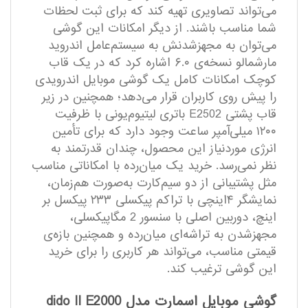
می‌تواند تصاویری تهیه‌ کند که برای ثبت لحظات
شما مناسب باشند. از دیگر امکانات این گوشی
می‌توان به مجهزشدنش به سیستم‌عامل اندروید
مارشمالو نسخه‌ی ۶.۰ اشاره کرد که در یک قاب
کوچک امکانات کامل یک گوشی موبایل اندرویدی
را پیش روی کاربران قرار می‌دهد؛ همچنین در زیر
قاب پشتی E2502 باتری لیتیوم‌یونی با ظرفیت
۱۲۰۰ میلی‌آمپر ساعت وجود دارد که برای تأمین
انرژی موردنیاز این محصول، چندان قدرتمند به
نظر نمی‌رسد. خرید یک میان‌‌رده با امکاناتی مناسب
مثل پشتیبانی از دو سیم‌کارت به‌صورت هم‌زمان،
نمایشگر ۴اینچی با تراکم پیکسلی ۲۳۳ پیکسل بر
اینچ، دوربین اصلی با سنسور‌ 2 مگاپیکسلی،
مجهزشدن به تراشه‌ای میان‌‌رده و همچنین بازه‌ی
قیمتی مناسب، می‌تواند هر کاربری را برای خرید
این گوشی ترغیب کند.
گوشی موبایل اسمارت مدل dido II E2000