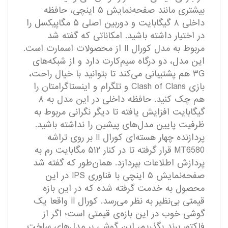
بیشتری مانند صفحه‌نمایش ۵ اینچی، حافظه
داخلی ۸ گیگابایت و دوربین اصلی ۵ مگاپیکسل را
در اختیار داشته باشید. امکاناتی که گفته شد
مربوط به مدل کورال II از محصولات اسمارت است.
این مدل، دو درگاه سیم‌کارت دارد و از شبکه‌های
۳G هم پشتیبانی می‌کند تا بتوانید با خیال راحت،
بازی Clash of Clans و تلگرام و اینستاگرامتان را
هم چک کنید. حافظه داخلی در این مدل به ۸
گیگابایت افزایش یافته تا دیگر نگرانی مربوط به
ظرفیت پایین مدل‌های پیشین را نداشته باشید.
پردازنده چهار هسته‌ای کورال II بر روی تراشه
MT6580 قرار گرفته تا در کنار ۵۱۲ مگابایت رم به
پردازش اطلاعات بپردازد. همان‌طور که گفته شد
صفحه‌نمایش ۵ اینچی با فناوری IPS در این
محصول به خدمت گرفته شده که در این بازه
قیمتی بی‌نظیر به نظر می‌رسد. کورال II واقعا یک
گوشی خوب در این بازه‌ی قیمتی است؛ اگر از
فاکتور برند بگذریم، این گوشی بر مدل‌های ساخت