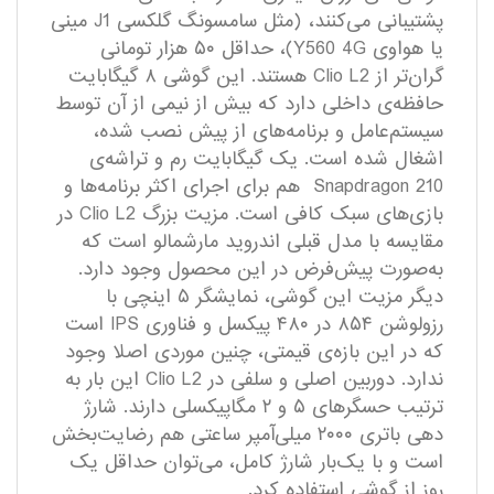
پشتیبانی می‌کنند، (مثل سامسونگ گلکسی J1 مینی
یا هواوی Y560 4G)، حداقل ۵۰ هزار تومانی
گران‌تر از Clio L2 هستند. این گوشی ۸ گیگابایت
حافظه‌ی داخلی دارد که بیش از نیمی از آن توسط
سیستم‌عامل و برنامه‌های از پیش ‌نصب ‌شده،
اشغال شده است. یک گیگابایت رم و تراشه‌ی
Snapdragon 210 هم برای اجرای اکثر برنامه‌ها و
بازی‌های سبک کافی است. مزیت بزرگ Clio L2 در
مقایسه با مدل قبلی اندروید مارشمالو است که
به‌صورت پیش‌فرض در این محصول وجود دارد.
دیگر مزیت این گوشی، نمایشگر ۵ اینچی با
رزولوشن ۸۵۴ در ۴۸۰ پیکسل و فناوری IPS است
که در این بازه‌ی قیمتی، چنین موردی اصلا وجود
ندارد. دوربین اصلی و سلفی در Clio L2 این بار به
ترتیب حسگرهای ۵ و ۲ مگاپیکسلی دارند. شارژ
دهی باتری ۲۰۰۰ میلی‌آمپر ساعتی هم رضایت‌بخش
است و با یک‌بار شارژ کامل، می‌توان حداقل یک
روز از گوشی استفاده کرد.