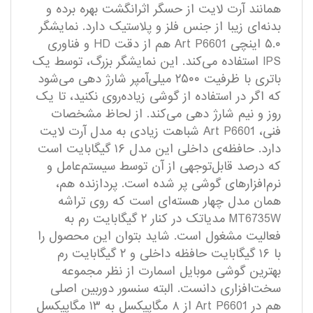
همانند آرت لایت از حسگر اثرانگشت بهره برده و
بدنه‌ای زیبا از جنس فلز و پلاستیک دارد. نمایشگر
۵.۰ اینچی Art P6601 هم از دقت HD و فناوری
IPS استفاده می‌کند. این نمایشگر بزرگ، توسط یک
باتری با ظرفیت ۲۵۰۰ میلی‌آمپر شارژ دهی می‌شود
که اگر در استفاده از گوشی زیاده‌روی نکنید، تا یک
روز و نیم شارژ دهی می‌کند. از لحاظ مشخصات
فنی، Art P6601 شباهت زیادی به مدل آرت لایت
دارد. حافظه‌ی داخلی این مدل ۱۶ گیگابایت است
که درصد قابل‌توجهی از آن توسط سیستم‌عامل و
نرم‌افزارهای گوشی پر شده است. پردازنده هم،
همان مدل چهار هسته‌ای است که روی تراشه
MT6735W مدیاتک در کنار ۲ گیگابایت رم به
فعالیت مشغول است. شاید بتوان این محصول را
با ۱۶ گیگابایت حافظه داخلی و ۲ گیگابایت رم
بهترین گوشی موبایل اسمارت از نظر مجموعه
سخت‌افزاری دانست. البته سنسور دوربین اصلی
هم در Art P6601 از ۸ مگاپیکسل به ۱۳ مگاپیکسل