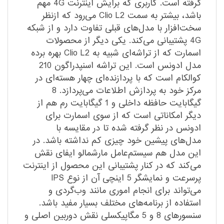
گرفته است. کاربری که برایش اینترنت 4G مهم
باشد، بیشتر به سمت Clio L2 می‌رود که ازنظر
سخت‌افزار با مدل‌های قبلی تفاوت دارد و از شبکه
4G پشتیبانی می‌کند. یکی دیگر از محصولات
اسمارت که از تراشه‌ای شبیه به Clio L2 بهره برده
مدل ادونس است. این تراشه اسنپدراگون 210
کوالکام است که با پردازنده‌ای چهار هسته‌ای در
مرکز خود به پردازش اطلاعات می‌پردازد. 8
گیگابایت حافظه داخلی و 1 گیگابایت رم هم از
دیگر امکاناتی است که از سوی اسمارت برای
ادونس در نظر گرفته شده تا در مقایسه با
مدل‌های پیشین خود چیزی کم نداشته باشد. در
این مدل هم سیستم‌عامل مارشمالو ایفای نقش
می‌کند که در کنار پشتیبانی این محصول از اینترنت
پرسرعت و نمایشگر 5 اینچی آن از نوع IPS
می‌تواند برای انجام اموری مانند وب‌گردی و
استفاده از برنامه‌های مختلف بسیار مفید باشد.
سنسورهای 8 و 5 مگاپیکسلی نقش دوربین اصلی و