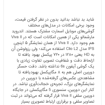
شاید بد نباشد بدانید بدون در نظر گرفتن قیمت،
وجود برخی امکانات در مدل‌های مختلف
گوشی‌های موبایل اسمارت مشترک هستند. اندروید
مارشمالو یکی از همین امکانات است که در Viva II
هم وجود دارد. Viva II از همان نمایشگر ۵ اینچی
IPS مدل Clio L2 استفاده می‌کند؛ ولی رزولوشن آن
به HD یعنی ۱۲۸۰ در ۷۲۰ پیکسل بهبود یافته تا
ازلحاظ دقت و شفافیت تصویر، تفاوت زیادی با
یک گوشی آیفون 6s نداشته باشد. دقت حسگر
دوربین اصلی هم به ۸ مگاپیکسل بهبودیافته تا
مشاهده‌ی عکس‌های گرفته‌شده با دوربین در
نمایشگرهای بزرگ، تجربه‌ی خجالت‌آوری نباشد. در
کنار این دوربین، سنسوری 5 مگاپیکسلی در جایگاه
دوربین سلفی Viva II قرار گرفته که می‌تواند در ثبت
تصاویر سلفی و برقراری ارتباط تصویری بسیار