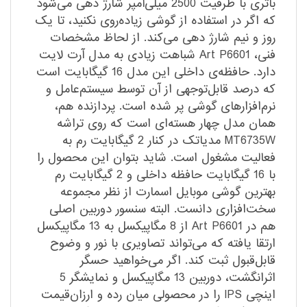
باتری با ظرفیت 2500 میلی‌آمپر شارژ دهی می‌شود
که اگر در استفاده از گوشی زیاده‌روی نکنید، تا یک
روز و نیم شارژ دهی می‌کند. از لحاظ مشخصات
فنی، Art P6601 شباهت زیادی به مدل آرت لایت
دارد. حافظه‌ی داخلی این مدل 16 گیگابایت است
که درصد قابل‌توجهی از آن توسط سیستم‌عامل و
نرم‌افزارهای گوشی پر شده است. پردازنده هم،
همان مدل چهار هسته‌ای است که روی تراشه
MT6735W مدیاتک در کنار 2 گیگابایت رم به
فعالیت مشغول است. شاید بتوان این محصول را
با 16 گیگابایت حافظه داخلی و 2 گیگابایت رم
بهترین گوشی موبایل اسمارت از نظر مجموعه
سخت‌افزاری دانست. البته سنسور دوربین اصلی
هم در Art P6601 از 8 مگاپیکسل به 13 مگاپیکسل
ارتقا یافته که می‌تواند تصاویری با نور و وضوح
قابل‌قبول ثبت کند. اگر می‌خواهید حسگر
اثرانگشت، دوربین 13 مگاپیکسل و نمایشگر 5
اینچی IPS را در محصولی میان رده و ارزان‌قیمت