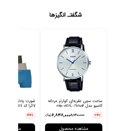
شگفتـ انگیزها
ساعت مچی عقربه‌ای کوارتز مردانه
شورت پادار مردانه چین
کاسیو مدل mtp-vt01L-7b1udf
لاکرا کد 1003 مجموعه 6 عددی
0
6,848,000
9,130,000
تومانءء
3,806,000
44٪
24٪
مشاهده محصول
مشاهده مح