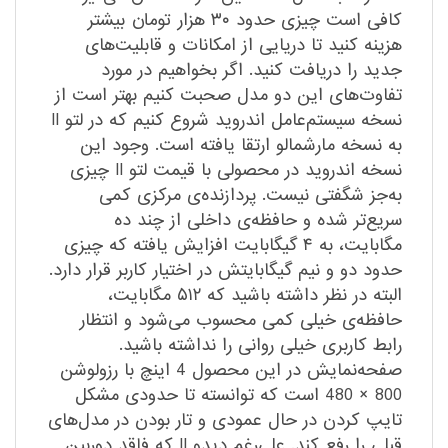
کافی است چیزی حدود ۳۰ هزار تومان بیشتر
هزینه کنید تا دریایی از امکانات و قابلیت‌های
جدید را دریافت کنید. اگر بخواهیم در مورد
تفاوت‌های این دو مدل صحبت کنیم بهتر است از
نسخه سیستم‌عامل اندروید شروع کنیم که در لتو II
به نسخه مارشمالو ارتقا یافته است. وجود این
نسخه اندروید در محصولی با قیمت لتو II چیزی
به‌جز شگفتی نیست. پردازنده‌ی مرکزی کمی
سریع‌تر شده و حافظه‌ی داخلی از چند ده
مگابایت، به ۴ گیگابایت افزایش یافته که چیزی
حدود دو و نیم گیگابایتش در اختیار کاربر قرار دارد.
البته در نظر داشته باشید که ۵۱۲ مگابایت،
حافظه‌ی خیلی کمی محسوب می‌شود و انتظار
رابط کاربری خیلی روانی را نداشته باشید.
صفحه‌نمایش در این محصول 4 اینچ با رزولوشن
800 × 480 است که توانسته تا حدودی مشکل
تایپ کردن در حال عمودی و تار بودن در مدل‌های
قبلی را رفع کند. علی‌رغم دیدو II که فاقد دوربین