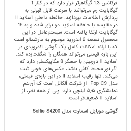
فرکانس 1.3 گیگاهرتز قرار دارد که در کنار 1
گیگابایت رم می‌توانند با سرعت قابل قبولی به
پردازش اطلاعات بپردازند. حافظه داخلی اسلاید II
در مقایسه با حافظه اسلاید دو برابر شده و به 16
گیگابایت ارتقا یافته است. سیستم‌عامل در این
محصول نسخه 6 اندروید موسوم به مارشمالو است
که با ارائه امکانات کامل یک گوشی اندرویدی در
این بازه قیمتی می‌تواند همگان را شگفت‌زده کند.
اسلاید II دوربینی با حسگر 8 مگاپیکسلی دارد که
اگر نور محیط کافی باشد، عکس‌های خوبی ثبت
می‌کند. تنها رقیب اسلاید II در این بازه‌ی قیمتی،
مدل Pop C9 از شرکت آلکاتل است که آن‌هم
نمایشگری ۵٫۵ اینچی دارد؛ ولی از همه نظر، از
اسلاید II ضعیف‌تر است.
گوشی موبایل اسمارت مدل Selfie S4200