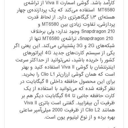
کارآمد باشد. گوشی اسمارت Viva II از تراشه‌ی
MT6580 استفاده می‌کند که یک پردازنده‌ی چهار
هسته‌ای ۱٫۳ گیگاهرتزی دارد. از لحاظ قدرت
پردازشی، تفاوت زیادی بین MT6580 و
Snapdragon 210 وجود ندارد؛ ولی برخلاف
Snapdragon 210، تراشه‌ی MT6580 تنها از
شبکه‌های 2G و 3G پشتیبانی می‌کند. این یعنی اگر
یکی از سیستم کارت‌های جدید 4G اپراتورهای
کشور را خریده باشید، نمی‌توانید از حداکثر سرعت
اینترنتشان با گوشی Viva II استفاده کنید و بهتر
است که همان گوشی ارزان‌تر Clio L1 را بخرید.
برای این محصول حافظه داخلی 8 گیگابایت در
نظر گرفته شده که می‌توانید با استفاده از یک
کارت حافظه جانبی تا 64 گیگابایت دیگر هم بر
ظرفیت آن بیفزایید. گفتنی است باتری Viva II
همانند Clio L2 از ظرفیت 2000 میلی‌آمپر ساعتی
بهره برده و از نوع لیتیوم یون است.