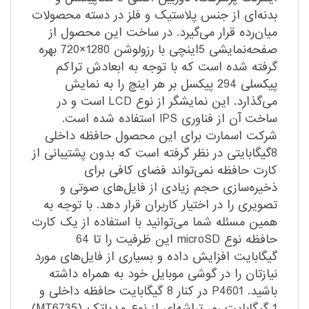
بدنه‌ای از جنس پلاستیک و فلز در دسته محصولات
میان‌رده قرار می‌گیرد. در ساخت این محصول از
صفحه‌نمایشی 5اینچی با رزولوشن 1280×720 بهره
گرفته شده است که با توجه به ابعادش تراکم
پیکسلی 294 پیکسل بر هر اینچ را به نمایش
می‌گذارد. این نمایشگر از نوع LCD است و در
ساخت آن از فناوری IPS استفاده شده است.
شرکت اسمارت برای این محصول حافظه داخلی
8گیگابایتی در نظر گرفته است که بدون پشتیبانی از
کارت حافظه نمی‌تواند فضای کافی برای
ذخیره‌سازی حجم زیادی از فایل‌های صوتی و
تصویری را در اختیار کاربران قرار دهد. با توجه به
همین مسئله شما می‌توانید با استفاده از یک کارت
حافظه نوع microSD این ظرفیت را تا 64
گیگابایت افزایش داده و بسیاری از فایل‌های مورد
نیازتان را در گوشی موبایل خود به همراه داشته
باشید. P4601 در کنار 8 گیگابایت حافظه داخلی و
1 گیگابایت رم، تراشه‌ای از نوع مدیاتک (MT6735)