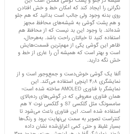
شیشه در جلو و پشت گوشی ممکن است این
نگرانی را ایجاد کند که امکان خط و خش افتادن
روی بدنه وجود ولی جالب است بدانید که هم جلو
و هم پشت گوشی به شیشه‌های محافظ مجهز
شده‌اند. با وجود این بد نیست که از محافظ هم
استفاده کنید تا خیالتان راحت باشد. به‌هرحال،
ظاهر این گوشی یکی از مهم‌ترین قسمت‌هایش
است و بهتر است که همیشه آن را عاری از خط و
خش نگه دارید.
آلفا یک گوشی خوش‌دست و جمع‌وجور است و از
نمایشگری ۴٫۸ اینچی استفاده می‌کند. این
نمایشگر با فناوری AMOLED ساخته شده است؛
همان فناوری معروفی که در گوشی‌های رده‌بالای
سامسونگ مثل گلکسی S7 و گلکسی نوت ۷ هم
استفاده شده است. این فناوری باعث می‌شود تا
کنتراست تصویر به سمت بی‌نهایت برود و رنگ‌ها
بسیار غلیظ و حتی کمی اغراق‌شده نشان داده
شوند. نمایشگر آلفا در هر اینچش چیزی حدود ۳۰۰