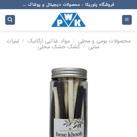
Ski
فروشگاه پاوریکا - محصولات دیجیتال و پوشاک ...
t
conten
محصولات بومی و محلی
/
مواد غذایی ارگانیک
/
لبنیات
سنتی
/
کشک خشک محلی