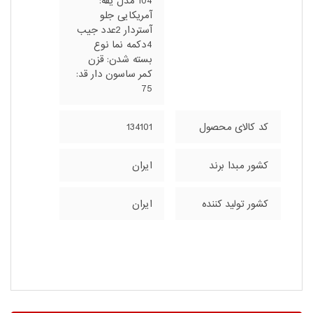
104 مدل یقه:
آمریکایی جلو
آستردار 2عدد جیب
4دکمه نما نوع
بسته شدن: قزن
کمر ساسون دار قد:
75
کد کالای محصول
134101
کشور مبدا برند
ایران
کشور تولید کننده
ایران