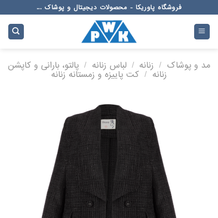
Ski
فروشگاه پاوریکا - محصولات دیجیتال و پوشاک ...
t
conten
مد و پوشاک
/
زنانه
/
لباس زنانه
/
پالتو، بارانی و کاپشن
زنانه
/
کت پاییزه و زمستانه زنانه