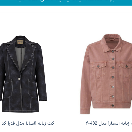
نانه اسمارا مدل f-432
کت زنانه السانا مدل فدرا کد 156135