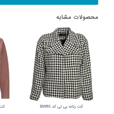
محصولات مشابه
کت زنانه بی تی کد BlW85
کت ز