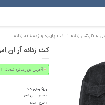
رانی و کاپشن زنانه
/
کت پاییزه و زمستانه زنانه
کت زنانه آر اِن اِس مدل 9
آخرین بروزرسانی قیمت: 1 روز پیش
جنس :
پلی استر
طرح :
ساده