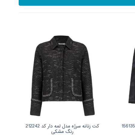
کت زنانه سرژه مدل لمه دار کد 212242
کت ز
رنگ مشکی