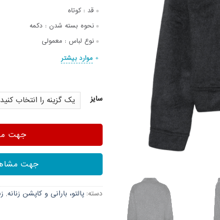
قد :
کوتاه
نحوه بسته شدن :
دکمه
نوع لباس :
معمولی
موارد بیشتر
سایز
جهت مشا
جهت مشاهد
دسته:
پالتو، بارانی و کاپشن زنانه
,
زن