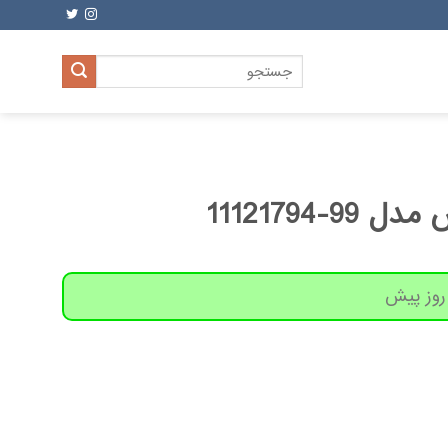
جستجو
برای:
9-11121794