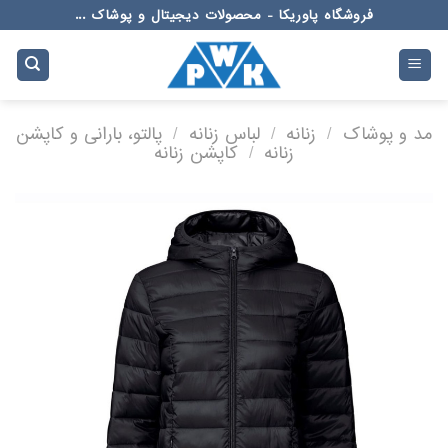
Ski
فروشگاه پاوریکا - محصولات دیجیتال و پوشاک ...
t
conten
مد و پوشاک
/
زنانه
/
لباس زنانه
/
پالتو، بارانی و کاپشن
زنانه
/
کاپشن زنانه