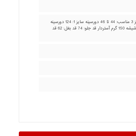
جنس پارچه: مموری سایزبندی: 1 و 2 و 3 سایز1 مناسب: 36 تا 38 سایز 2 مناسب: 40 تا 42 سایز 3 مناسب: 44 تا 46 دورسینه سایز 1: 124 دورسینه
سایز 2: 128 دورسینه سایز 3: 132 مدل یقه: برگردان گت کنفی کلاهدار ( جدا نمیشود ) پشم و شیشه 150 گرم آستردار قد جلو: 74 قد بغل: 62 قد