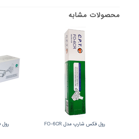
محصولات مشابه
رول فکس شارپ مدل FO-6CR
رول ف