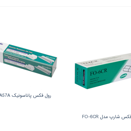
رول فکس پاناسونیک KX-FA57A
کس شارپ مدل FO-6CR