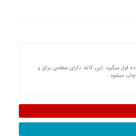
ه قرار میگیرد .این کاغذ دارای سطحی براق و
چاپ میشود .