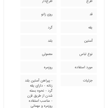
طرح
طرح‌دار
قد
روی زانو
یقه
گرد
آستین
بلند
نوع لباس
معمولی
مورد استفاده
روزمره
جزئیات
- پیراهن آستین بلند
زنانه - دارای یقه
گرد - نحوه بسته
شدن از طریق قزن
- مناسب استفاده
روزمره و مهمانی