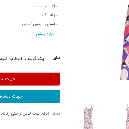
قد :
زیر باسن
یقه :
گرد
آستین :
بدون آستین
موارد بیشتر
سایز
جهت مشا
جهت مشاهد
دسته:
زنانه
,
ست لباس راحتی زنانه
,