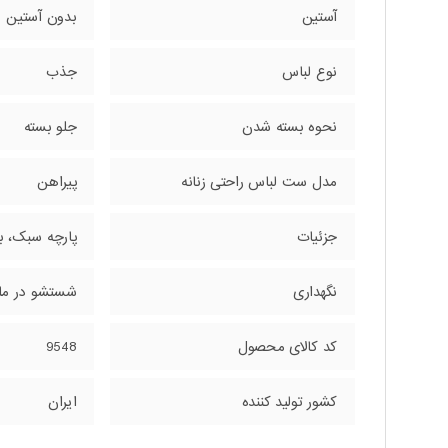
آستین
بدون آستین
نوع لباس
جذب
نحوه بسته شدن
جلو بسته
مدل ست لباس راحتی زنانه
پیراهن
جزئیات
پارچه سبک، با
نگهداری
شستشو در ماش
کد کالای محصول
9548
کشور تولید کننده
ایران