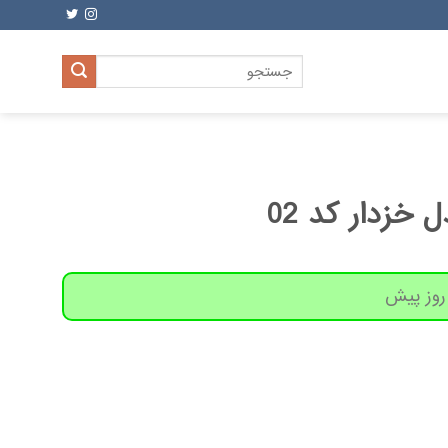
جستجو
برای:
ل خزدار کد 02