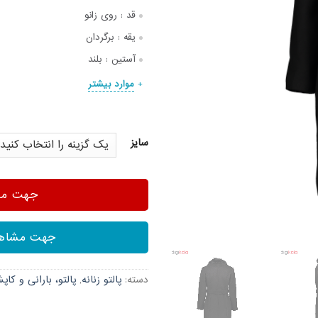
قد :
روی زانو
یقه :
برگردان
آستین :
بلند
موارد بیشتر
سایز
جهت مشا
جهت مشاهد
دسته:
پالتو زنانه
,
پالتو، بارانی و کاپ