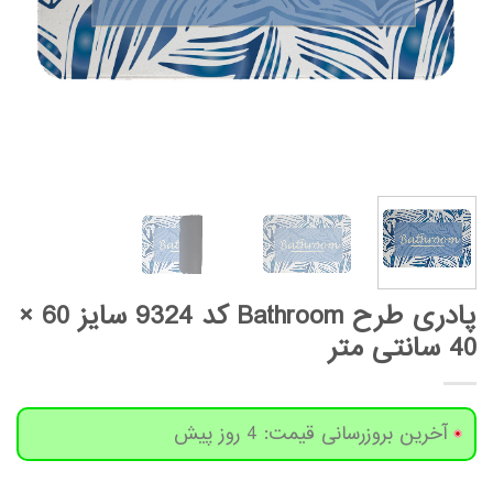
پادری طرح Bathroom کد 9324 سایز 60 ×
40 سانتی متر
آخرین بروزرسانی قیمت: 4 روز پیش