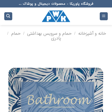
Ski
فروشگاه پاوریکا - محصولات دیجیتال و پوشاک ...
t
conten
خانه و آشپزخانه
/
حمام و سرویس بهداشتی
/
حمام
/
پادری