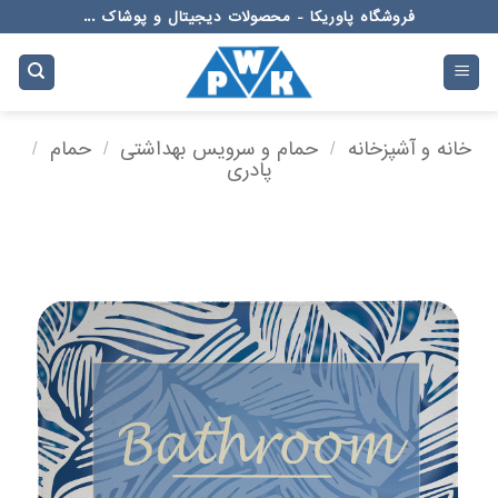
Ski
فروشگاه پاوریکا - محصولات دیجیتال و پوشاک ...
t
conten
خانه و آشپزخانه
/
حمام و سرویس بهداشتی
/
حمام
/
پادری