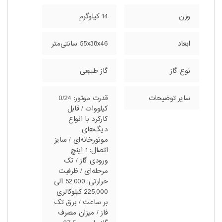
وزن
14 کیلوگرم
ابعاد
55x38x46 سانتی‌متر
نوع گاز
گاز طبیعی
سایر توضیحات
قدرت موتور: 0/24
کیلووات / قابل
کارکرد با انواع
دیگ‌های
موتورخانه‌ای / سایز
اتصال: 1 اینچ
ورودی گاز / تک
مرحله‌ای / ظرفیت
حرارتی: 52,000 الی
225,000 کیلوکالری
بر ساعت / برق تک
فاز / میزان مصرف