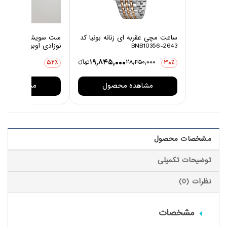
ساعت مچی عقربه ای زنانه بونیا کد
ست سویشرت و شلوار 
BNB10356-2643
نوزادی اوبوکو مدل کاج
0
19,845,000
28,350,000
تومانءء
3,876,000
52٪
30٪
مشاهده محصول
مشاهده مح
مشخصات محصول
توضیحات تکمیلی
نظرات (0)
مشخصات